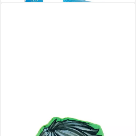
THE AVENGERS
Dekokissen Mini-Kissen – 15 cm großes 3D Dekokissen für Sofa
und Bett
7,95 €
14,95 €
-47%