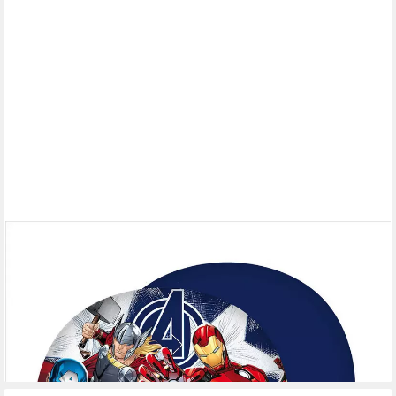
MARVEL
Nackenstützkissen Marvel Avengers Nackenkissen Reisekissen
Thor Iron Man Hulk Captain Am, Bezug: 100% Polyster,
Nackenkissen
ab 12,40 €
19,95 €
-38%
lieferbar - in 2-3 Werktagen bei dir