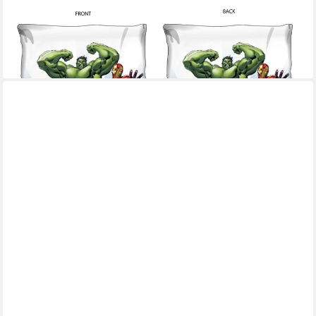
MARVEL
Dekokissen Avengers Kissen Dekokissen 40 x 40 cm
14,99 €
lieferbar - in 2-3 Werktagen bei dir
MARVEL