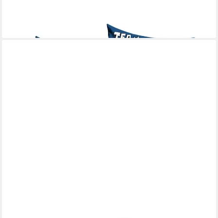
9,95 €
UVP
20,99 €
-53%
lieferbar - in 7-9 Werktagen bei dir
MARVEL
Dekokissen Marvel Spiderman mini Velours Kissen 3D Cushion