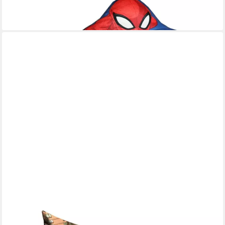
12,90 €
lieferbar - in 3-4 Werktagen bei dir
MARVEL
Dekokissen Spiderman Kissen Dekokissen 40 x 40 cm
14,99 €