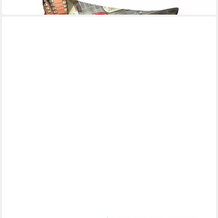
lieferbar - in 2-3 Werktagen bei dir
THE AVENGERS
Kissenbezug Avengers Kissenbezug 40x40 cm Velours
9,95 €
UVP
20,99 €
-53%