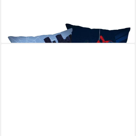
JERRY FABRICS
Dekokissen Spiderman Kissen Dekokissen Kuschelkissen 35x35
cm
18,64 €
lieferbar - in 4-5 Werktagen bei dir