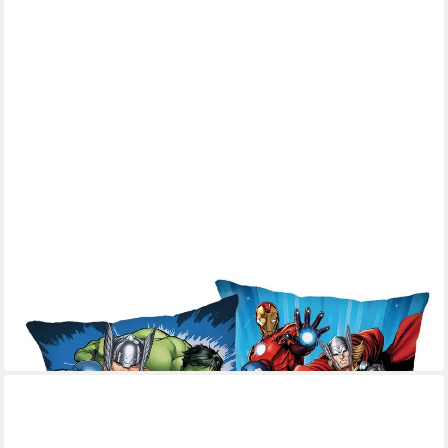
THE AVENGERS
Dekokissen Kopfkissen (1 Stück) Premium Dekokissen mit
beidseitigem Digitaldruck
10,95 €
UVP
14,95 €
-27%
lieferbar - in 3-4 Werktagen bei dir