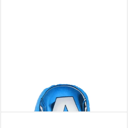
THE AVENGERS
Dekokissen Captain America Mini-Kissen – 15 cm großes 3D
Dekokissen
7,95 €
14,95 €
-47%
lieferbar - in 3-4 Werktagen bei dir