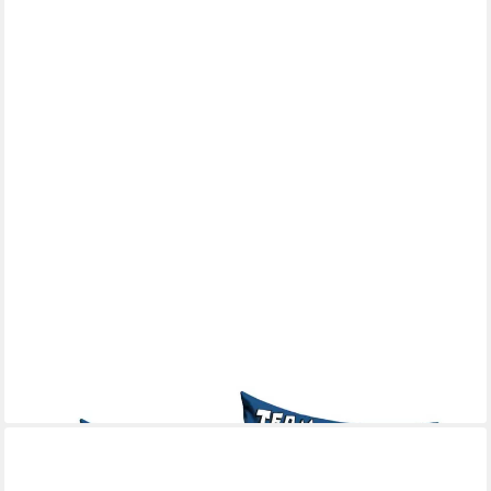
THE AVENGERS
Dekokissen Avengers Dekokissen 40x40 cm
16,95 €
UVP
28,99 €
-42%
lieferbar - in 7-9 Werktagen bei dir