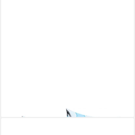
THE AVENGERS
Dekokissen Avengers Dekokissen 40x40 cm
ab 13,95 €
UVP
28,99 €
-52%
lieferbar - in 7-9 Werktagen bei dir