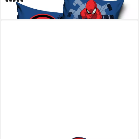
(1)
14,99 €
lieferbar - in 2-3 Werktagen bei dir
MARVEL
Dekokissen Marvel Spiderman mini Kissen Dekokissen 3D
Cushion, Gr. 27x30 cm