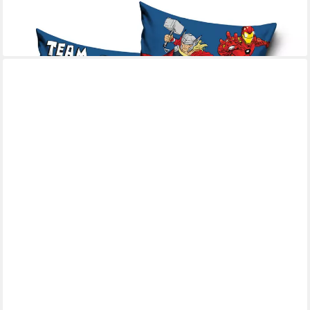
Dekokissen Avengers Velour Kissen Dekokissen 40 x 40 cm
14,99 €
lieferbar - in 2-3 Werktagen bei dir
THE AVENGERS
Kissenbezug Avengers Kissenbezug 40x40 cm Samt