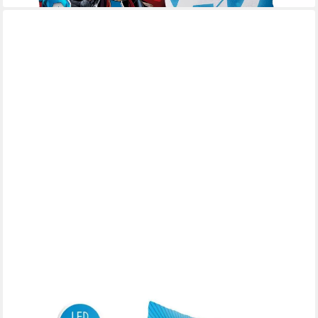
THE AVENGERS
Dekokissen Avengers LED-Leuchtkissen, Dekokissen 40x40 cm
14,95 €
UVP
30,99 €
-52%
lieferbar - in 7-9 Werktagen bei dir