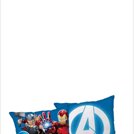
THE AVENGERS
Dekokissen Kopfkissen (1 Stück) Premium Dekokissen mit
beidseitigem Digitaldruck
ab 10,95 €
UVP
14,95 €
-27%
lieferbar - in 3-4 Werktagen bei dir