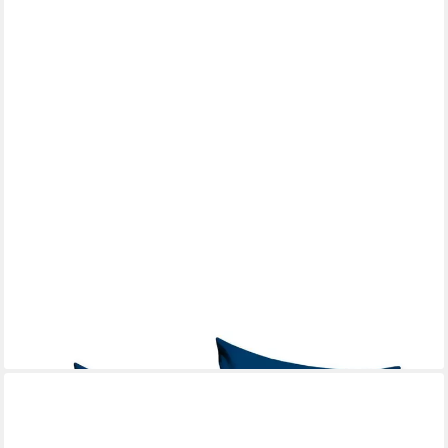
THE AVENGERS
Dekokissen Avengers Dekokissen 40x40 cm
ab 12,95 €
UVP
30,99 €
-58%
lieferbar - in 7-9 Werktagen bei dir