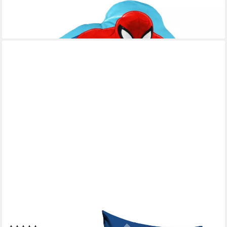
30x25x7 cm
12,90 €
lieferbar - in 3-4 Werktagen bei dir
MARVEL
Dekokissen Spiderman Velour Kissen Dekokissen 40 x 40 cm