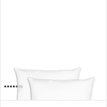
ZOLLNER
Kopfkissen
Mehrere Größen
(5)
ab 19,99 €
in 2-3 Werktagen bei dir