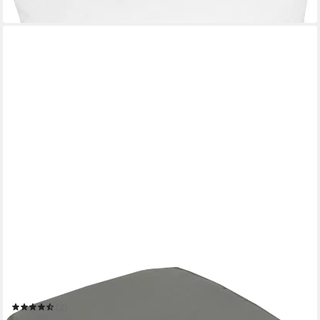
in 2-3 Werktagen bei dir
ZOLLNER
Stuhlkissen
38 x 2 cm
B/H
(2)
23,99 €