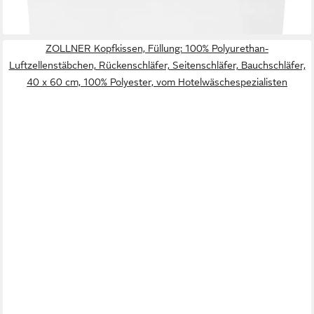
ab 26,99 €
in 2-3 Werktagen bei dir
ZOLLNER Kopfkissen, Füllung: 100% Polyurethan-
Luftzellenstäbchen, Rückenschläfer, Seitenschläfer, Bauchschläfer,
40 x 60 cm, 100% Polyester, vom Hotelwäschespezialisten