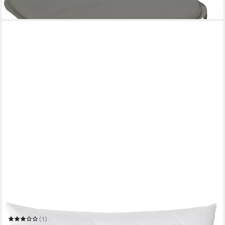
in 2-3 Werktagen bei dir
ZOLLNER
Kopfkissen
Mehrere Größen
(1)