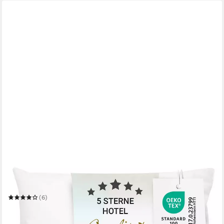
ZOLLNER
Kopfkissen
Mehrere Größen
(6)
ab 37,99 €
in 2-3 Werktagen bei dir