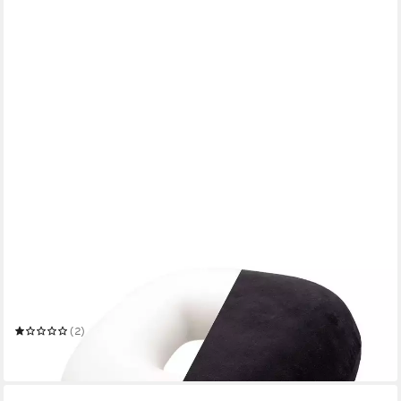
ZOLLNER
Stuhlkissen
43 x 8 cm
B/H
(2)
22,99 €
in 2-3 Werktagen bei dir