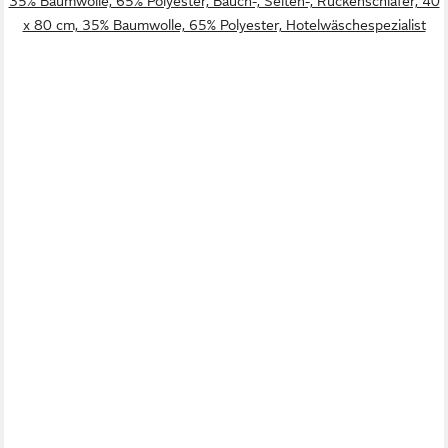
35% Baumwolle, 65% Polyester, Bauch-, Seiten-, Rückenschläfer, 40
x 80 cm, 35% Baumwolle, 65% Polyester, Hotelwäschespezialist