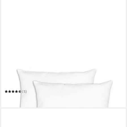
ZOLLNER
Kopfkissen
Mehrere Größen
(5)
ab 19,99 €
in 2-3 Werktagen bei dir