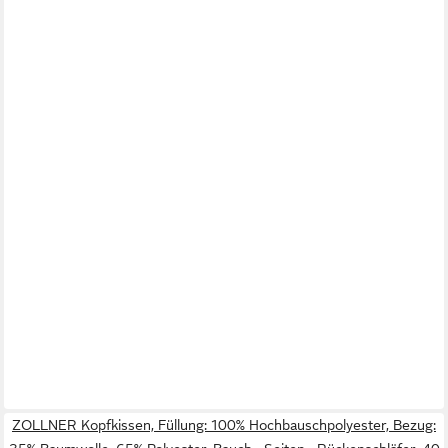
ZOLLNER Kopfkissen, Füllung: 100% Hochbauschpolyester, Bezug: