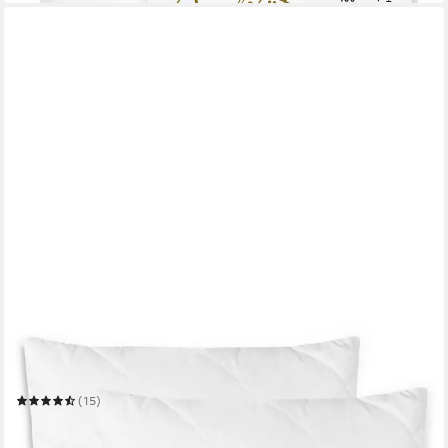
ZOLLNER
Kopfkissen
Mehrere Größen
(15)
ab 19,99 €
in 2-3 Werktagen bei dir