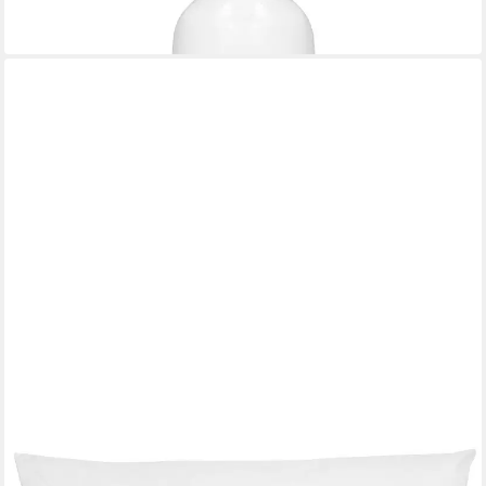
19,99 €
in 2-3 Werktagen bei dir
ZOLLNER
Kopfkissen
Mehrere Größen
ab 19,99 €