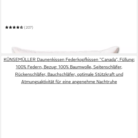
KÜNSEMÜLLER
Daunenkissen Daunenkopfkissen, Feder „Canada Medium“
Mehrere Größen
(207)
24,90 €
UVP
34,90 €
-29%
in 5-6 Werktagen bei dir
KÜNSEMÜLLER Daunenkissen Federkopfkissen "Canada", Füllung:
100% Federn, Bezug: 100% Baumwolle, Seitenschläfer,
Rückenschläfer, Bauchschläfer, optimale Stützkraft und
Atmungsaktivität für eine angenehme Nachtruhe