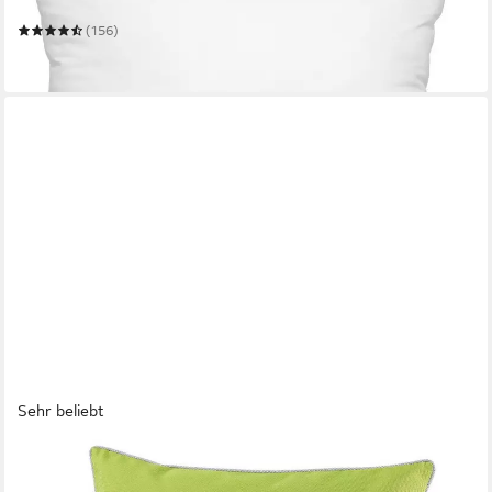
Mehrere Größen
(156)
ab 5,99 €
in 2-3 Werktagen bei dir
Sehr beliebt
HEIMTEXLAND
Dekokissen Outdoorkissen Garten Deko Outdoor Kissen gefüllt