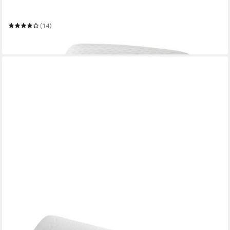
LIEBSCHER & BRACHT
Kopfkissen Kissen
(14)
119,95 €
in 3-4 Werktagen bei dir
CENTA-STAR