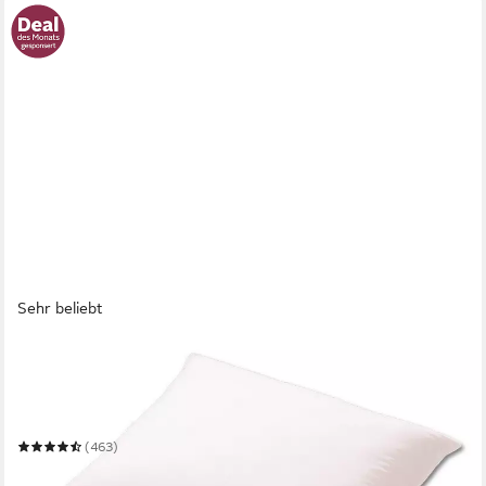
Sehr beliebt
KÜNSEMÜLLER
Daunenkissen 3-Kammer Kopfkissen Canada, 80x80 cm,
waschbar 60 °C
80 x 80 cm
B/L
(463)
39,90 €
UVP
99,90 €