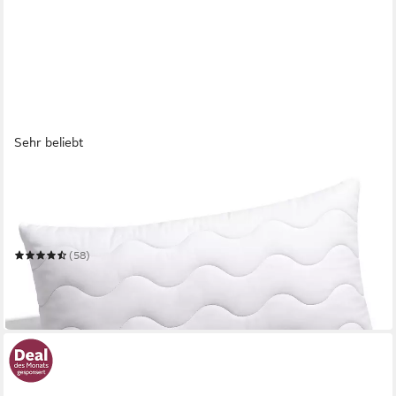
Sehr beliebt
GENTLE NORTH
Microfaserkissen Hochwertige Kopfkissen in Hotelqualität
verschiedene Größen
Mehrere Größen
(58)
ab 12,99 €
19,99 €
-35%
in 2-3 Werktagen bei dir