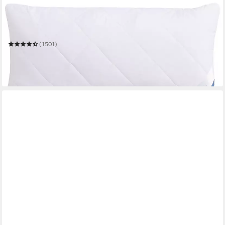
BECO
Microfaserkissen Medibett, Kopfkissen
Mehrere Größen
(1501)
ab 8,99 €
UVP
34,90 €
-74%
in 6-7 Werktagen bei dir