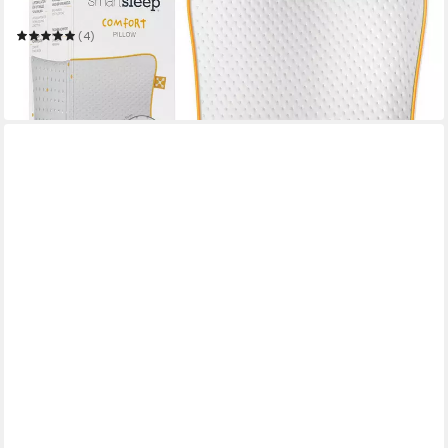
Kids Comfort Pillow
(4)
46,99 €
54,99 €
-15%
lieferbar in 3 Wochen