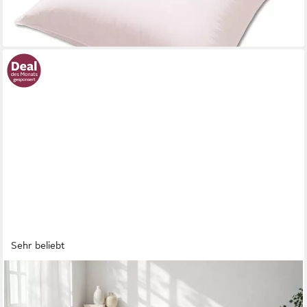
nur diesen Monat
-60%
in 5-6 Werktagen bei dir
Sehr beliebt
AMILIAN
Dekokissen Sofakissen Cord-Optik 4er Set mit Füllung 2x
40x40 + 2x 35x45 cm