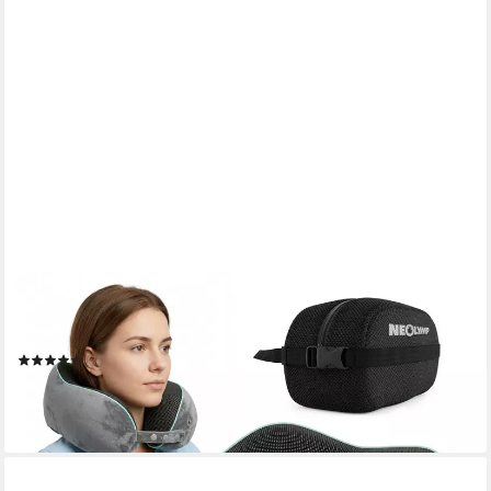
NEOLYMP
Nackenkissen Flugzeug mit Kinnstütze verhindert Vorfallen des
Kopfes – Reisekissen
(7)
19,99 €
UVP
49,99 €
-60%
in 2-3 Werktagen bei dir