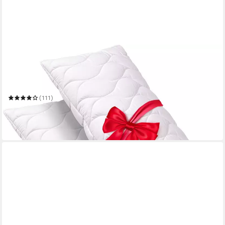
JOHN COTTON
Microfaserkissen 2für1, Kopfkissen, ein Kissen gratis, 40x80
cm, 80x80cm
Mehrere Größen
(111)
ab 23,49 €
UVP
49,95 €
-53%
in 5-6 Werktagen bei dir