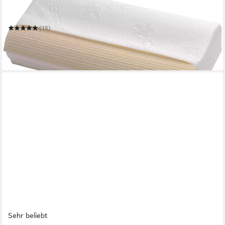
Nackenstützkissen Comfort Exquisit
40 x 80 cm
B/L
(15)
100,79 €
UVP
179,00 €
-44%
in 6-8 Werktagen bei dir
Sehr beliebt