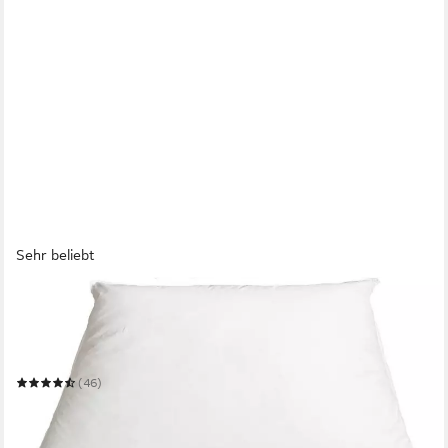
Sehr beliebt
WELT DER TRÄUME
3-Kammer-Kopfkissen 2 Stück 80 x 80 cm Daunenkissen
Füllung 1600 Gr. oder 1400
80 x 80 cm
B/L
(46)
ab 79,99 €
99,99 €
(40,00 €/ 1 Stk)
-20%