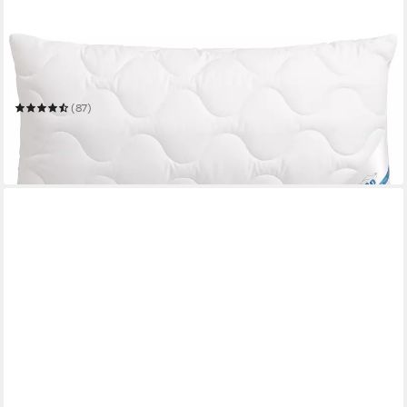
BECO
Kopfkissen EcoWell
Mehrere Größen
(87)
ab 18,99 €
UVP
29,90 €
-36%
in 6-7 Werktagen bei dir