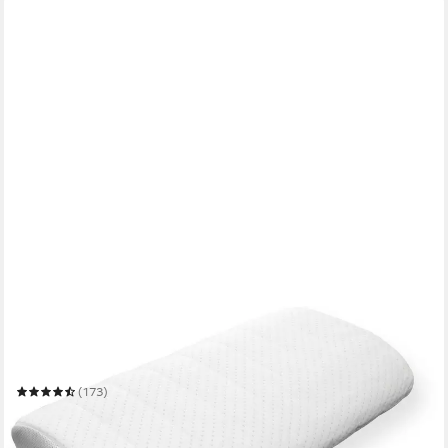
BECO
Nackenstützkissen Vario Flex
33 x 63 cm
B/L
(173)
60,49 €
UVP
99,90 €
-39%