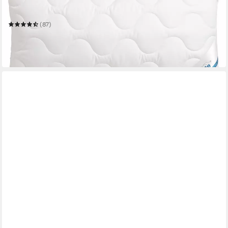
Kopfkissen EcoWell
Mehrere Größen
(87)
ab 18,99 €
UVP
29,90 €
-36%
in 6-7 Werktagen bei dir