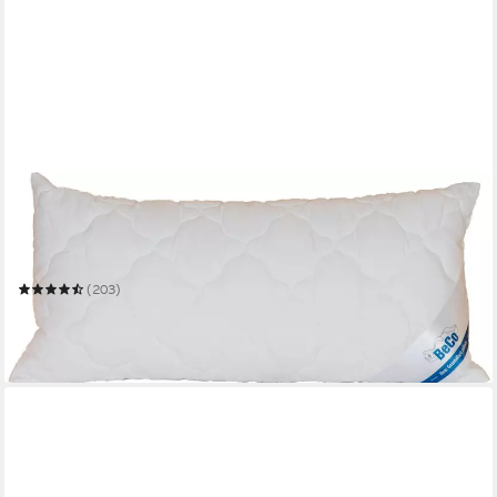
BECO
Microfaserkissen Royal Soft "GOLD", Kissen mit separaten
Innenkissen!
Mehrere Größen
(203)
ab 22,99 €
UVP
39,90 €
-42%
in 6-7 Werktagen bei dir