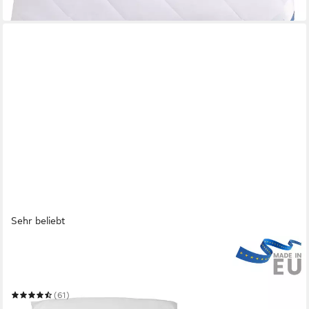
in 6-7 Werktagen bei dir
Sehr beliebt
BECO
Microfaserkissen MF 50 glatt
Mehrere Größen
(61)
ab 12,99 €
UVP
24,90 €