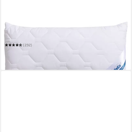
BECO
Kunstfaserkopfkissen Antibac
Mehrere Größen
(232)
ab 22,39 €
UVP
29,90 €
-25%
in 6-7 Werktagen bei dir