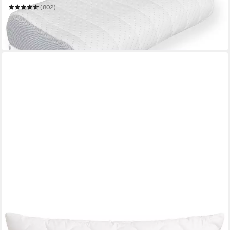
(802)
58,38 €
UVP
119,90 €
-51%
in 6-7 Werktagen bei dir
BECO