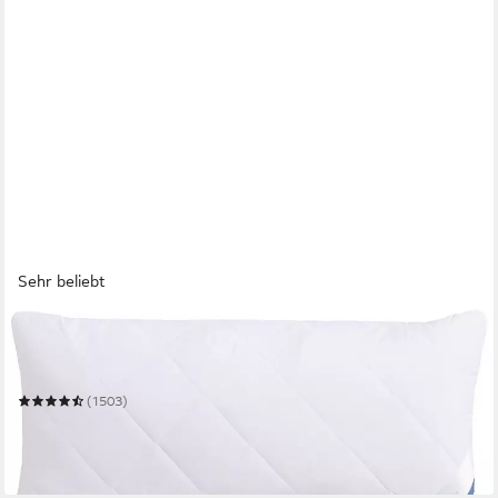
Sehr beliebt
BECO
Microfaserkissen Medibett, Kopfkissen
Mehrere Größen
(1503)
ab 8,99 €
UVP
34,90 €
-74%
in 6-7 Werktagen bei dir