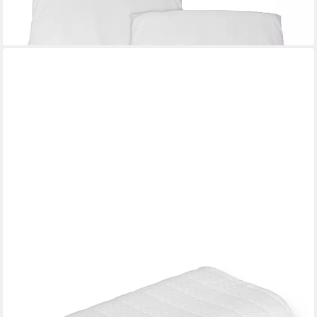
-48%
in 5-6 Werktagen bei dir
BECO
Nackenstützkissen Vario Med
33 x 63 cm
B/L