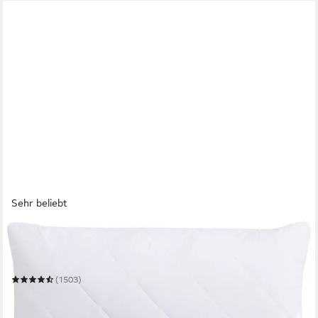
Sehr beliebt
BECO
Microfaserkissen Medibett, Kopfkissen
Mehrere Größen
(1503)
ab 8,99 €
UVP
34,90 €
-74%