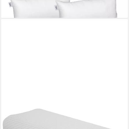
-48%
in 6-7 Werktagen bei dir
BECO
Nackenstützkissen Vario Soft
33 x 63 cm
B/L