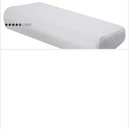
BECO
Nackenstützkissen Vario
33 x 63 cm
B/L
(360)
33,49 €
UVP
59,90 €
-44%
in 6-7 Werktagen bei dir