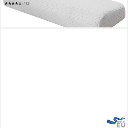
(112)
48,49 €
UVP
79,90 €
-39%
in 6-7 Werktagen bei dir
BECO
Kopfkissen BeCo Tencel "NEUHEIT", in 40x80 & 80x80 cm