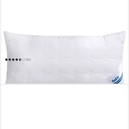
BECO
Microfaserkissen Kopfkissen Medibett Cotton Soft, in 40x80
oder 80x80 cm
Mehrere Größen
(135)
ab 20,31 €
UVP
39,90 €
-49%
in 6-7 Werktagen bei dir