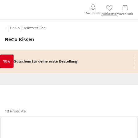
Mein Konto
Merkzettel
Warenkorb
…
BeCo
Heimtextilien
BeCo Kissen
10 €
Gutschein für deine erste Bestellung
18 Produkte