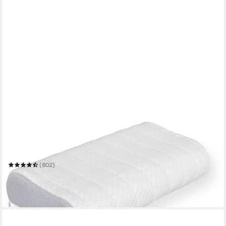
BECO
Nackenstützkissen Vario Med
33 x 63 cm
B/L
(802)
ab 50,99 €
UVP
119,90 €
-57%
in 5-6 Werktagen bei dir