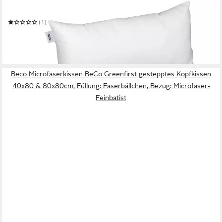
Mehrere Größen
(1)
ab 21,49 €
UVP
39,90 €
-46%
in 6-7 Werktagen bei dir
Beco Microfaserkissen BeCo Greenfirst gestepptes Kopfkissen
40x80 & 80x80cm, Füllung: Faserbällchen, Bezug: Microfaser-
Feinbatist