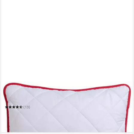
BESPORTS
Microfaserkissen BeSports Premium
80 x 80 cm
B/L
(13)
42,49 €
UVP
79,90 €
-47%
in 6-7 Werktagen bei dir