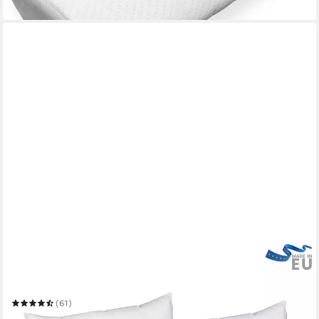
in 6-7 Werktagen bei dir
BECO
Microfaserkissen MF 50 glatt
Mehrere Größen
(61)
17,99 €
UVP
34,90 €