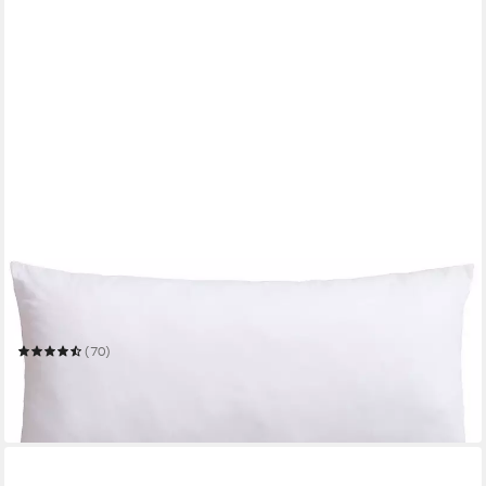
BECO
Nackenstützkissen Comforel Aktion Gesunder Rücken (AGR)
40 x 80 cm
B/L
(70)
24,99 €
UVP
59,90 €
-58%
in 6-7 Werktagen bei dir