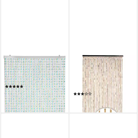
KOBOLO
KOBOLO
Türvorhang Perlenvorhang
Türvorhang Bambusvorhang
RAINBOW 90x200 cm -
BAMBOO -Braun Natur -
Kunststoff bunt (1 St), Ösen
90x200 cm (1 St), Ösen,
(1)
transparent
38,95 €
(7)
lieferbar - in 2-3 Werktagen bei dir
32,95 €
lieferbar - in 2-3 Werktagen bei dir