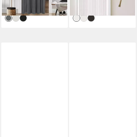
-28%
-45%
Wandbehang
lieferbar in 2 Wochen
lieferbar - in 2-3 Werktagen bei dir