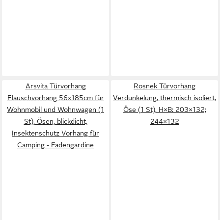
Arsvita Türvorhang
Rosnek Türvorhang
Flauschvorhang 56x185cm für
Verdunkelung, thermisch isoliert,
Wohnmobil und Wohnwagen (1
Öse (1 St), H×B: 203×132;
St), Ösen, blickdicht,
244×132
Insektenschutz Vorhang für
Camping - Fadengardine