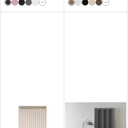
+1
+1
MINICLOSS
TINYCURTAINS
Türvorhang Isolierte
Türvorhang für alle gängigen
Türvorhänge, Plissee-
Türgrößen, Thermovorhang