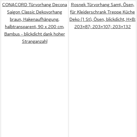
CONACORD Türvorhang Decona
Rosnek Türvorhang Samt, Ösen,
Saigon Classic Dekovorhang
für Kleiderschrank Treppe Küche
braun, Hakenaufhängung,
Deko (1 St), Ösen, blickdicht, H×B:
halbtransparent, 90 x 200 cm,
203×87; 203×107; 203×132
Bambus - blickdicht dank hoher
Stranganzahl