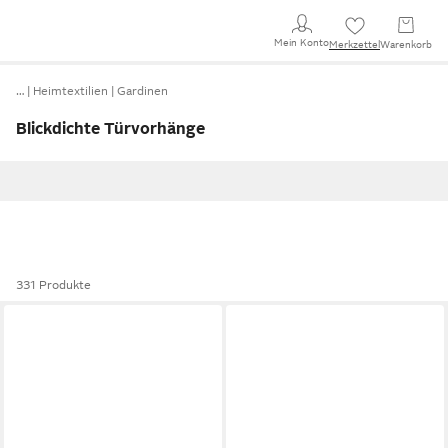
Mein Konto
Merkzettel
Warenkorb
…
Heimtextilien
Gardinen
Blickdichte Türvorhänge
331 Produkte