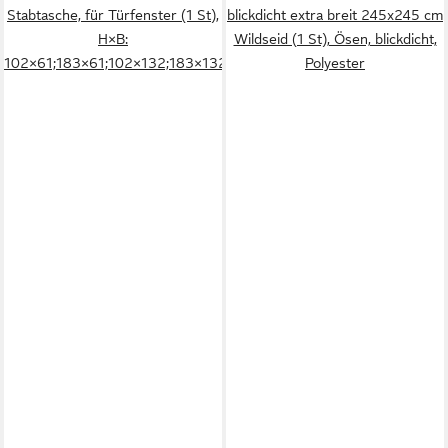
Stabtasche, für Türfenster (1 St),
blickdicht extra breit 245x245 cm
H×B:
Wildseid (1 St), Ösen, blickdicht,
102×61;183×61;102×132;183×132
Polyester