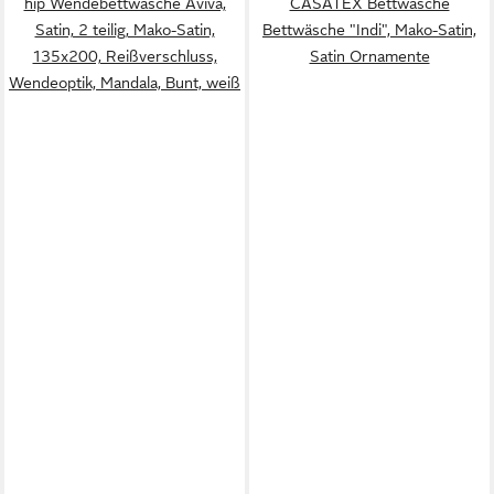
hip Wendebettwäsche Aviva,
CASATEX Bettwäsche
Satin, 2 teilig, Mako-Satin,
Bettwäsche "Indi", Mako-Satin,
135x200, Reißverschluss,
Satin Ornamente
Wendeoptik, Mandala, Bunt, weiß