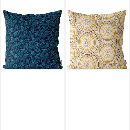
VOID
VOID
Kissenbezug, (1 Stück), Ethno
Kissenbezug, (1 Stück), Ethno
Paisley Design Muster Tattoo
Ornamente Design Muster
Blumen natur retro vintage r
Beige Braun Orient Design
b
Muster griech
42,90 €
42,90 €
UVP
49,90 €
UVP
49,90 €
-14%
-14%
lieferbar - in 5-6 Werktagen bei dir
lieferbar - in 5-6 Werktagen bei dir