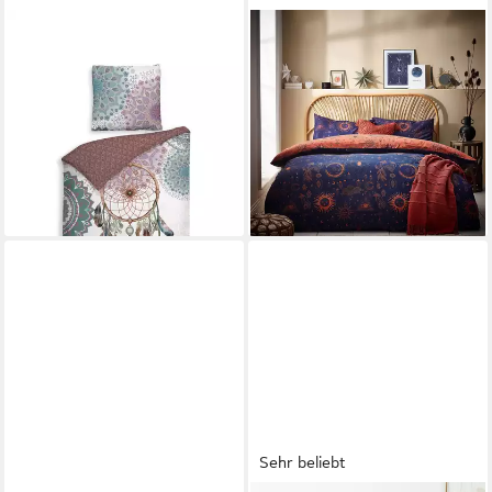
ZO HOME
RIVA HOME
Bettwäsche ZO!Home,
Wendebettwäsche Ethno
Renforcé, 2 teilig,
Bettbezug-Set „Constellation
Traumfänger mit Mandalas,
Celestial“ bronze
türkis, rot
Wendebettwäsche
ab 29,95 €
ab 36,90 €
UVP
39,95 €
lieferbar - in 4-5 Werktagen bei dir
-25%
lieferbar - in 2-3 Werktagen bei dir
Sehr beliebt