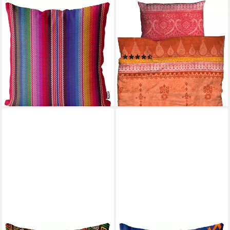
VOID
CASATEX
Kissenbezug, (1 Stück),
Bettwäsche Indi, Satin, 2 teilig,
Handwerk Ethno ethnisch
romantisch, orientalisch,
Maya Mexiko bunte Streifen
weich und gemütlich
(470)
gestreift Streifen
ab 49,95 €
42,90 €
UVP
49,90 €
lieferbar - in 3-4 Werktagen bei dir
-14%
+4
lieferbar - in 5-6 Werktagen bei dir