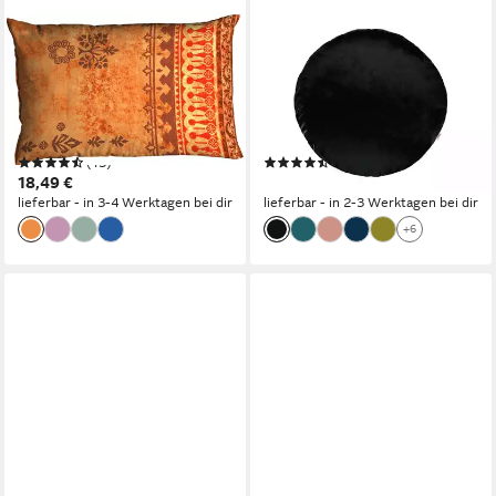
CASATEX
BETIES
Kissenbezug Indi, (1 Stück),
Kissenbezug Samt&Sonders,
Kissenbezug mit Ornamenten,
(1 Stück), Runde Kissenhülle
passend zur Bettwäsche in
ca. 80 cm Ø Samtkissen warm
Qualität Biber
und weich Schwarz
(13)
(81)
18,49 €
34,90 €
lieferbar - in 3-4 Werktagen bei dir
lieferbar - in 2-3 Werktagen bei dir
+6