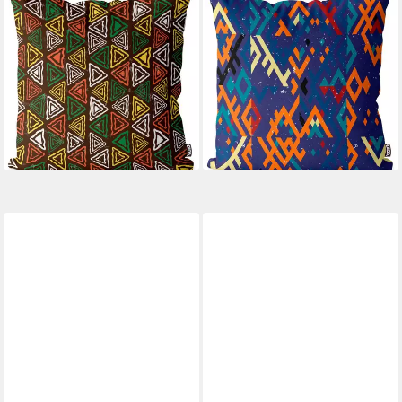
VOID
VOID
Kissenbezug, (1 Stück), Afrika
Kissenbezug, (1 Stück), Ethno
Tribal Muster Ethno Braun
Muster Farben Grafik
Safari Dschungel tattoo orient
Skandinavien Design
asien
Wohnzimmer Blau Winter
42,90 €
42,90 €
UVP
49,90 €
UVP
49,90 €
-14%
-14%
lieferbar - in 5-6 Werktagen bei dir
lieferbar - in 5-6 Werktagen bei dir