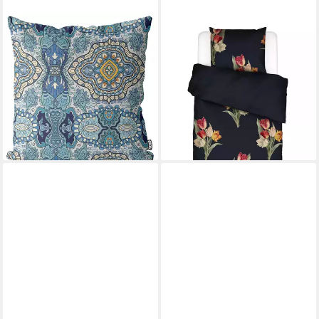
VOID
ESSENZA
Kissenbezug, (1 Stück),
Bettwäsche Tosca, Satin, 2
Orientalisch Muster Blau
teilig, mit floralem Muster
ab 79,95 €
Orient Ethno Blumen Blumenr
lieferbar - in 2-3 Werktagen bei dir
blumenmuster
42,90 €
UVP
49,90 €
-14%
lieferbar - in 5-6 Werktagen bei dir