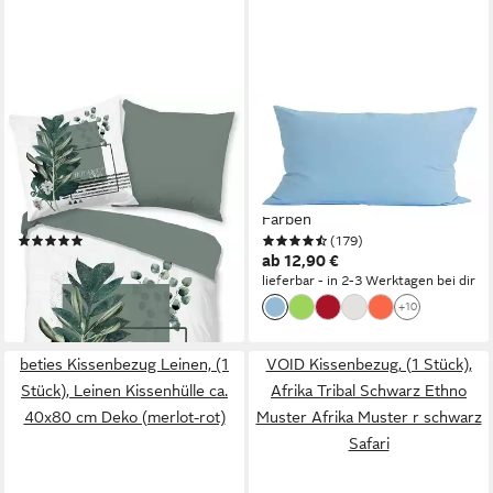
PURE LUXURY COLLECTION
BETIES
Wendebettwäsche Green
Kissenbezug Basic, (1 Stück),
Boho, Microfaser, 2 teilig,
100% Baumwolle in
Mikrofaser, Pflegeleicht,
verschiedenen Größen und
Weich, Reißverschluss,
Farben
(1)
(179)
Wendeoptik, Boho
ab 27,95 €
ab 12,90 €
lieferbar - in 6-8 Werktagen bei dir
lieferbar - in 2-3 Werktagen bei dir
+10
beties Kissenbezug Leinen, (1
VOID Kissenbezug, (1 Stück),
Stück), Leinen Kissenhülle ca.
Afrika Tribal Schwarz Ethno
40x80 cm Deko (merlot-rot)
Muster Afrika Muster r schwarz
Safari