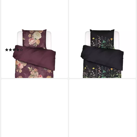
ESSENZA
ESSENZA
Bettwäsche Orianna, Satin, 2
Bettwäsche Augustina, Satin,
teilig, mit floralem Muster
2 teilig, mit floralem Muster
(1)
ab 89,95 €
ab 89,95 €
lieferbar - in 2-3 Werktagen bei dir
lieferbar - in 2-3 Werktagen bei dir