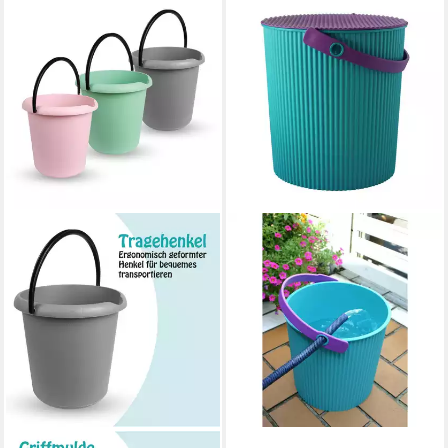
HACHIMAN
Putzeimer
Multifunktionseimer 20,0 l
Omnioutil türkis
49,95 €
lieferbar - in 2-3 Werktagen bei dir