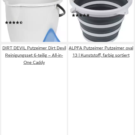
Haushaltseimer mit
Kunststoff, Platzsparend &
Kunststoffbügel, Ausguss &
Faltbar
(1)
Füllstandsanzeige grau 12
ab 10,95 €
UVP
19,95 €
(2)
Liter
11,99 €
-45%
lieferbar - in 2-3 Werktagen bei dir
lieferbar - in 5-6 Werktagen bei dir
DIRT DEVIL Putzeimer Dirt Devil
ALPFA Putzeimer Putzeimer oval
Reinigungsset 6-teilig – All-in-
13 l Kunststoff, farbig sortiert
One Caddy