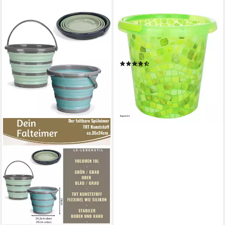
HTI-LIVING
Putzeimer Eimer London, (1
Eimer), Putzeimer
Wassereimer
(7)
3,99 €
lieferbar - in 2-3 Werktagen bei dir