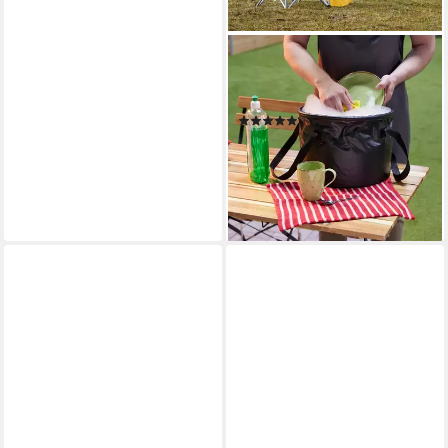
RELAXDAYS
Falteimer für Camping 15 Lit,
(1-tlg), grau
(4)
10,99 €
UVP
29,99 €
-63%
lieferbar - in 2-3 Werktagen bei dir