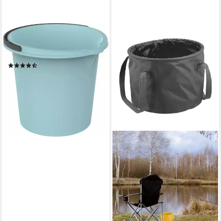
ROTHO
Putzeimer Rotho Eimer Vario
10 L blau
(7)
3,79 €
lieferbar - in 4-5 Werktagen bei dir