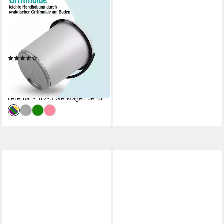
PROHOME
Putzeimer Kunststoff-Eimer,
(3er Set), Haushaltseimer, 5
Liter, Eimer BPA-frei, Made in
EU
(3)
11,19 €
UVP
14,99 €
(3,73 €/ 1 Stk)
-25%
lieferbar - in 2-3 Werktagen bei dir