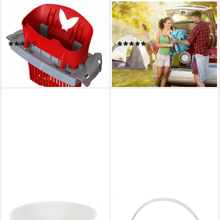
VILEDA
RELAXDAYS
Putzeimer, Ultramax Power
Falteimer Eimer faltbar 10
Eimer mit Wringer
Liter
(2)
(1)
ab 21,35 €
12,99 €
UVP
29,99 €
lieferbar - in 2-3 Werktagen bei dir
-57%
lieferbar - in 2-3 Werktagen bei dir