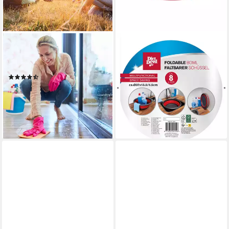
RELAXDAYS
DIRT DEVIL
Falteimer Faltbarer Eimer 10
Putzeimer Dirt Devil Eimer 8L
18,19 €
Liter, rot
lieferbar - in 2-3 Werktagen bei dir
(21)
13,99 €
UVP
29,99 €
-53%
lieferbar - in 2-3 Werktagen bei dir