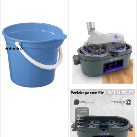
SUNWARE
Putzeimer Sunware Eimer
Basic 7,5 L blau
(1)
4,94 €
lieferbar - in 4-5 Werktagen bei dir