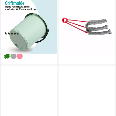
PROHOME
DIRT DEVIL
Putzeimer 5 Liter Eimer, (1-
Putzeimer Dirt Devil
tlg), Haushaltseimer, vers.
Reinigungsset 6-teilig – All-in-
Farben, Kunststoffeimer, BPA-
One Caddy
19,39 €
frei, Made in EU
lieferbar - in 2-3 Werktagen bei dir
(4)
ab 5,19 €
UVP
9,99 €
-48%
lieferbar - in 2-3 Werktagen bei dir