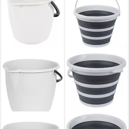
ONDIS24
AXENTIA
Putzeimer Plastikeimer
Falteimer 10 L, (1-tlg), aus