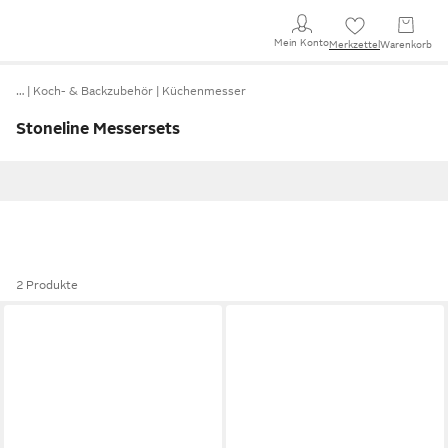
Mein Konto
Merkzettel
Warenkorb
…
Koch- & Backzubehör
Küchenmesser
Stoneline Messersets
2 Produkte