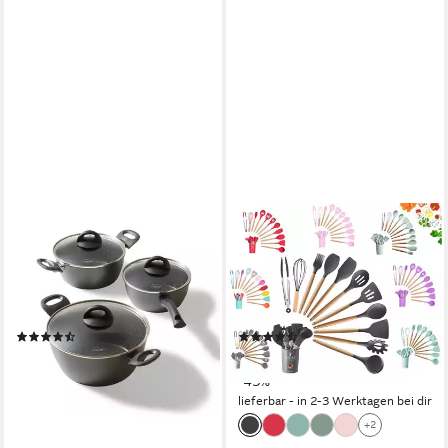
STONELINE
FAIZEE MÖBEL
Topf-Set, Aluminium, Keramik
Kochbesteck-Set
(6-tlg), mit echten
Kochbesteck-Set
Steinpartikeln,
Küchenhelfer Set 12tlg Silikon
induktionsgeeignet, Designed
Kochbesteck (12-tlg)
(18)
(39)
in Germany
ab 89,95 €
29,90 €
UVP
199,95 €
UVP
52,49 €
-55%
-43%
lieferbar - in 6-8 Werktagen bei dir
lieferbar - in 2-3 Werktagen bei dir
+2