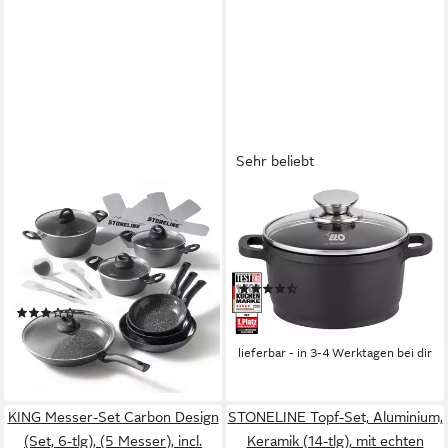
Sehr beliebt
STONELINE
ELO
Topf-Set, Aluminium, Keramik
Kochtopf Alucast,
(16-tlg), mit echten
Aluminiumguss (1-tlg),
Steinpartikeln,
Induktion
(268)
induktionsgeeignet, Designed
ab 22,49 €
UVP
41,90 €
(10)
in Germany
199,95 €
UVP
489,95 €
-46%
lieferbar - in 3-4 Werktagen bei dir
-59%
lieferbar - in 2-3 Werktagen bei dir
KING Messer-Set Carbon Design
STONELINE Topf-Set, Aluminium,
(Set, 6-tlg), (5 Messer), incl.
Keramik (14-tlg), mit echten