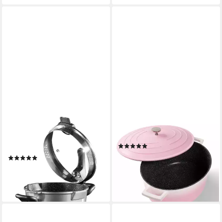
STONELINE
STONELINE
Kochtopf, Aluminiumguss (2-
Bräter
(4)
tlg)
69,95 €
UVP
169,95 €
(1)
121,00 €
UVP
164,95 €
-59%
lieferbar - in 2-3 Werktagen bei dir
-27%
lieferbar - in 2-3 Werktagen bei dir