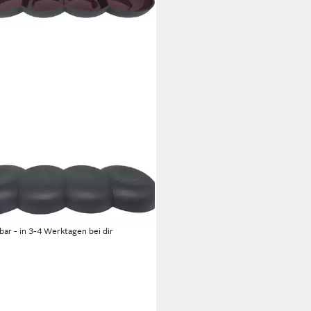
PERWARE
ierschale Tupperware Allegra
e in merlot/anthrazit
0 €
rbar - in 3-4 Werktagen bei dir