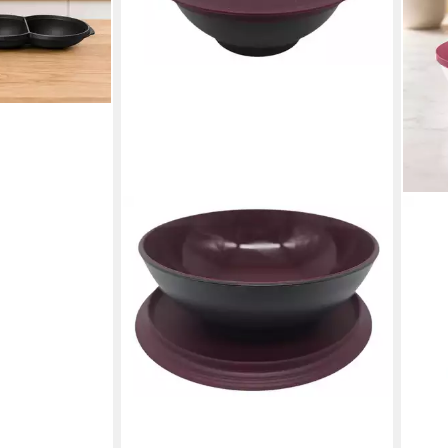
en bei dir
TUP
Serv
Scha
26,9
liefe