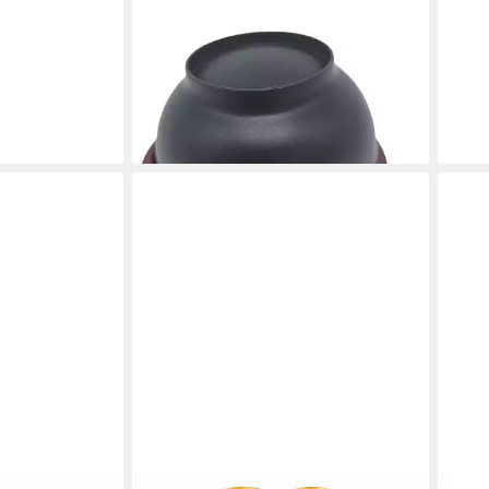
TUPPERWARE
Servierschale Tupperware Allegra
Schale 275 ml in merlot/anthrazit
11,90 €
lieferbar - in 3-4 Werktagen bei dir