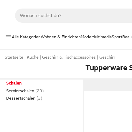
Alle Kategorien
Wohnen & Einrichten
Mode
Multimedia
Sport
Beau
Startseite
Küche
Geschirr & Tischaccessoires
Geschirr
Tupperware 
Schalen
Servierschalen
Dessertschalen