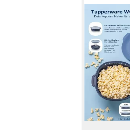
TUPPERWARE
Servierschale Tuppe
Popcorn Maker
21,90 €
lieferbar - in 3-4 Werktag