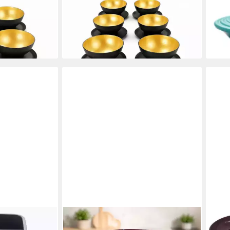
TUPPERWARE
TUP
 Dessert-
Dessertschale Allegra Dessert-
Serv
Schälchen 275 ml (6)
Schal
47,90 €
34,9
en bei dir
lieferbar - in 2-3 Werktagen bei dir
liefe
ware