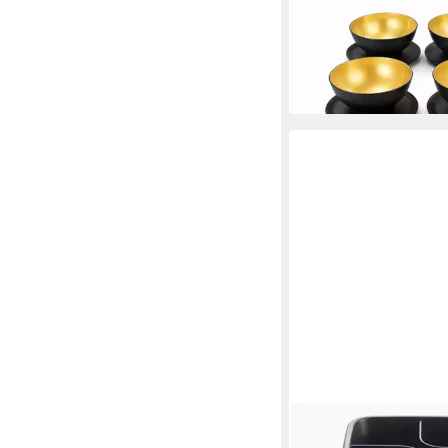
TUPPERWARE
Dessertschale Allegra
Schälchen 275 ml (4)
32,90 €
lieferbar - in 2-3 Werktag
TUPPERWARE
Servierschale Tupper