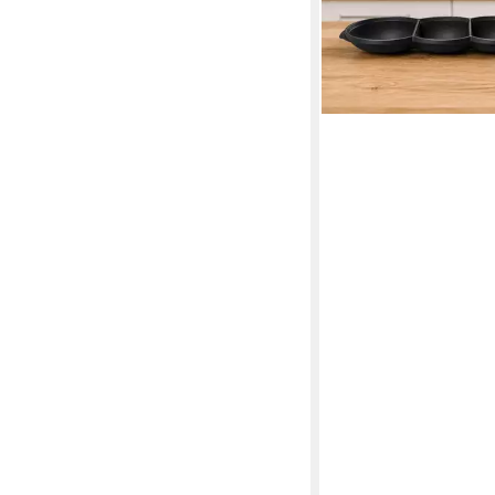
schwarz
18,90 €
lieferbar - in 3-4 Werktag