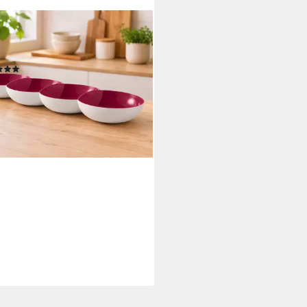
PERWARE
ierschale Tupperware Allegra
e in bordeaux rot/weiß
(1)
0 €
rbar - in 3-4 Werktagen bei dir