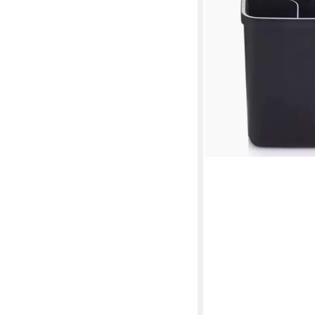
Aufbewahrungbox für 
Küchenhelfer schwar
21,90 €
lieferbar - in 3-4 Werktag