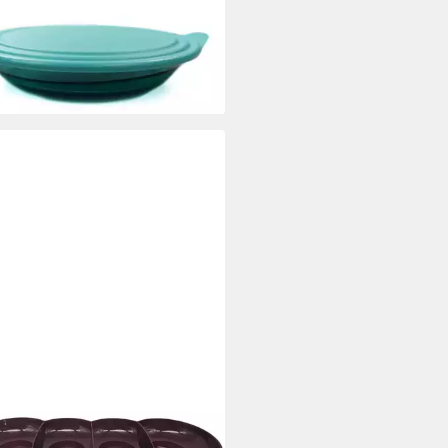
PERWARE
ierschale Tupperware Eleganzia
e türkis 1,5 L
0 €
rbar - in 3-4 Werktagen bei dir