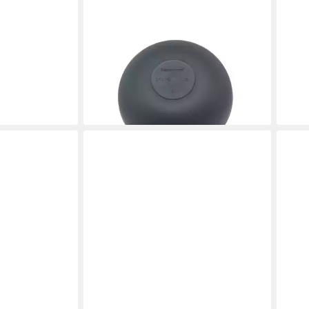
TUPPERWARE
Servierschale Tupperware Allegra
Schale 1,5 Liter in merlot/anthrazit
26,90 €
lieferbar - in 3-4 Werktagen bei dir