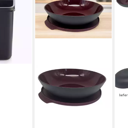
die
z
en bei dir
TUP
Serv
Perl
24,9
liefe