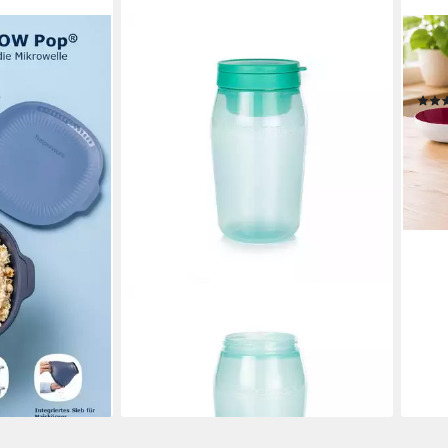
TUP
rware Wow Pop
Serv
Perl
24,9
en bei dir
liefe
TUPPERWARE
Servierschale Tupperware
Universalbehälter 825ml
17,90 €
lieferbar - in 3-4 Werktagen bei dir