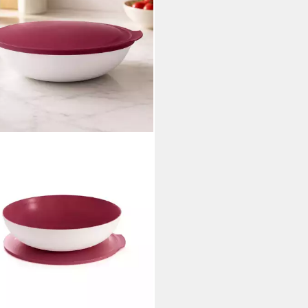
PERWARE
ierschale Tupperware Allegra
le 1,5 Liter in bordeaux rot/weiß
0 €
rbar - in 3-4 Werktagen bei dir