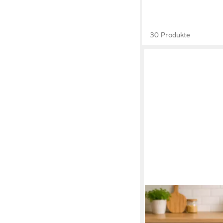
30 Produkte
TUPPERWARE
Servierschale Tupper
Perle Servierschale De