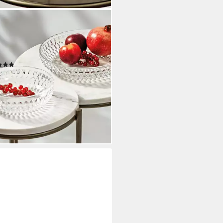
EROY & BOCH
ierschüssel Boston Bol, 500 ml,
 Glas, (1-tlg), Kristallglas,
maschinenfest, Made in Germany
(1)
2,11 €
rbar - in 2-3 Werktagen bei dir