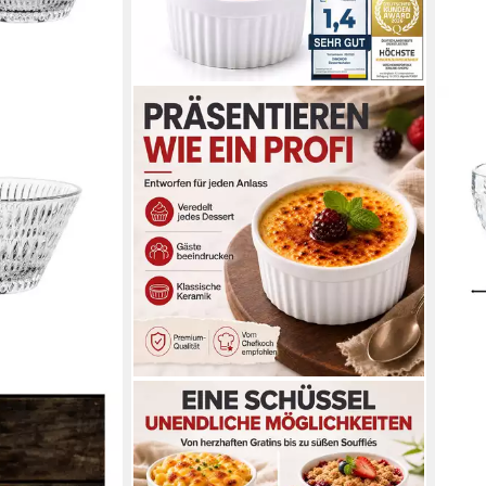
DIMONO
NAC
Dessertschale DIMONO Crème-
Müsl
Brûlée & Soufflé Förmchen – 8er
Dip 
Keramik Dessert Set, Keramik,
Krist