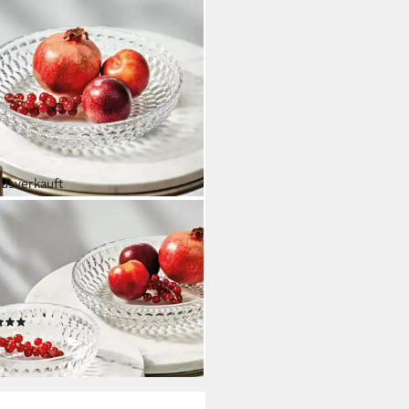
ausverkauft
EROY & BOCH
ierschüssel Boston Schale flach,
 Ø, klar, Glas, (1-tlg),
tallglas, spülmaschinenfest, Made
ermany
(1)
5,94 €
rbar - in 2-3 Werktagen bei dir