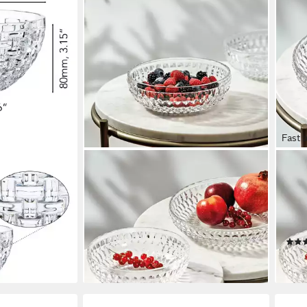
Fast 
VILLEROY & BOCH
VILL
ssa Nova
Schale Boston Bols ø 16,9 cm 2er
Serv
 Set,
Set, Kristallglas, (2 Schalen, 2-tlg)
24 cm
56,95 €
Kris
lieferbar - in 3-4 Werktagen bei dir
in G
ab 3
liefe