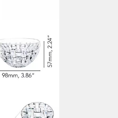
HTMANN
ischale Nachtmann Bossa Nova
Schale rund 9,8 cm 4er Set,
allglas, (Set)