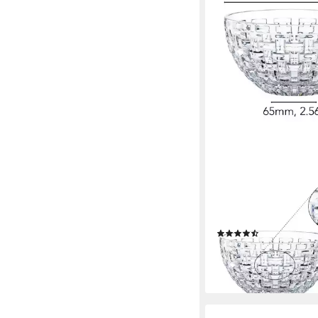
NACHTMANN
Schale Nachtmann Bo
Schale rund 15 cm 2er
Kristallglas, (Set)
(6)
ab 22,53 €
lieferbar in 4 Wochen