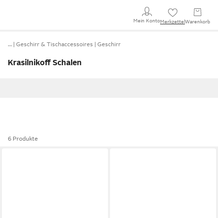
Mein Konto
Merkzettel
Warenkorb
…
Geschirr & Tischaccessoires
Geschirr
Krasilnikoff Schalen
6 Produkte