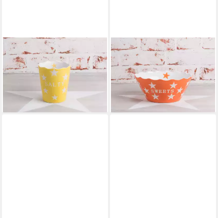
KRASILNIKOFF
KRASILNIKOFF
Schale Krasilnikoff
Schale Krasilnikoff SWEETS
Salzstangen Becher SALTY
Schale ORANGE mit weißen
Gelb mit Sternen
Sternen
9,95 €
18,75 €
lieferbar - in 3-4 Werktagen bei dir
lieferbar - in 3-4 Werktagen bei dir