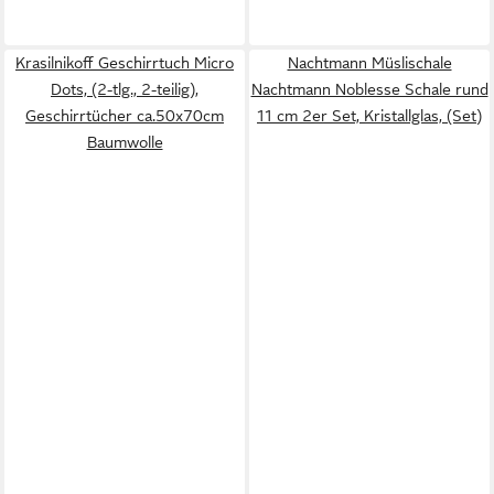
Krasilnikoff Geschirrtuch Micro
Nachtmann Müslischale
Dots, (2-tlg., 2-teilig),
Nachtmann Noblesse Schale rund
Geschirrtücher ca.50x70cm
11 cm 2er Set, Kristallglas, (Set)
Baumwolle