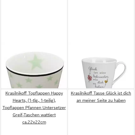
KRASILNIKOFF
KRASILNIKOFF
Espressotasse Krasilnikoff
Tasse Krasilnikoff Glück ist
Espresso Tasse STERNE
eine Schwester
10,95 €
Weiß Grün
lieferbar - in 2-3 Werktagen bei dir
5,95 €
lieferbar - in 3-4 Werktagen bei dir
Krasilnikoff Topflappen Happy
Krasilnikoff Tasse Glück ist dich
Hearts, (1-tlg., 1-teilig),
an meiner Seite zu haben
Topflappen Pfannen Untersetzer
Greif-Taschen wattiert
ca.22x22cm