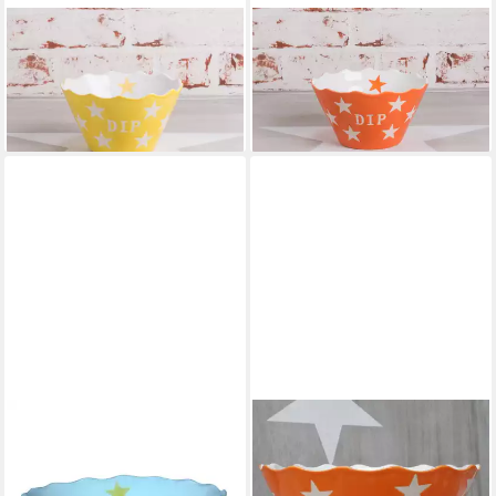
KRASILNIKOFF
KRASILNIKOFF
Schale Krasilnikoff DIP Schale
Schale Krasilnikoff DIP Schale
GELB mit weißen Sternen
ORANGE mit weißen Sternen
15,95 €
15,95 €
lieferbar - in 3-4 Werktagen bei dir
lieferbar - in 3-4 Werktagen bei dir
KRASILNIKOFF
KRASILNIKOFF
Schale Krasilnikoff CANDY
Schale Krasilnikoff CANDY
Schale GELB mit weißen
Schale ORANGE mit weißen