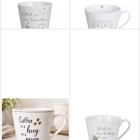
Becher Glück ist eine
Tasse Krasilnikoff Du bist die
Freundin
Beste
10,95 €
12,95 €
lieferbar - in 2-3 Werktagen bei dir
lieferbar - in 2-3 Werktagen bei dir
KRASILNIKOFF
KRASILNIKOFF
Cappuccinotasse Happy Cup
Tasse Glück ist eine Kollegin
Porzellan Kaffeebecher 400
weiß aus Keramik
11,95 €
ml Tasse Cappuccinotasse,
lieferbar - in 2-3 Werktagen bei dir
Kaffeebecher Porzellan