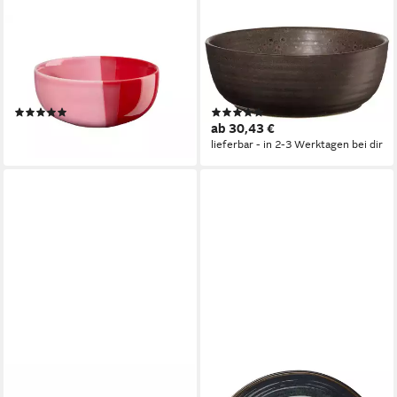
ASA SELECTION
ASA SELECTION
Schale joy Schale strawberry
Schale poké Salad Bowl
smoothie 11 cm, Porzellan,
mangosteen 25cm, Steinzeug,
(Schüsseln & Schalen)
(Bowls), Geschirr
(1)
(1)
ab 11,31 €
ab 30,43 €
lieferbar - in 2-3 Werktagen bei dir
lieferbar - in 2-3 Werktagen bei dir
ASA SELECTION
ASA SELECTION