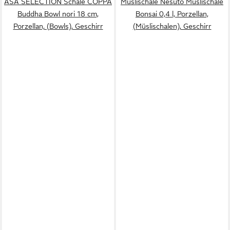
ASA SELECTION Schale COPPA
Müslischale Nesuto Müslischale
Buddha Bowl nori 18 cm,
Bonsai 0,4 l, Porzellan,
Porzellan, (Bowls), Geschirr
(Müslischalen), Geschirr