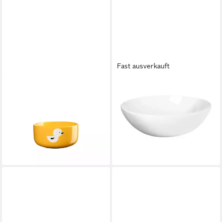
Fast ausverkauft
ASA SELECTION
ASA SELECTION
Servierschale ASA Selection
Schale à table Schale 15,5 cm,
Schale Kids Buddies, Ente,
Fine Bone China, (Schüsseln
Porzellan
& Schalen), Geschirr
9,90 €
ab 13,90 €
UVP
11,90 €
lieferbar - in 2-3 Werktagen bei dir
-17%
lieferbar - in 2-3 Werktagen bei dir