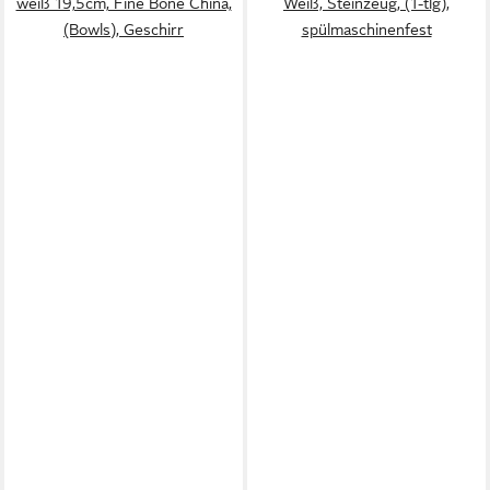
weiß 19,5cm, Fine Bone China,
Weiß, Steinzeug, (1-tlg),
(Bowls), Geschirr
spülmaschinenfest