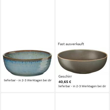
Fast ausverkauft
ASA SELECTION
ASA SELECTION
Schale poké Fusion Bowl
Schale Saisons Salatschale
tamari 14,5cm, Steinzeug,
beluga 29,5 cm, Steinzeug,
(Bowls), Geschirr
(Schüsseln & Schalen),
ab 17,13 €
Geschirr
lieferbar - in 2-3 Werktagen bei dir
40,65 €
lieferbar - in 2-3 Werktagen bei dir