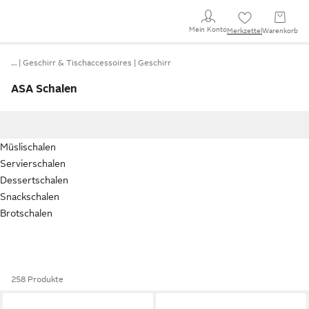
Mein Konto
Merkzettel
Warenkorb
…
Geschirr & Tischaccessoires
Geschirr
ASA Schalen
Müslischalen
Servierschalen
Dessertschalen
Snackschalen
Brotschalen
258 Produkte