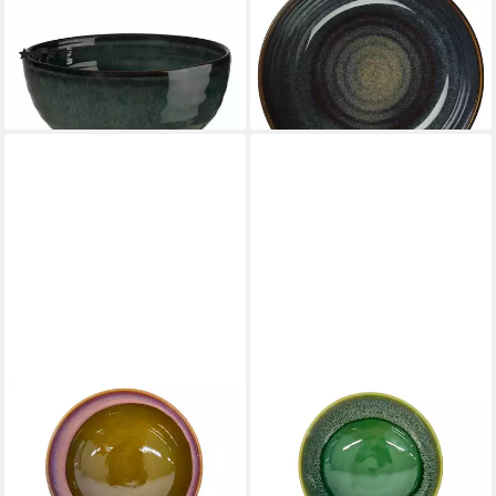
Schale Poke Bowl Ocean Ø 18
Schale COPPA Poke Bowl
cm, Steinzeug
quinoa 18 cm, Steinzeug,
(1)
(Poke Bowls), Geschirr
ab 23,16 €
ab 19,16 €
lieferbar - in 2-3 Werktagen bei dir
lieferbar - in 2-3 Werktagen bei dir
ASA SELECTION
ASA SELECTION
Schale il capriccio Schale viola
Schale il capriccio Schale jade
17cm, Steinzeug, (Schalen)
17cm, Steinzeug, (Schalen)
17,84 €
17,84 €
lieferbar - in 2-3 Werktagen bei dir
lieferbar - in 2-3 Werktagen bei dir