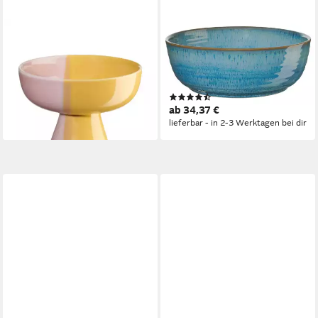
ASA SELECTION
ASA SELECTION
Teller Asa Selection Schale
Schale poké Salad Bowl tamari
auf Fuß passion fruit
25cm, Steinzeug, (Bowls),
smoothie Ø 11 cm
Geschirr
(3)
ab 16,80 €
ab 34,37 €
lieferbar - in 2-3 Werktagen bei dir
lieferbar - in 2-3 Werktagen bei dir