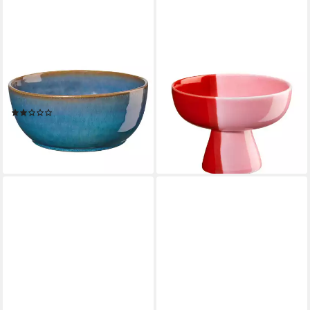
ASA SELECTION
ASA SELECTION
Schale COPPA Poke Bowl
Teller Asa Selection Schale
curacao 18 cm, Steinzeug,
auf Fuß strawberry smoothie
(Poke Bowls), Geschirr
Ø 11 cm
(1)
ab 16,80 €
ab 15,95 €
UVP
19,90 €
lieferbar - in 2-3 Werktagen bei dir
-20%
lieferbar - in 2-3 Werktagen bei dir