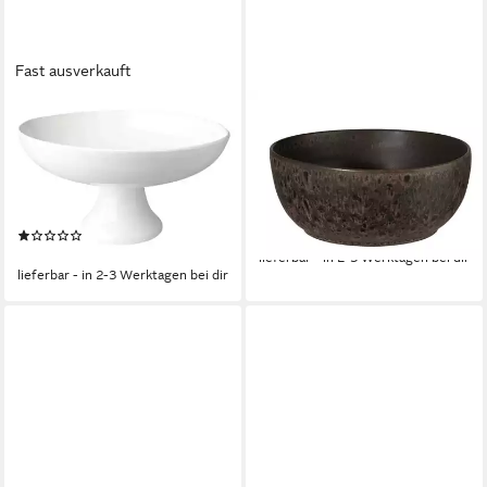
Fast ausverkauft
ASA SELECTION
ASA SELECTION
Obstschale Grande
Schale COPPA Poke Bowl
Obstschale auf Fuss 14 x 8,5
mangosteen 18 cm,
cm, Porzellan, (Obstschalen),
Steinzeug, (Poke Bowls),
Geschirr
Geschirr
(1)
ab 19,65 €
ab 21,59 €
lieferbar - in 2-3 Werktagen bei dir
lieferbar - in 2-3 Werktagen bei dir