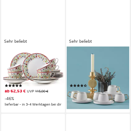
Sehr beliebt
Sehr beliebt
RITZENHOFF & BREKER
KARACA
Kaffeeservice Doppio Shanti,
Kaffeeservice Saturn
Geschirr-Set, Service (18-tlg),
Türkische Kaffeetasse mit
6 Personen, Porzellan, 18
Untertasse Set 6 Personen
Teile, für 6 Personen
Gold, 6 Personen
(37)
(58)
ab 62,53 €
49,95 €
UVP
115,00 €
lieferbar - in 6-7 Werktagen bei dir
-46%
lieferbar - in 3-4 Werktagen bei dir