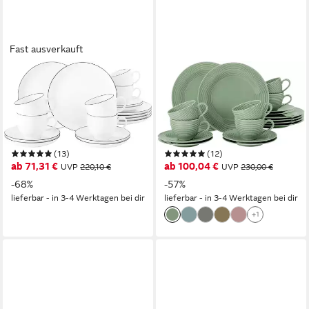
Fast ausverkauft
SELTMANN WEIDEN
SELTMANN WEIDEN
Kaffeeservice Geschirr-Set,
Kaffeeservice Geschirr-Set,
Service Lido Black Line (18-
Service Beat (18-tlg), 6
tlg), 6 Personen, Porzellan,
Personen, Porzellan, Teller,
Tassen, Untertassen, Teller,
Tassen, Untertassen,
(13)
(12)
18 Teile, für 6 Personen,
Rillendekor, 18 Teile, für 6
ab 71,31 €
ab 100,04 €
UVP
220,10 €
UVP
230,00 €
Made in Germany
Personen
-68%
-57%
lieferbar - in 3-4 Werktagen bei dir
lieferbar - in 3-4 Werktagen bei dir
+1