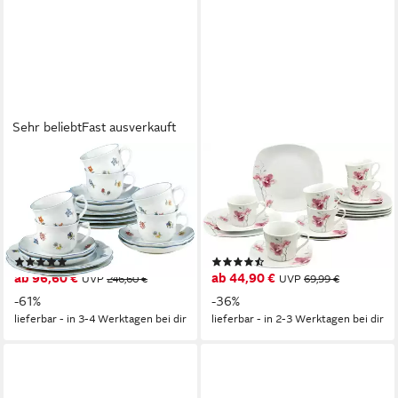
Sehr beliebt
Fast ausverkauft
SELTMANN WEIDEN
CREATABLE
Kaffeeservice Geschirr-Set,
Kaffeeservice Amelie Aiko,
Service Sonate Nostalgie (18-
Kaffee-Service 18-tlg (18-tlg),
tlg), 6 Personen, Porzellan,
6 Personen, Porzellan,
Tassen, Untertassen, Teller,
Blumendekor
(34)
(6)
Made in Germany, 18 Teile, für
ab 96,60 €
ab 44,90 €
UVP
246,60 €
UVP
69,99 €
6 Personen
-61%
-36%
lieferbar - in 3-4 Werktagen bei dir
lieferbar - in 2-3 Werktagen bei dir