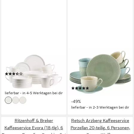
MÄSER
CREATABLE
Kaffeeservice Sita (18-tlg), 6
Kaffeeservice Valencia Pastell,
Personen, Porzellan
Kaffee-Service 18-tlg (18-tlg),
(7)
6 Personen, Porzellan,
ab 62,79 €
UVP
123,95 €
Elegant, Boho Chic
-49%
(4)
lieferbar - in 4-5 Werktagen bei dir
ab 76,90 €
UVP
149,99 €
-49%
lieferbar - in 2-3 Werktagen bei dir
Ritzenhoff & Breker
Retsch Arzberg Kaffeeservice
Kaffeeservice Evora (18-tlg), 6
Porzellan 20-teilig, 6 Personen,