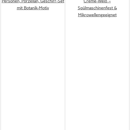
Personen, Porzellan, Geschirr-Set
Creme-Weiß –
mit Botanik-Motiv
Spülmaschinenfest &
Mikrowellengeeignet