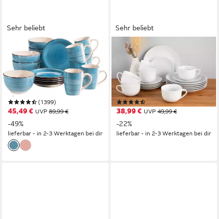
Sehr beliebt
Sehr beliebt
OTTO HOME
OTTO HOME
Kaffeeservice Geschirr-Set,
Kaffeeservice Alff (18-tlg), 6
Service Bell Tempo (18-tlg), 6
Personen, Porzellan, Geschirr-
Personen, Keramik, mit
Set, harmonische, trendige
Spiraldekor, 18 Teile, für 6
Coupeform
(1399)
(30)
Personen
45,49 €
38,99 €
UVP
89,99 €
UVP
49,99 €
-49%
-22%
lieferbar - in 2-3 Werktagen bei dir
lieferbar - in 2-3 Werktagen bei dir