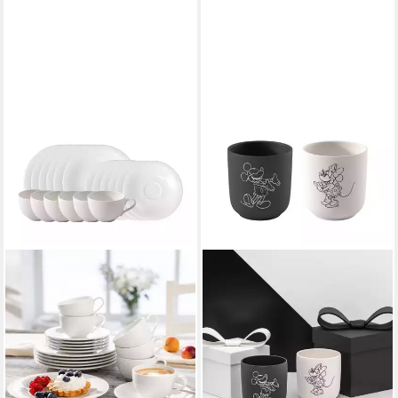
LIKE. BY VILLEROY & BOCH
Kaffeeservice Essential
Kaffee-Service (18-tlg), 6
Personen, Porzellan, Premium
Porzellan
ab 111,45 €
UVP
129,00 €
-14%