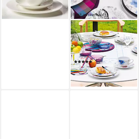
Germany
lieferbar - in 2-3 Werktagen bei dir
Fast ausverkauft
VILLEROY & BOCH
Kaffeeservice Mariefleur Gris
Basic (18-tlg), 6 Personen,
Fine China-Porzellan, Made in
Germany, Fine China Porzellan
(5)
ab 235,92 €
UVP
382,80 €
-38%
lieferbar - in 2-4 Werktagen bei dir