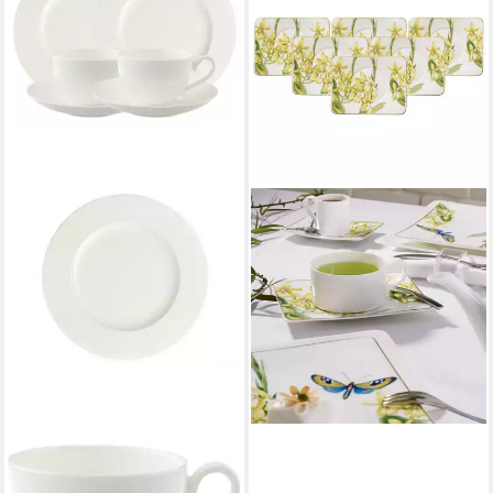
VILLEROY & BOCH
Untertasse Amazonia
Teeuntertassen 17 x 14 cm
6er Set, (6 St)
ab 129,43 €
lieferbar - in 2-3 Werktagen bei dir
VILLEROY & BOCH
Kaffeeservice Royal Kaffeeset