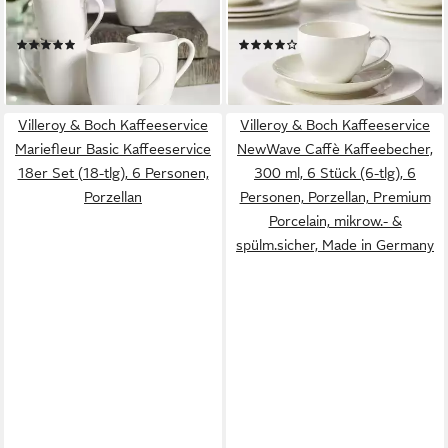
teilig EC (6-tlg), 6 Personen,
Personen, Porzellan, Premium
Porzellan, Premium Porcelain,
Porcelain, mikrow.- &
(2)
(2)
mikrow.- & spülm.sicher, Made
spülm.sicher, Made in
ab 83,40 €
ab 138,89 €
in Germany
Germany
lieferbar - in 4-5 Werktagen bei dir
lieferbar - in 2-3 Werktagen bei dir
Villeroy & Boch Kaffeeservice
Villeroy & Boch Kaffeeservice
Mariefleur Basic Kaffeeservice
NewWave Caffè Kaffeebecher,
18er Set (18-tlg), 6 Personen,
300 ml, 6 Stück (6-tlg), 6
Porzellan
Personen, Porzellan, Premium
Porcelain, mikrow.- &
spülm.sicher, Made in Germany