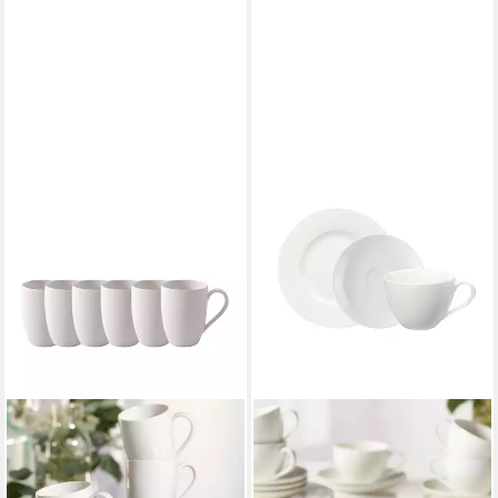
VIVO VILLEROY & BOCH GROUP
VIVO VILLEROY & BOCH GROUP
Kaffeeservice Basic White
Kaffeeservice Basic White
Becher mit Henkel Set, 6-
Kaffee-Set 18-teilig (18-tlg), 6