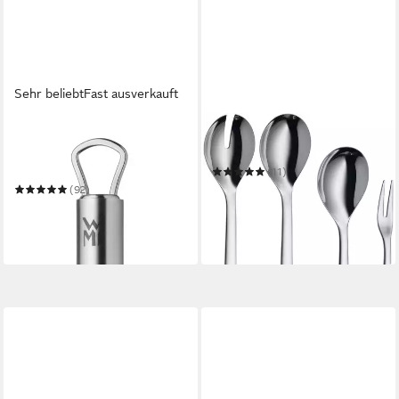
Sehr beliebt
Fast ausverkauft
WMF
WMF
Pizzaschneider Profi Plus
Salatbesteck Nuova
Pizzaschneider
(11)
22,09 €
UVP
32,99 €
(92)
ab 20,45 €
UVP
29,99 €
-33%
-32%
lieferbar in 4 Wochen
in 2-3 Werktagen bei dir