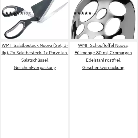
Pizzaschere Pezzo
Servierlöffel Nuova
(83)
(4)
15,95 €
14,81 €
UVP
19,99 €
in 1-2 Werktagen bei dir
-26%
in 1-2 Werktagen bei dir
WMF Salatbesteck Nuova (Set, 3-
WMF Schöpflöffel Nuova,
tlg), 2x Salatbesteck, 1x Porzellan-
Füllmenge 80 ml, Cromargan
Salatschüssel,
Edelstahl rostfrei,
Geschenkverpackung
Geschenkverpackung