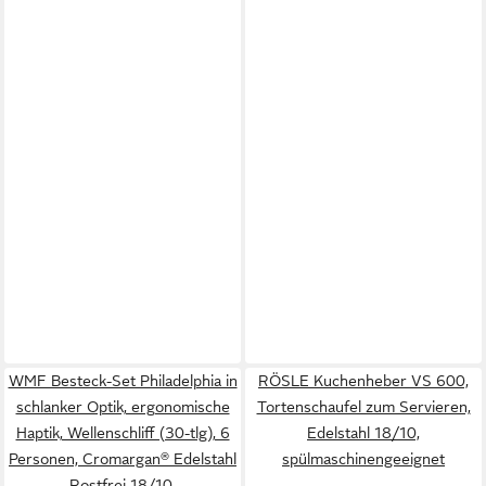
WMF Besteck-Set Philadelphia in
RÖSLE Kuchenheber VS 600,
schlanker Optik, ergonomische
Tortenschaufel zum Servieren,
Haptik, Wellenschliff (30-tlg), 6
Edelstahl 18/10,
Personen, Cromargan® Edelstahl
spülmaschinengeeignet
Rostfrei 18/10,