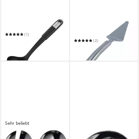
FACKELMANN
EUROHOME
Schöpflöffel Schöpflöffel
Tortenheber Tortenheber
OLIVIA aus Edelstahl
(1)
aufhängbar
20,14 €
25,17 €
(2)
11,99 €
-20%
in 3-4 Werktagen bei dir
in 3-4 Werktagen bei dir
Sehr beliebt
WMF
WMF