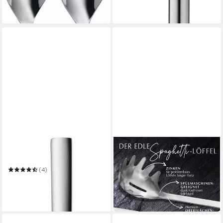
-30%
-34%
in 1-2 Werktagen bei dir
in 1-2 Werktagen bei dir
WMF
STANLEY ROGERS
Soßenlöffel Nuova
Nudellöffel Spaghettilöffel
17,78 €
22,22 €
(4)
14,25 €
UVP
19,99 €
-20%
in 3-4 Werktagen bei dir
-29%
in 1-2 Werktagen bei dir