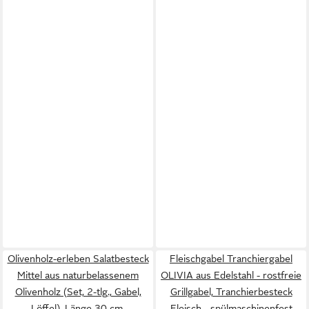
Olivenholz-erleben Salatbesteck
Fleischgabel Tranchiergabel
Mittel aus naturbelassenem
OLIVIA aus Edelstahl - rostfreie
Olivenholz (Set, 2-tlg., Gabel,
Grillgabel, Tranchierbesteck
Löffel), Länge 30 cm,
Fleisch - spülmaschinenfest