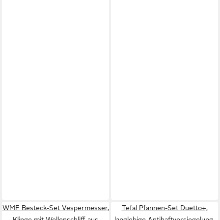
WMF Besteck-Set Vespermesser,
Tefal Pfannen-Set Duetto+,
Klinge mit Wellenschliff aus
langlebige Antihaftversiegelung,