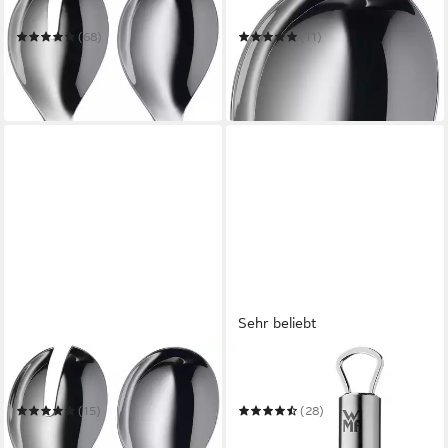
Salatbesteck Nuova
Servierlöffel Nuova
(68)
(11)
17,21 €
9,72 €
UVP
22,99 €
UVP
10,99 €
-25%
-12%
in 2-3 Werktagen bei dir
in 1-2 Werktagen bei dir
Sehr beliebt
WMF
WMF
Salatbesteck Nuova
Schöpflöffel Profi Plus
(15)
(28)
14,03 €
17,86 €
UVP
19,99 €
UVP
26,99 €