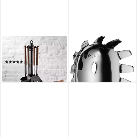
KARACA
WMF
Servierlöffel North Star 7-
Nudellöffel Nuova
teiliges Service Set
(12)
Tafelservice Geschirrset
14,25 €
UVP
19,99 €
(6)
24,95 €
-29%
in 6-8 Werktagen bei dir
in 2-3 Werktagen bei dir