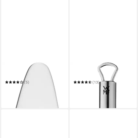
WMF
WMF
Tortenheber Nuova
Nudellöffel Profi Plus
(5)
(13)
10,32 €
16,56 €
UVP
26,99 €
lieferbar in 4 Wochen
-39%
in 1-2 Werktagen bei dir