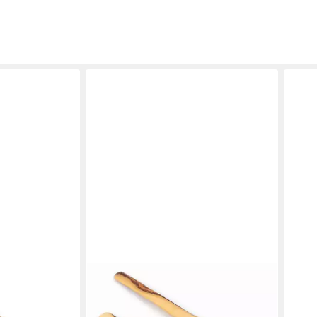
EL PUENTE
teck
Salatbesteck Salatbesteck,
made, Handmade
Handmade, Handmade