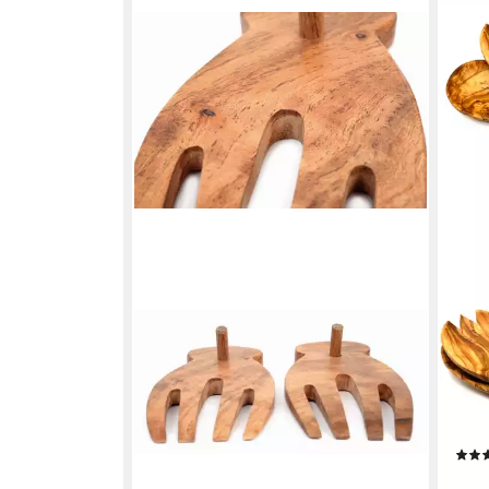
EL PUENTE
OLIV
Salatbesteck Salatbesteck zum
Sala
Einhängen, Handmade, Handmade
Bastb
19,99 €
Salat
lieferbar - in 5-6 Werktagen bei dir
ein 
14,4