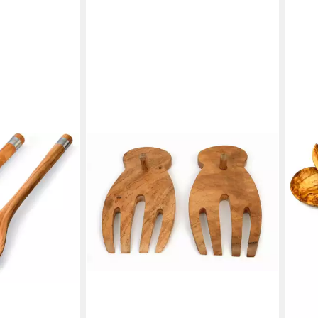
t, 2-tlg)
en bei dir