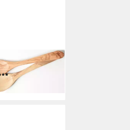
RD FRANCE 1892
tbesteck Provencal (Set, 2-tlg),
enholz, 30 cm
(1)
5 €
rbar - in 3-4 Werktagen bei dir