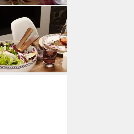
EROY & BOCH
tbesteck Artesano Original
besteck, 2tlg. (Set, 2-tlg),
ienholz, 2 Stck, Handwäsche
ohlen
(24)
2,60 €
UVP
26,90 €
rbar - in 2-3 Werktagen bei dir