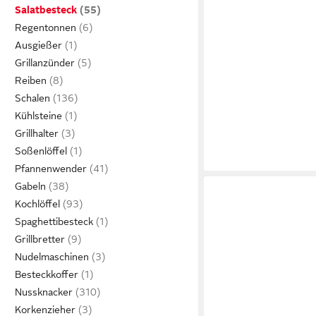
Salatbesteck
Regentonnen
Ausgießer
Grillanzünder
Reiben
Schalen
Kühlsteine
Grillhalter
Soßenlöffel
Pfannenwender
Gabeln
Kochlöffel
Spaghettibesteck
Grillbretter
Nudelmaschinen
Besteckkoffer
Nussknacker
Korkenzieher