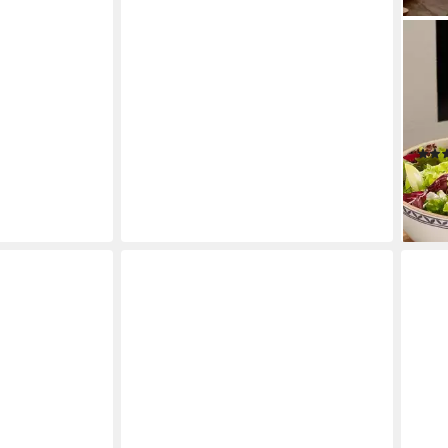
VILL
Sala
Salat
Akaz
empf
ab 2
-16%
liefe