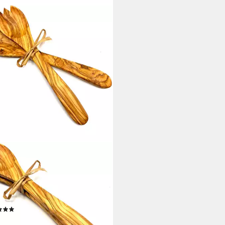
ENHOLZ-ERLEBEN
tbesteck Salatbesteck mittel mit
and (Set, 2-tlg., 1x Salatlöffel, 1x
gabel), Stilvoll Salate servieren –
echter Blickfang auf dem Tisch.
(3)
9 €
UVP
17,95 €