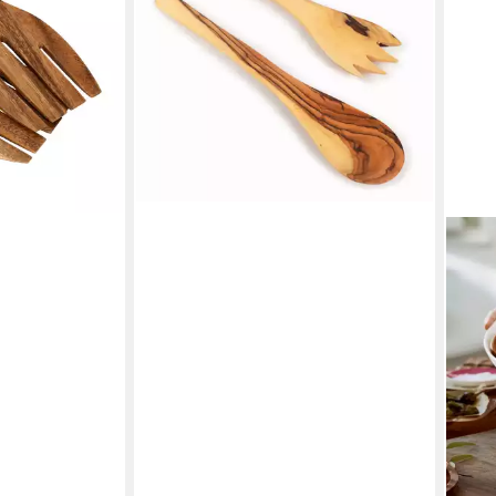
29,99 €
en bei dir
lieferbar - in 5-6 Werktagen bei dir