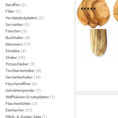
Naturprodukt, geschm
Karaffen
(19)
Filter
ab 11,38 €
UVP
13,95 €
Herdabdeckplatten
-18%
Servietten
lieferbar - in 3-4 Werktag
Flaschen
Buchhalter
Klammern
Einsätze
Shaker
Pizzaschieber
Tischkartenhalter
Serviettenhalter
Flaschenöffner
Getränkespender
Waffeleisen-Ersatzplatten
Flaschenkühler
Eierbecher
Milch- & Zucker-Sets