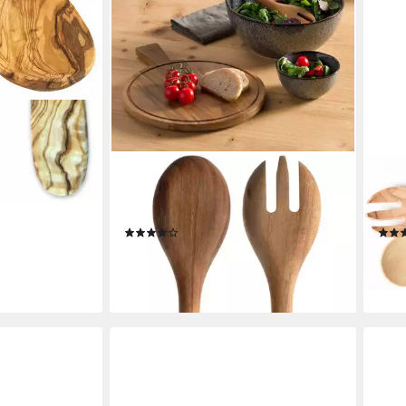
acksneutral
en bei dir
LEONARDO
BERA
Salatbesteck MATERA (Set, 2-tlg),
Sala
Akazienholz, 30 cm
Oliv
(1)
ab 20,45 €
29,9
UVP
24,95 €
liefe
-18%
lieferbar - in 4-5 Werktagen bei dir