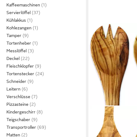
Kaffeemaschinen
Servierlöffel
Kühlakkus
Kohlezangen
Tamper
Tortenheber
Messlöffel
Deckel
Fleischklopfer
Tortenstecker
Schneider
Leitern
Verschlüsse
Pizzasteine
Kindergeschirr
OLIVENHOLZ-ERLEBEN
Salatbesteck Mittel au
Teigschaber
naturbelassenem Olive
Transportroller
tlg., Gabel, Löffel), L
Matten