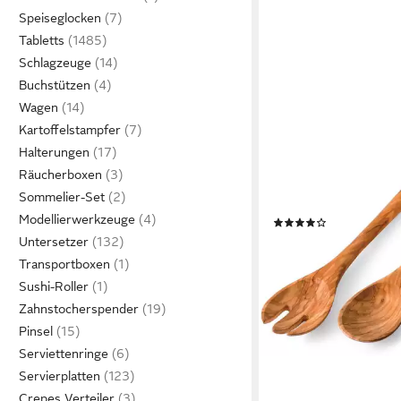
Speiseglocken
Tabletts
Schlagzeuge
Buchstützen
Wagen
Kartoffelstampfer
Halterungen
Räucherboxen
BERARD FRANCE 1892
Sommelier-Set
Salatbesteck Acero (Se
Modellierwerkzeuge
(4)
ab 49,94 €
Untersetzer
lieferbar - in 3-4 Werktag
Transportboxen
Sushi-Roller
Zahnstocherspender
Pinsel
Serviettenringe
Servierplatten
Crepes Verteiler