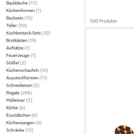
Backbleche
Küchenformen
Backsets
500 Produkte
Teller
Kochbesteck-Sets
Brotkästen
Aufsätze
Feuerzeuge
Stößel
Küchenschaufeln
Ausstechformen
Schneebesen
Regale
Mülleimer
Körbe
Essstäbchen
EL PUENTE
Küchenzangen
Salatbesteck Salatbes
Schränke
"Schachbrett", Hand