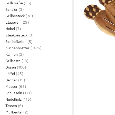
24,99 €
Grillspieße
lieferbar - in 5-6 Werktag
Schäler
Grillbesteck
Etageren
Hobel
Steakbesteck
Schöpfkellen
Küchenbretter
Kannen
Grillroste
Dosen
Löffel
Becher
Messer
Schüsseln
Nudelholz
Tassen
Müllbeutel