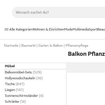
Alle Kategorien
Wohnen & Einrichten
Mode
Multimedia
Sport
Beau
Startseite
Baumarkt
Garten & Balkon
Pflanzenpflege
Balkon Pflanz
Möbel
Balkonmöbel-Sets
Hollywoodschaukeln
Tische
Liegen
Sonnenschirmständer
Schränke