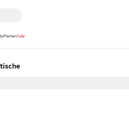
ty
Marken
Sale
tische