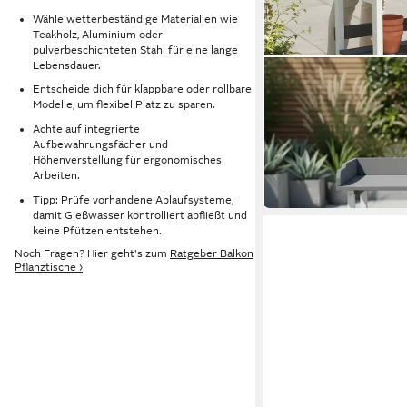
Wähle wetterbeständige Materialien wie
Teakholz, Aluminium oder
pulverbeschichteten Stahl für eine lange
Lebensdauer.
MELKO
Entscheide dich für klappbare oder rollbare
Pflanztisch Gartenarbe
Modelle, um flexibel Platz zu sparen.
Gärtnertisch
Achte auf integrierte
78 x 84 x 38 cm
B/H/T
Aufbewahrungsfächer und
51,80 €
UVP
79,90 €
Höhenverstellung für ergonomisches
-35%
Arbeiten.
in 2-3 Werktagen bei dir
Tipp: Prüfe vorhandene Ablaufsysteme,
damit Gießwasser kontrolliert abfließt und
keine Pfützen entstehen.
Noch Fragen? Hier geht's zum
Ratgeber Balkon
Pflanztische ›