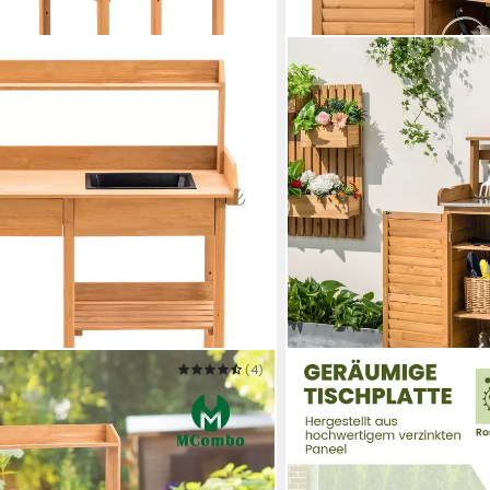
(4)
COSTWAY
lanztisch Gärtnertisch Blumentisch
Pflanztisch
87 x 120 x 45 cm
B/H/T
150,99 €
UVP
270,99 €
-44%
in 4-5 Werktagen bei dir