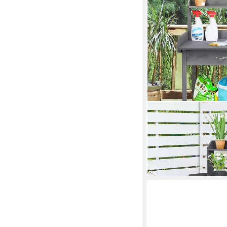
YAHEETECH
Pflanztisch mit Wasch
& Schublade
96,99 €
UVP
189,99 €
-49%
in 3-4 Werktagen bei dir