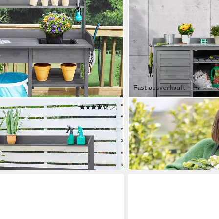
Fast ausverkauft
(2)
RELAXDAYS
becken & Verstellbaren Ablagefläche
Pflanztisch mit Unterschr
90 x 92 x 45 cm
B/H/T
149,99 €
UVP
199,99 €
-25%
in 2-3 Werktagen bei dir