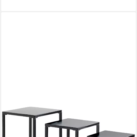
lieferbar in 2 Wochen
HAKU
Blumentisch Blumenpodest, Blumenständer, Pflanzsäule (Set, 3-
St., 3er Set), quadratisch - aus Metall Schwarz B/T/H 22/22/61,
26/26/66, 30/30/71 cm