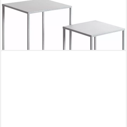
HAKU
Blumentisch Blumenpodest, Blumenständer, Pflanzsäule (Set, 3-
St., 3er Set), quadratisch - aus Metall Grau B/T/H 18/18/50,
23/23/60, 28/28/70 cm
ab 74,16 €
UVP
95,95 €
-23%
lieferbar - in 2-3 Werktagen bei dir