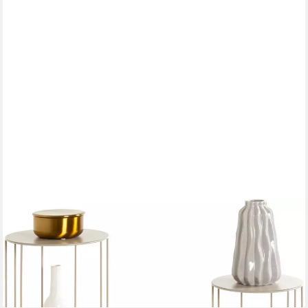
HAKU
Blumentisch Blumenpodest, Blumenständer, Pflanzsäule (Set, 3-
St., 3er Set), rund - aus Metall Grau - Ø/H 21/45 und 25/57 cm
ab 110,85 €
UVP
158,95 €
-30%
lieferbar - in 2-3 Werktagen bei dir