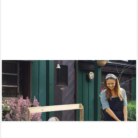
OUTSUNNY
Pflanztisch Arbeitstisch mit Schublade Schrank Massivholz 112 x
48 x 125 cm (Arbeitsplatte, 1-St., Gärtnertisch), für Garten,
Balkon, Naturholz
(3)
121,99 €
UVP
291,90 €
-58%
lieferbar - in 2-3 Werktagen bei dir