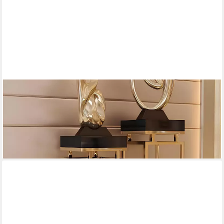
XLMOEBEL
Blumentisch Edelstahl Blumenständer Modell 8843, modernes
Design für Pflanzen (1-St., Blumenstand), Hergestellt in Europa
872,00 €
UVP
1.200,00 €
-27%
lieferbar in 12 Wochen