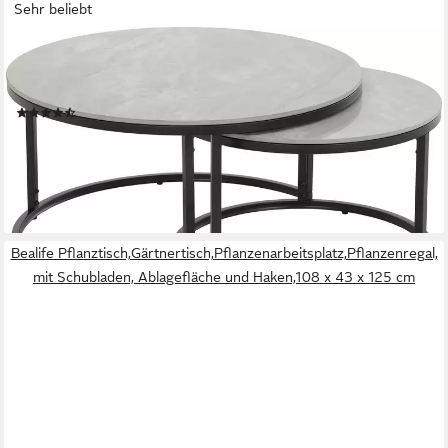
Sehr beliebt
HELA
Satztisch LUIS, Couchtisch rund (Set, 2-St), 2er Set, 12mm
Sinterstein; Marmoroptik, Boho Wohnzimmertisch
(129)
167,99 €
UVP
249,99 €
-33%
lieferbar - in 5-6 Werktagen bei dir
Bealife Pflanztisch,Gärtnertisch,Pflanzenarbeitsplatz,Pflanzenregal,
mit Schubladen, Ablagefläche und Haken,108 x 43 x 125 cm