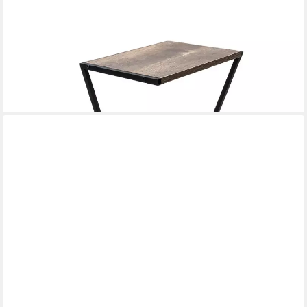
SPETEBO
Blumentisch Holz Pflanzenständer mit Metall Gestell (Anzahl, 1-
St., Stück), asymmetrisch geformter Blumentisch
15,95 €
lieferbar - in 3-4 Werktagen bei dir