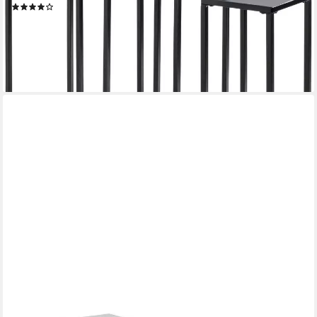
(5)
67,35 €
UVP
90,95 €
-26%
lieferbar - in 2-3 Werktagen bei dir