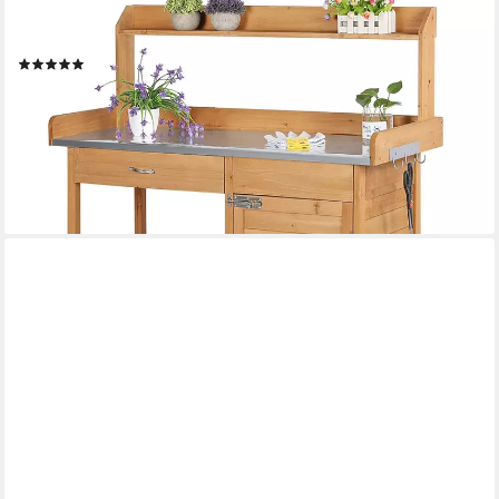
Pflanztisch Garten Pflanztisch mit Schubladen & Unterschrank,
Outdoor Gärtnertisch Holzpflanztisch mit verzinkt Arbeitsplatte
(8)
145,99 €
UVP
209,99 €
-30%
lieferbar - in 2-3 Werktagen bei dir