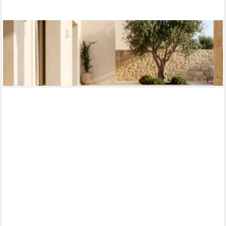
CASA.PRO
Satztisch, outdoor »Faeto« mit Glasplatte Metallgestell
Champagne
69,99 €
lieferbar - in 4-5 Werktagen bei dir