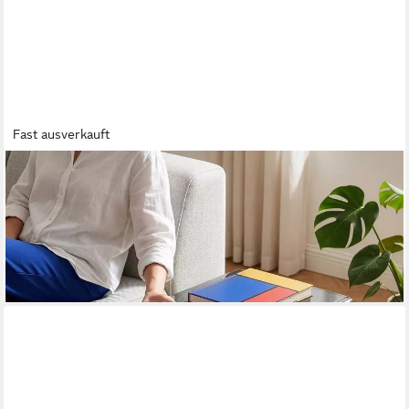
Fast ausverkauft
EN.CASA
Satztisch, »Kariengem« 2-tlg. Couchtisch-Set Glastischen Grau
111,99 €
139,99 €
-20%
lieferbar - in 4-5 Werktagen bei dir