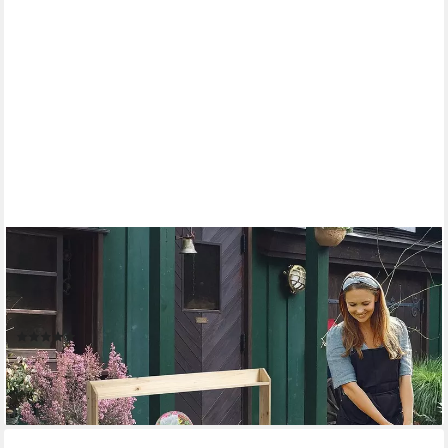
OUTSUNNY
Pflanztisch Arbeitstisch mit Schublade Schrank Massivholz 112 x
48 x 125 cm (Arbeitsplatte, 1-St., Gärtnertisch), für Garten,
Balkon, Naturholz
(3)
121,99 €
UVP
291,90 €
-58%
lieferbar - in 2-3 Werktagen bei dir