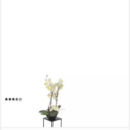
MOEBEL-DIREKT-ONLINE
Blumentisch Iris (In drei Farben lieferbar, In drei Höhen
lieferbar), aus Metall
(5)
ab 29,99 €
lieferbar - in 5-6 Werktagen bei dir