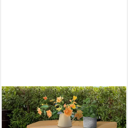
OUTSUNNY
Pflanztisch mit Ablagefläche, Holz (Gärtnertisch, 1-St.,
Blumentisch), für Garten, Braun
47,90 €
UVP
88,90 €
-46%
lieferbar - in 2-3 Werktagen bei dir