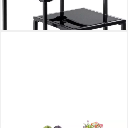
und 30/30/70 cm
ab 71,31 €
UVP
97,50 €
-27%
lieferbar - in 2-3 Werktagen bei dir
YAHEETECH