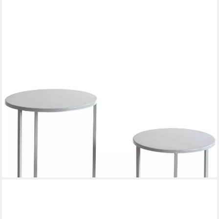
HAKU
Blumentisch Blumenpodest, Blumenständer, Pflanzsäule (Set, 3-
St., 3er Set), rund - aus Metall Grau - Ø/H 20/50 und 25/60 und
30/70 cm
ab 65,33 €
UVP
95,95 €
-32%
lieferbar - in 2-3 Werktagen bei dir