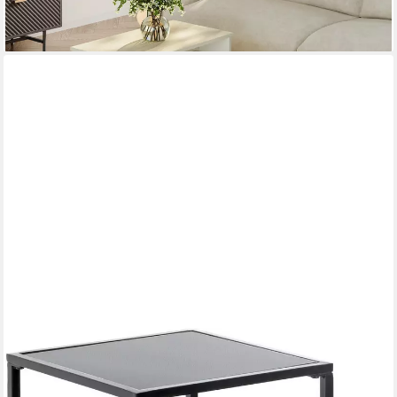
lieferbar - in 4-5 Werktagen bei dir
HAKU
Blumentisch Blumenpodest, Blumenständer, Pflanzsäule (Set, 2-
St., 2er Set), quadratisch - aus Metall Schwarz B/T/H 25/25/60