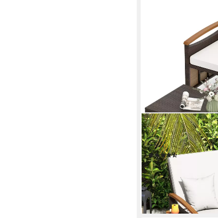
COSTWAY
Loungebett outdoor, R
verstellbarer Rückenl
(6)
339,99 €
UVP
599,99 €
-43%
lieferbar - in 3-4 Werktag
+3