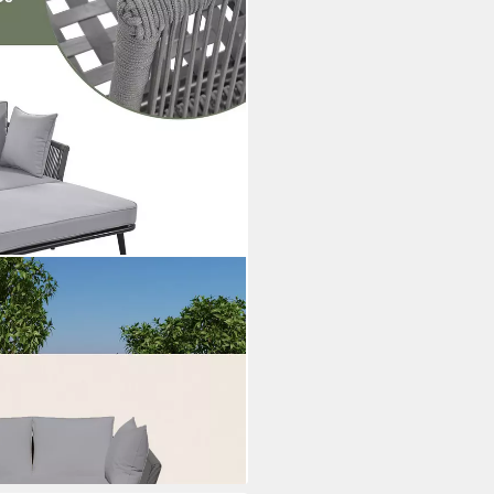
men und
nlounge,Gartenmöbel
i dir