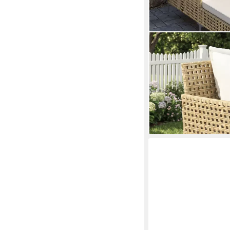
COSTWAY
Loungebett, Outdoor 
Kissen Gartenliege
339,99 €
UVP
427,99 €
-21%
lieferbar - in 4-5 Werktag