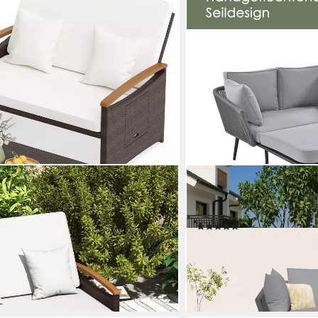
MERAX
attan, 2-Personen, Gartenliege mit
Loungebett, mit Stahlrah
ehne
Kissen,Gartenliege,Garte
(3)
339,99 €
UVP
699,99 €
-51%
en bei dir
lieferbar - in 4-5 Werktagen be