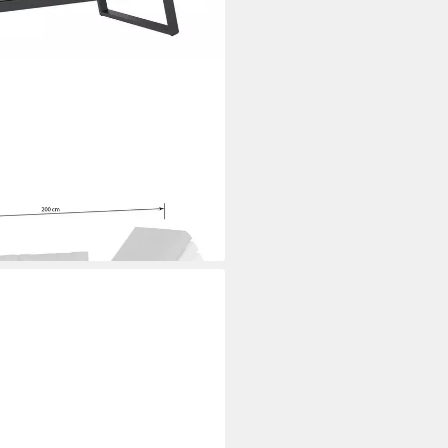
 Gartenloungesofa
t/Dunkelgrau, UV-beständig,
dig, Atmungsaktiv, Reißfest