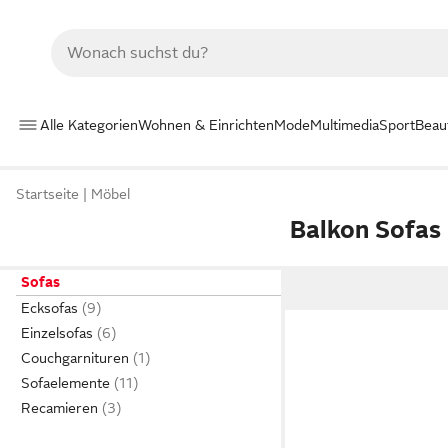
Alle Kategorien
Wohnen & Einrichten
Mode
Multimedia
Sport
Beau
Startseite
Möbel
Balkon Sofas
Sofas
Ecksofas
Einzelsofas
Couchgarnituren
Sofaelemente
Recamieren