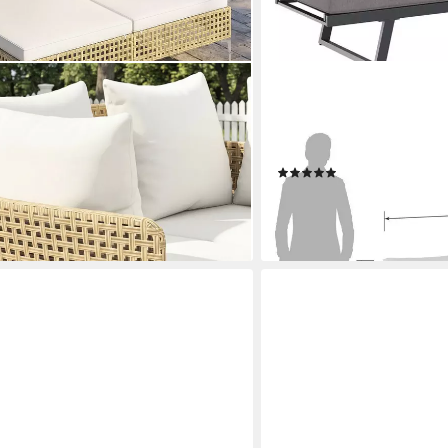
OUTLIV.
Sonnenliege 2 Personen Rattan mit
Gartensofa OUTLIV. Lucca
Aluminium/Olefin Anthrazi
Rostfrei, Witterungsbestän
(1)
449,90 €
UVP
799,00 €
en bei dir
-44%
lieferbar in 4 Wochen