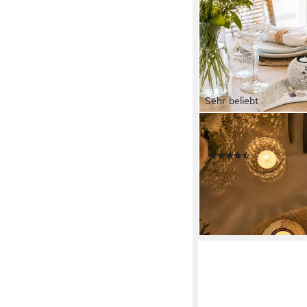
Sehr beliebt
RELAXDAYS
Teelichthalter Set San
(115)
17,99 €
UVP
39,99 €
-55%
lieferbar - in 2-3 Werktag