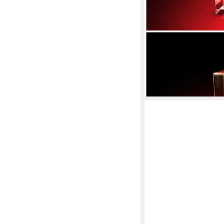
GLASFOTO.COM
Teelichthalter Advents
Kristallglas, 4er-Set
105,85 €
lieferbar - in 3-4 Werktag