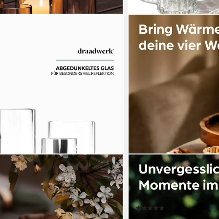
PRAKNU
chdeko Teelichtgläser Für Wohnung &
Teelichthalter Teelichthalt
htetes Metall & verdunkeltes Glas
Set Runde – 12er Set (12 St
für Heimdekoration & Hoch
(3)
13,99 €
UVP
21,52 €