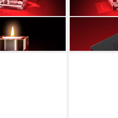
GLASFOTO.COM
-Teelichthalter, Weihnachten,
Teelichthalter Advents-Teel
Weihnachten, Kristallglas, 3
35,85 €
en bei dir
lieferbar - in 3-4 Werktagen be