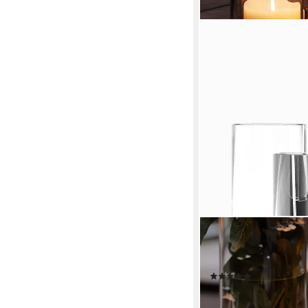
DRAADWERK®
Windlicht 4er Set Tis
Balkon, Pulverbeschic
(2)
ab 29,90 €
(7,48 €/ 1 Stk)