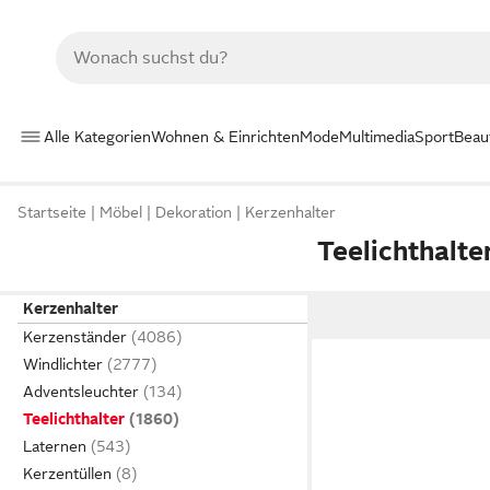
Alle Kategorien
Wohnen & Einrichten
Mode
Multimedia
Sport
Beau
Startseite
Möbel
Dekoration
Kerzenhalter
Teelichthalte
Kerzenhalter
Kerzenständer
Windlichter
Adventsleuchter
Teelichthalter
Laternen
Kerzentüllen