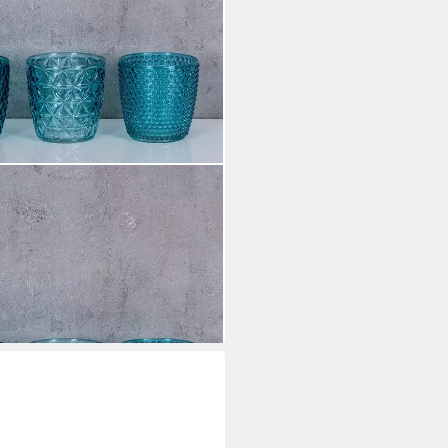
ndlicht H7,5cm Glas Türkis
Kerzen
i dir