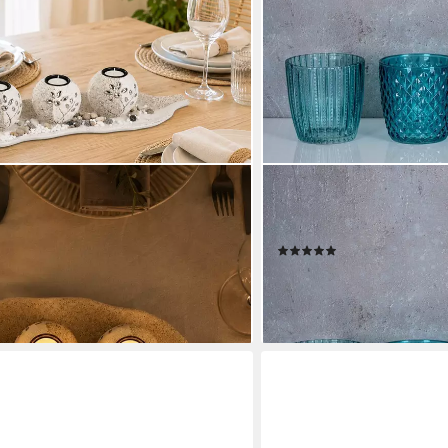
LEVANDEO®
d
Teelichthalter, 4er Set Wi
Teelichthalter Tischdeko 
(15)
12,99 €
lieferbar - in 2-3 Werktagen be
en bei dir
+12