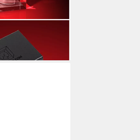
ichthalter (einzeln),
D-Motive (1), aus Kristallglas
i dir