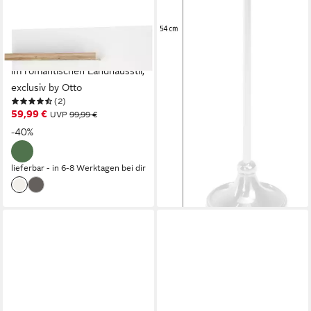
OTTO HOME
Wandregal WESTMINSTER,
im romantischen Landhausstil,
exclusiv by Otto
(2)
59,99 €
UVP
99,99 €
-40%
lieferbar - in 6-8 Werktagen bei dir