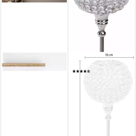
OTTO HOME
Kerzenständer Kristall
(3)
ab 69,90 €
UVP
79,90 €
-13%
lieferbar - in 4-5 Werktagen bei dir