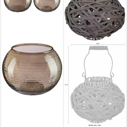
HOME AFFAIRE
Kerzenlaterne
10,99 €
UVP
18,99 €
-42%
lieferbar - in 5-6 Werktagen bei dir