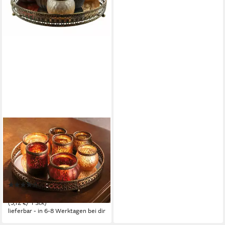
HOME-TRENDS24.DE
Teelichthalter mit Tablett
Deko Set Ornament Tablett
Windlicht Kerzenhalter
Teelichthalter Metall
(1)
40,99 €
(5,12 €/ 1 Stk)
lieferbar - in 6-8 Werktagen bei dir