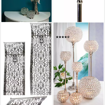
OTTO HOME
Kerzenständer Kristall
(18)
ab 34,49 €
UVP
55,90 €
-38%
lieferbar - in 5-6 Werktagen bei dir
Sehr beliebt
OTTO HOME