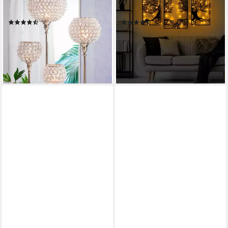
Teelichthalter Kristall (Set, 2
Wanddekoobjekt METAL
St)
BODY, 71 x 116 cm L3763
(136)
(2)
69,90 €
144,00 €
UVP
99,90 €
216,00 €
-30%
-33%
lieferbar - in 4-5 Werktagen bei dir
lieferbar - in 6-8 Werktagen bei dir