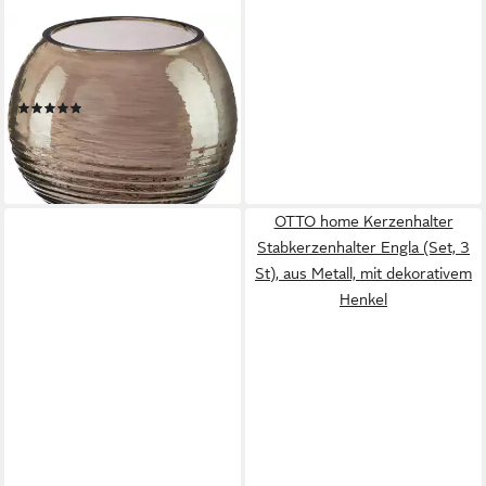
CREATIV HOME
Teelichthalter Teelichthalter
(4 St), im eleganten Design
(1)
16,49 €
UVP
24,99 €
-34%
lieferbar - in 5-6 Werktagen bei dir
OTTO home Kerzenhalter
Stabkerzenhalter Engla (Set, 3
St), aus Metall, mit dekorativem
Henkel