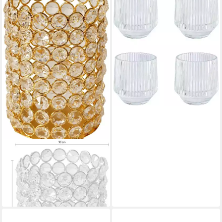
Teelichthalter Corra, mit
hübscher Reliefstruktur (4
St), Weihnachtsdeko
16,49 €
UVP
24,99 €
-34%
lieferbar - in 5-6 Werktagen bei dir
OTTO HOME
Teelichthalter Lucy
34,90 €
UVP
49,90 €
-30%
lieferbar - in 4-5 Werktagen bei dir