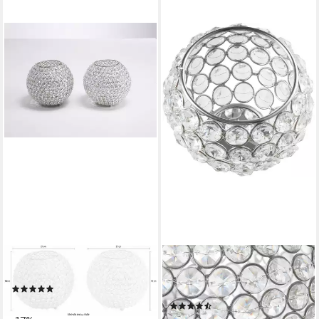
HOME AFFAIRE
OTTO HOME
Windlicht Kristall (Set, 2 St)
Teelichthalter Kristall (Set, 2
(3)
St)
99,90 €
UVP
119,90 €
(135)
31,90 €