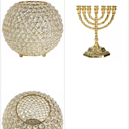
NKLAUS
Kerzenhalter Menora
Leuchter aus Messing Massiv
Vergoldet Höhe 13cm
Kerzenhalter Ha
ab 43,99 €
lieferbar - in 3-4 Werktagen bei dir