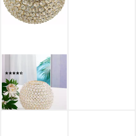
OTTO HOME
Windlicht Kristall
(50)
43,00 €
UVP
79,90 €
-46%
lieferbar - in 4-5 Werktagen bei dir