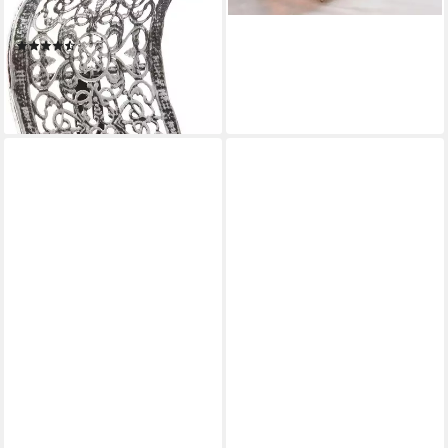
Wandkerzenhalter Nandi (Set,
2 St)
(31)
16,99 €
UVP
43,90 €
-61%
lieferbar - in 3-4 Werktagen bei dir