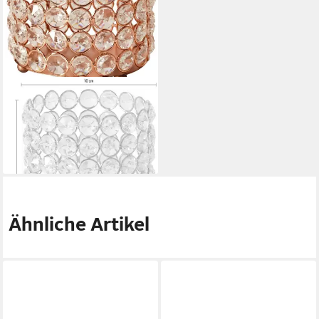
HOME AFFAIRE
Teelichthalter Lucy
ab 27,35 €
UVP
44,90 €
-39%
lieferbar - in 5-6 Werktagen bei dir
Ähnliche Artikel