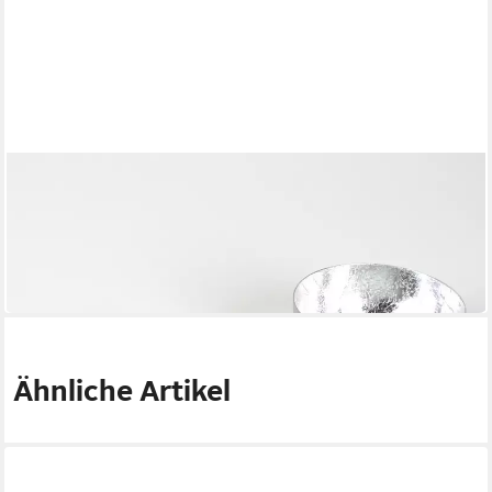
CASA MORO
Teelichthalter Metall Kerzenhalter Silber 3er Set Muttertag
Tisch Deko
19,90 €
UVP
39,90 €
-50%
in 3-4 Werktagen bei dir
Ähnliche Artikel