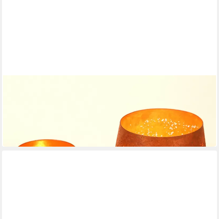
CASA MORO
Teelichthalter Windlicht 2er Set Rost-Rot rustikal Metall
Kerzenhalter
19,90 €
UVP
29,90 €
-33%
in 3-4 Werktagen bei dir