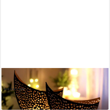
LB H&F LILIENBURG
Teelichthalter 2er SET Kerzenhalter Kerzenständer Tischdeko
Teelichtschale Kerzenset
(24)
16,95 €
UVP
19,95 €
-15%
in 3-4 Werktagen bei dir