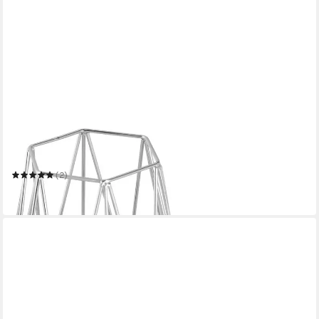
ECHTWERK
Teelichthalter Vintage Mix, Weihnachtsdeko
(2)
23,99 €
in 2-3 Werktagen bei dir