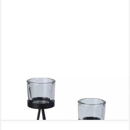
KOOPMAN
Kerzenhalter Teelichthalter Metall 2 er Set Schwarz 23/28 cm
hoch Glas Ø10CM
9,95 €
UVP
24,95 €
-60%
in 5-6 Werktagen bei dir