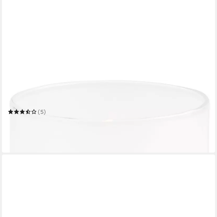
APS
Teelichthalter Element
(5)
14,59 €
UVP
24,99 €
-42%
in 3-4 Werktagen bei dir