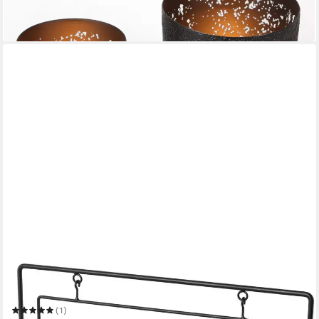
-33%
in 3-4 Werktagen bei dir
CREATIV DECO
Teelichthalter Weihnachtsdeko
(1)