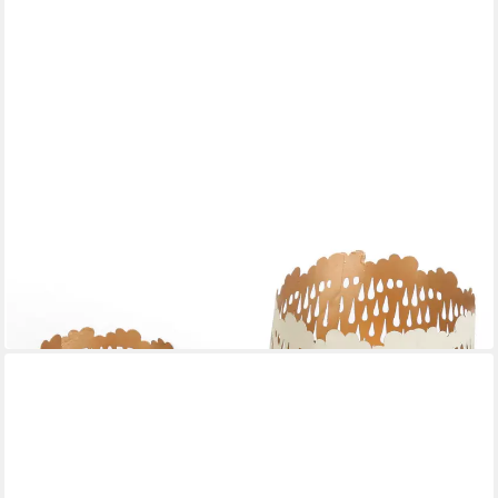
CASA MORO
Teelichthalter Windlicht Muttertag 2er Set Creme Weiß Metall
Kerzenhalter
19,90 €
UVP
39,90 €
-50%
in 3-4 Werktagen bei dir