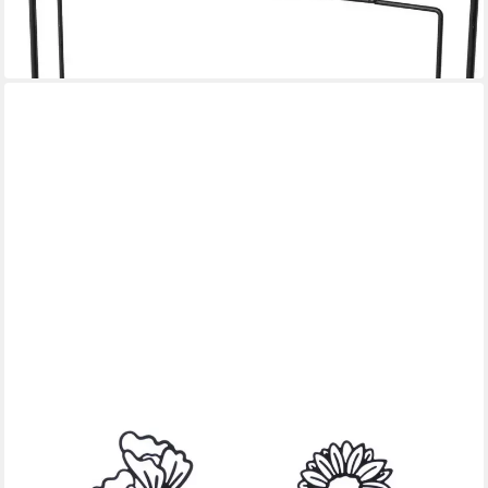
14,99 €
UVP
19,99 €
-25%
in 5-6 Werktagen bei dir
HOME-TRENDS24.DE
Teelichthalter Blumen Vase Metall Teelichthalter Kerzenhalter
Windlichter Glas