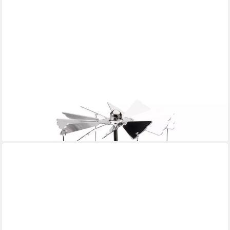
PUCKATOR
Teelichthalter Eule Totenkopf
ab 15,90 €
in 2-3 Werktagen bei dir