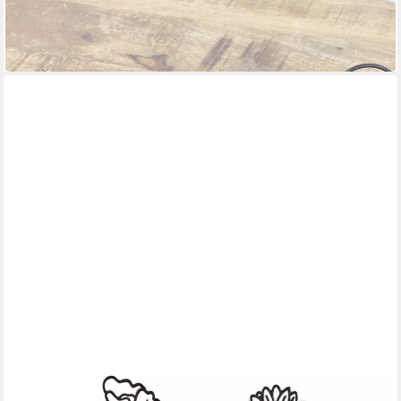
10,90 €
UVP
19,90 €
-45%
in 2-3 Werktagen bei dir
DEKOLEIDENSCHAFT
Teelichthalter "Metallblumen" matt schwarz, 27 cm hoch,