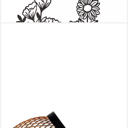
Kerzengläser, Kerzenständer
22,95 €
(22,95 €/ 1 Paar)
in 4-5 Werktagen bei dir
MARRAKESCH ORIENT & MEDITERRAN INTERIOR
Teelichthalter 2er Set Skandinavischer Teelichthalter Sanim