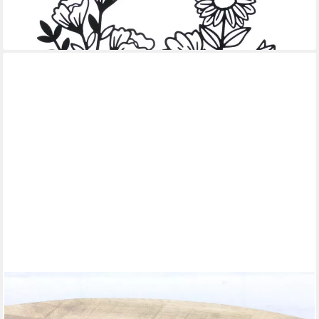
15,90 €
(7,95 €/ 1 Stk)
in 6-7 Werktagen bei dir
MACOSA HOME
Kerzenhalter modernes Design Kerzenständer Tisch-
Dekoration Kerzen Halter Teelicht