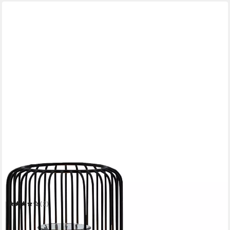
MARRAKESCH ORIENT & MEDITERRAN INTERIOR
Teelichthalter 2er Set Skandinavisches Windlicht Cibolo aus
Metall in Schwarz 14 cm
(2)
15,04 €
UVP
21,00 €
-28%