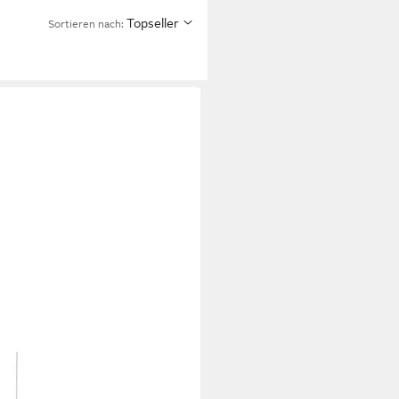
Topseller
Sortieren nach:
ter MARUF - silberfarben -