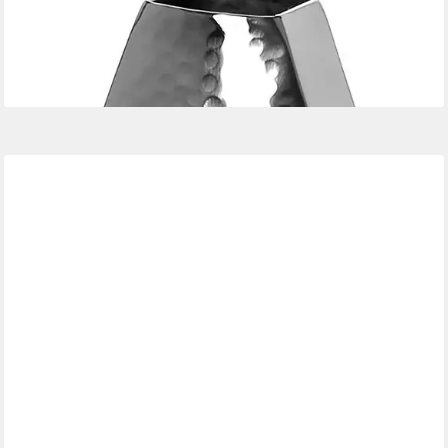
Dekovase ALETTA (1 St), Vase aus Edelstahl, mit gehämmerter
Oberfläche
44,95 €
lieferbar - in 3-4 Werktagen bei dir