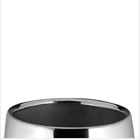
FINK
Dekovase AFRICA (1 St), Tischvase aus Metall, vernickelt
ab 71,17 €
UVP
99,95 €
-29%
lieferbar - in 3-4 Werktagen bei dir