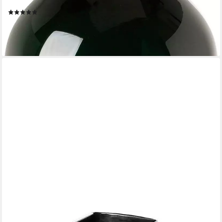
Höhe ca. 18 cm
(1)
49,95 €
UVP
59,95 €
-17%
lieferbar - in 3-4 Werktagen bei dir
FINK