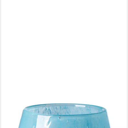
FINK
Tischvase MARLY (1 St), wasserdicht, durchgefärbt,
mundgeblasen
31,49 €
UVP
39,95 €
-21%
lieferbar - in 3-4 Werktagen bei dir