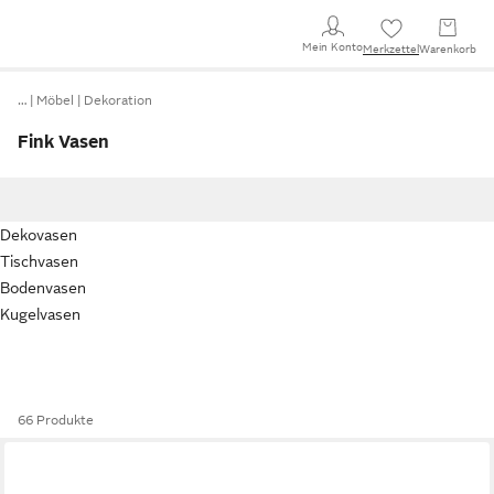
Mein Konto
Merkzettel
Warenkorb
…
Möbel
Dekoration
Fink Vasen
Dekovasen
Tischvasen
Bodenvasen
Kugelvasen
66 Produkte