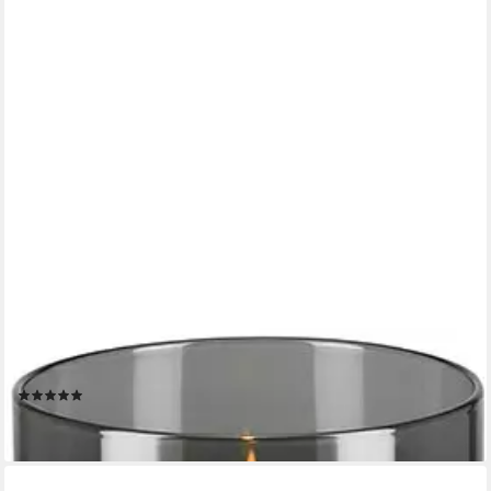
FINK
Tischvase VIANA (1 St), aus Glas, auch als Windlicht verwendbar
(1)
ab 49,95 €
lieferbar - in 3-4 Werktagen bei dir