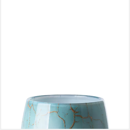
FINK
Tischvase COSMIC
ab 49,99 €
UVP
69,95 €
-29%
lieferbar - in 3-4 Werktagen bei dir