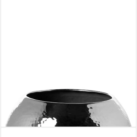
FINK
Dekovase MALANA (1 St), gehämmert, Handarbeit,
Unikatcharakter, vernickelt, wasserdicht
ab 125,00 €
lieferbar - in 3-4 Werktagen bei dir