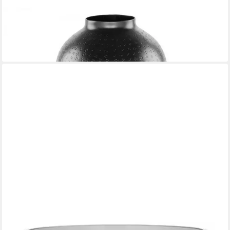
FINK
Dekovase Vase Omnia Schwarz (47,5cm)
37,95 €
lieferbar - in 3-4 Werktagen bei dir