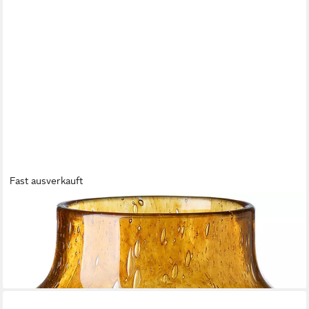
Fast ausverkauft
FINK
Dekovase SOLEA (1 St)
49,95 €
lieferbar - in 3-4 Werktagen bei dir