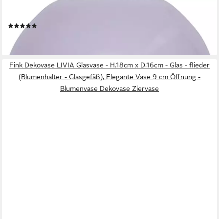
FINK
Tischvase Livia (1 St), mundgeblasen
(1)
47,95 €
lieferbar - in 4-5 Werktagen bei dir
Fink Dekovase LIVIA Glasvase - H.18cm x D.16cm - Glas - flieder
(Blumenhalter - Glasgefäß), Elegante Vase 9 cm Öffnung -
Blumenvase Dekovase Ziervase