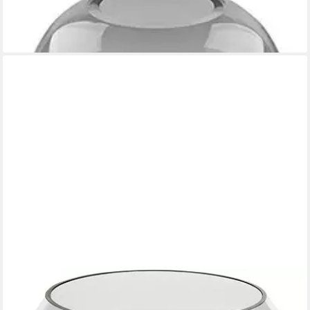
Dekovase BRASIL (1 St), aus Glas
ab 69,95 €
lieferbar - in 3-4 Werktagen bei dir
FINK
Tischvase ORELIA (1 St), aus Glas, auch als Windlicht