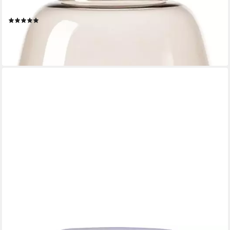
Tischvase Sunday (1 St), mundgeblasen
(3)
ab 24,95 €
UVP
39,95 €
-38%
lieferbar - in 2-3 Werktagen bei dir