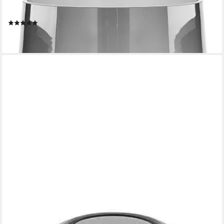
FINK
Dekovase LINEA (1 St), aus durchgefärbtem Opalglas
(9)
ab 79,95 €
lieferbar - in 3-4 Werktagen bei dir
FINK