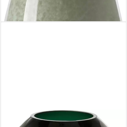
ab 24,95 €
lieferbar - in 3-4 Werktagen bei dir
FINK
Tischvase LIVIA (1 St), aus durchgefärbt Glas, mundgeblasen,