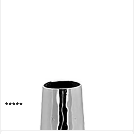
FINK
Dekovase CUBA, mit feiner Hammerschlagstruktur (1 St),
Rosenvase, Tischvase aus Edelstahl, silberfarben
(4)
ab 24,66 €
UVP
29,95 €
-18%
lieferbar - in 3-4 Werktagen bei dir