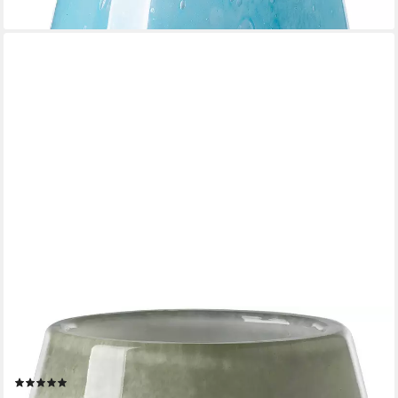
FINK
Tischvase MARLY (1 St), Dekovase, Blumenvase, Windlicht, Vase
aus Glas
(1)