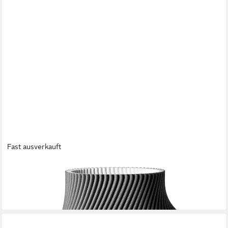
Fast ausverkauft
FINK
Tischvase GIRA
122,55 €
lieferbar - in 3-4 Werktagen bei dir