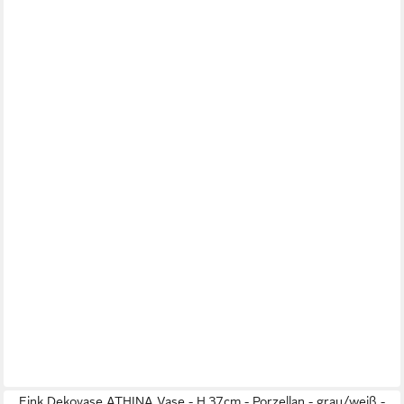
Fink Dekovase ATHINA Vase - H.37cm - Porzellan - grau/weiß -