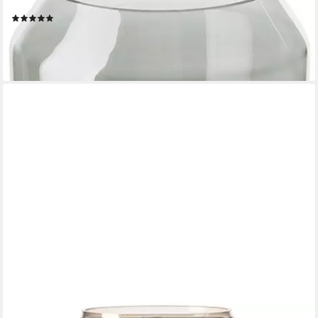
verwendbar
(1)
58,90 €
UVP
79,95 €
-26%
lieferbar - in 3-4 Werktagen bei dir
FINK