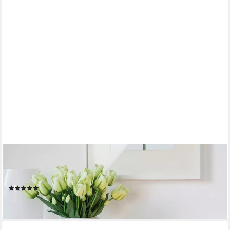
FINK
Kugelvase MOON, aus durchgefärbtem Opalglas (1 St),
Vasenöffnung Ø ca. 12 cm
(9)
ab 34,95 €
lieferbar - in 3-4 Werktagen bei dir