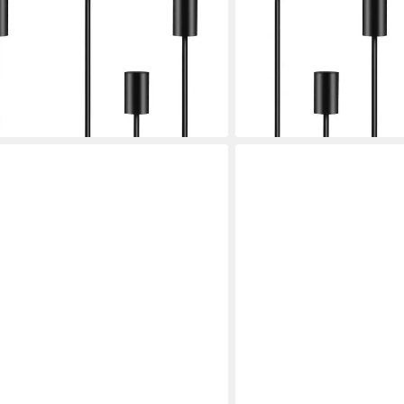
 (Set, 6 St., 6x Kerzenständer),
Kerzenständer, Metall, (Set
 33/28/23cm
Metall Kerzenhalter, 33/
19,99 €
UVP
38,99 €
-49%
en bei dir
lieferbar - in 2-3 Werktagen be