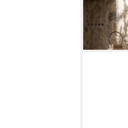
HOME-TRENDS24.DE
Kerzenlaterne Latern
Windlicht Holz Natur 
(1)
34,90 €
39,90 €
-13%
lieferbar - in 4-5 Werktag