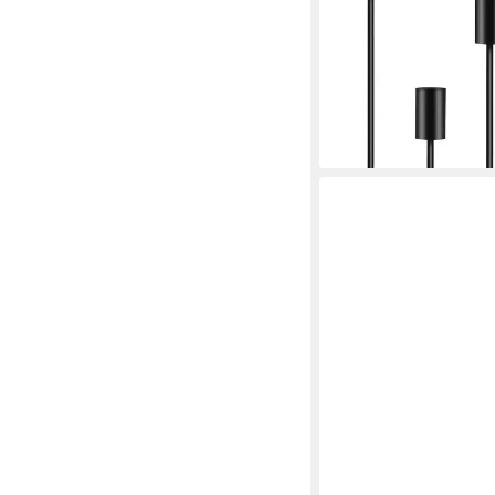
Kerzenständer, Metall,
Metall Kerzenhalter,
19,99 €
UVP
39,99 €
-50%
lieferbar - in 3-4 Werktag