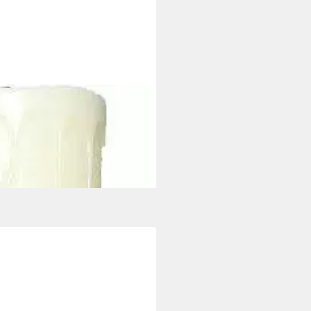
raun
i dir