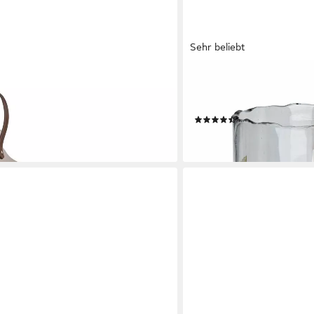
Sehr beliebt
MIRABEAU
 Laterne 40 / 60 cm hoch, Holz
Windlicht Windlicht Verman
nder, Kerzenhalter, Wohnzimmer Deko
Set)
(28)
54,95 €
en bei dir
lieferbar - in 4-5 Werktagen be