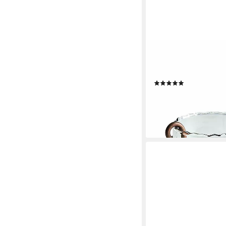
MIRABEAU
Windlicht Windlicht 2
Set, 2er Set)
(5)
34,95 €
lieferbar - in 4-5 Werktag