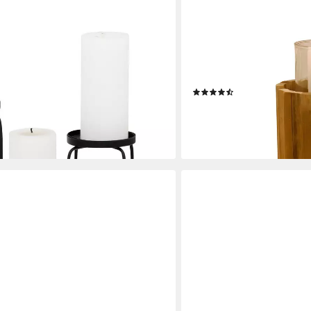
DEKOLEIDENSCHAFT
(1 St), aus Metall, für
Bodenwindlicht Windlichtsä
a. 65 cm, variabel stellbar
Holz, Kerzensäule, Holzsä
Kerzenglas, Kerzenhalter
(18)
25,95 €
lieferbar - in 3-4 Werktagen be
en bei dir