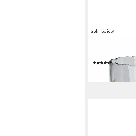
Sehr beliebt
MIRABEAU
Windlicht Windlicht Ve
Set)
(28)
54,95 €
lieferbar - in 4-5 Werktag