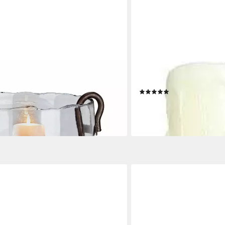
AMBIENTE HAUS
rmand klar/antikbraun (kein Set, kein
Kerzenhalter, Landhaus, b
(2)
24,99 €
UVP
41,40 €
-40%
en bei dir
lieferbar - in 4-5 Werktagen be