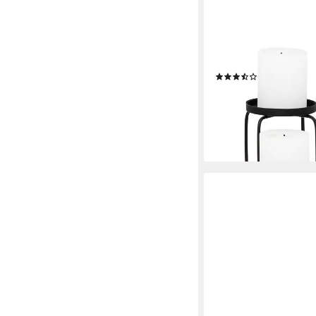
OTTO HOME
Kerzenständer Mareesa 
Stumpenkerzen, Höhe c
(137)
52,99 €
UVP
109,90 €
-52%
lieferbar - in 4-5 Werktag