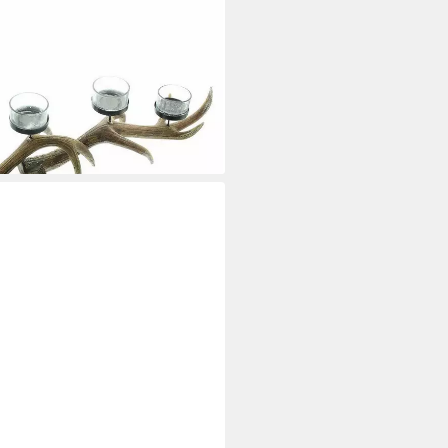
 Geweih Teelichthalter
elbraun
i dir