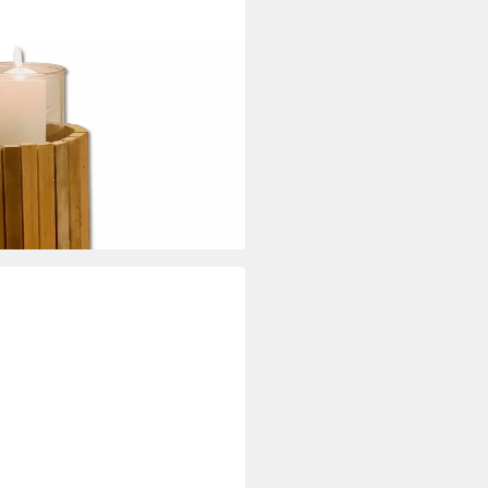
ule "Rustikal" aus recyceltem
ule, Dekosäule 49 cm hoch mit
i dir