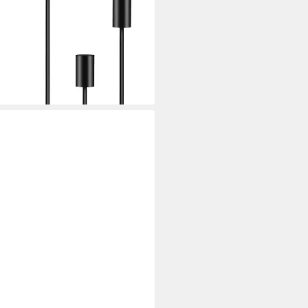
, 6 St., 6x Kerzenständer),
28/23cm
i dir