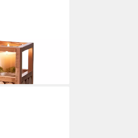
en", Windlichtsäule, Holz
8 cm (1 St), hoch,
Windlicht, Kerzensäule,
i dir