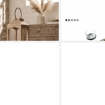
HOME-TRENDS24.DE
e Kerzenhalter Kerzenständer
Kerzenhalter Kerzenhalter
Braun 2er Set (2 St)
Kerzenhalter Hirsch Dunk
(2)
27,99 €
lieferbar - in 6-7 Werktagen be
en bei dir