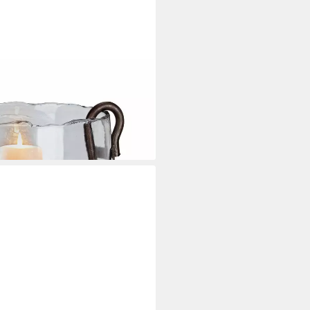
d klar/antikbraun (kein Set, kein
i dir