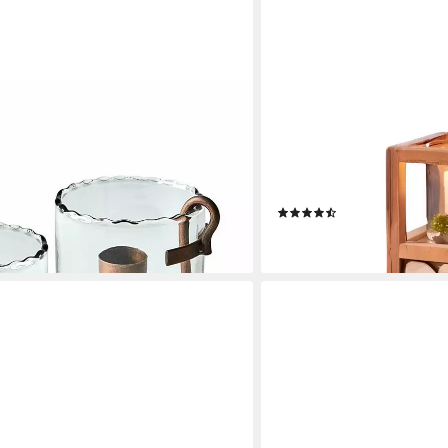
DEKOLEIDENSCHAFT
er Set Lynn klar/antikschwarz (2er
Bodenwindlicht "Holzscheib
Dekosäule mit Windlicht, 5
Kerzenständer, Holzsäule, 
Bodenlaterne
en bei dir
(4)
42,95 €
lieferbar - in 3-4 Werktagen be