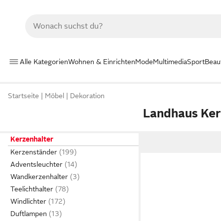
Alle Kategorien
Wohnen & Einrichten
Mode
Multimedia
Sport
Beau
Startseite
Möbel
Dekoration
Landhaus Ker
Kerzenhalter
Kerzenständer
Adventsleuchter
Wandkerzenhalter
Teelichthalter
Windlichter
Duftlampen