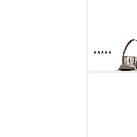
DEKOLEIDENSCHAFT
Kerzenlaterne "Wood"
Windlicht, Kerzenstä
(18)
ab 30,95 €
lieferbar - in 3-4 Werktag