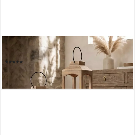
HOME-TRENDS24.DE
Kerzenlaterne Laterne Kerzenhalter Kerzenständer Windlicht
Holz Natur Braun 2er Set (2 St)
(1)
34,90 €
39,90 €
-13%
lieferbar - in 4-5 Werktagen bei dir