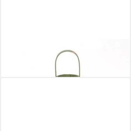
INNA-GLAS
Windlicht Windlichthalter CHARITHRA mit Henkel, Glaseinsatz,
grün, 15cm, Ø15,5cm
13,90 €
lieferbar - in 3-4 Werktagen bei dir