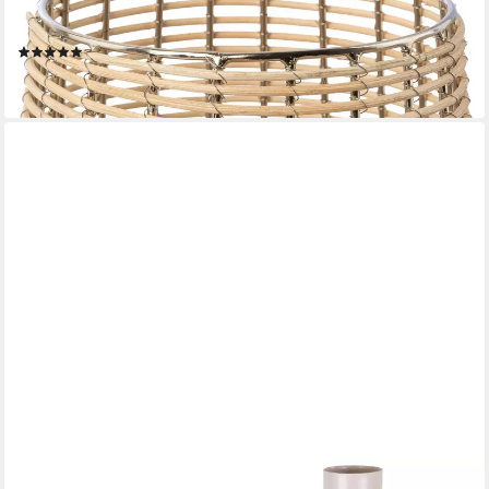
Windlicht Kerzenhalter Vallenay (1 St), aus Naturweide und
Metall
(3)
24,99 €
lieferbar - in 5-6 Werktagen bei dir
MATCHES21 HOME & HOBBY