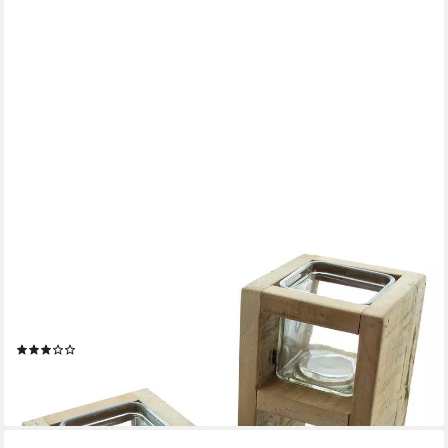
DEKOLEIDENSCHAFT
Bodenwindlicht "Wood" Windlicht Säule aus recyceltem Holz,
Kerzenhalter, 30 + 40 cm (2 St., im Set), Kerzenständer rustikal
- Jedes Stück ein Unikat - Dekosäule, Holzsäule
(40)
25,95 €
(25,95 €/ 1 Paar)
lieferbar - in 3-4 Werktagen bei dir