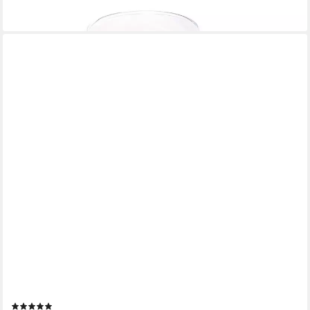
35,90 €
lieferbar - in 2-3 Werktagen bei dir
SPETEBO
Kerzentablett XXL Holz Dekotablett - 95 x 18 cm (Set, 1 St., 1
Tablett)
(1)