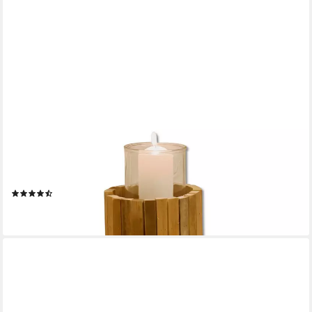
DEKOLEIDENSCHAFT
Bodenwindlicht Windlichtsäule "Rustikal" aus recyceltem Holz,
Kerzensäule, Holzsäule, Dekosäule 49 cm hoch mit Kerzenglas,
Kerzenhalter
(18)
25,95 €
lieferbar - in 3-4 Werktagen bei dir