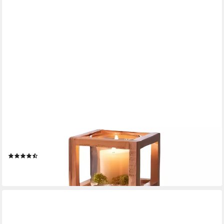
DEKOLEIDENSCHAFT
Bodenwindlicht "Holzscheiben", Windlichtsäule, Holz Dekosäule
mit Windlicht, 58 cm (1 St), hoch, Kerzenständer, Holzsäule,
Windlicht, Kerzensäule, Bodenlaterne
(4)
42,95 €
lieferbar - in 3-4 Werktagen bei dir