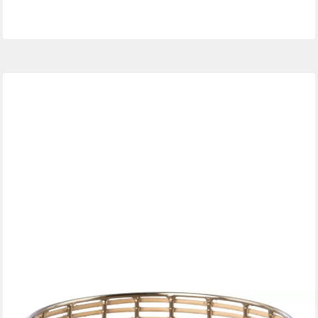
17,95 €
lieferbar - in 3-4 Werktagen bei dir
OTTO HOME