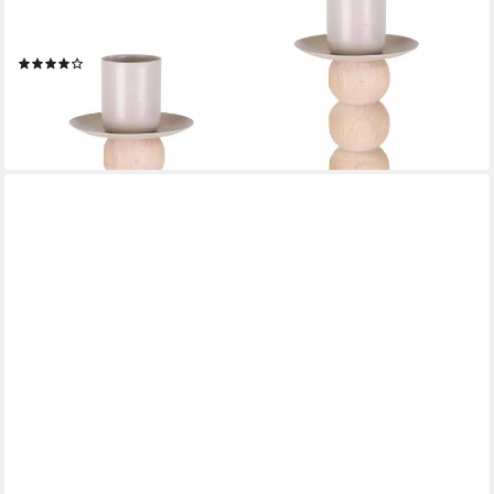
Kerzenhalter Stabkerzenhalter 2er Set Holz-Metall Natur-Beige
Ø 8 x 14 cm (2 St), Moderne Kerzenhalter für Tischdeko
(1)
ab 14,99 €
lieferbar - in 2-3 Werktagen bei dir