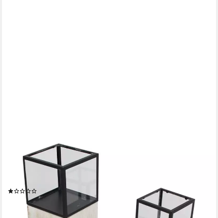
DEKOLEIDENSCHAFT
Bodenwindlicht Windlichtsäule "Modern Shabby" aus Holz, Metall
& Glas 60 + 78 cm hoch (2 St., im Set), Kerzenhalter, Dekosäule
für Wohnzimmer, Holzsäule mit Kerzenglas
(1)
81,95 €
(81,95 €/ 1 Paar)
lieferbar - in 3-4 Werktagen bei dir