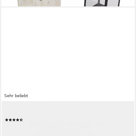
Sehr beliebt
RELAXDAYS
Teelichthalter Set Sand
(115)
17,99 €
UVP
39,99 €
-55%