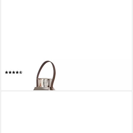
DEKOLEIDENSCHAFT
Kerzenlaterne "Wood" Laterne 40 / 60 cm hoch, Holz Windlicht,
Kerzenständer, Kerzenhalter, Wohnzimmer Deko
(18)
ab 30,95 €
lieferbar - in 3-4 Werktagen bei dir