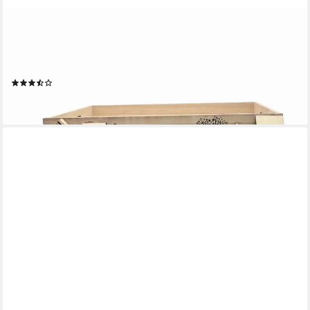
UNUS HOME
Kerzentablett Holztabletts white-washed (2er Set
unterschiedliche Größen), Holztablett Deko Kerzentablett
Dekoration Tischdeko Dekoration
(3)
19,95 €
lieferbar - in 2-3 Werktagen bei dir