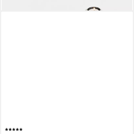
lieferbar - in 2-3 Werktagen bei dir
CREEDWOOD
Windlicht Wurzelholz Windlicht "NURIA", mit Glaseinsatz, Vase,
Kerzenhalter
(2)