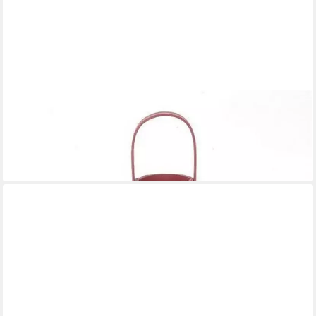
INNA-GLAS
Windlicht CHARITHRA mit Henkel, Glaseinsatz, Beere, 15cm,
Ø15,5cm
10,90 €
lieferbar - in 3-4 Werktagen bei dir