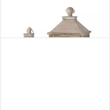
BOLTZE GRUPPE GMBH
Kerzenlaterne Holzlaterne KAROL, groß, 2er-Set (Laterne)
104,99 €
UVP
134,99 €
-22%
lieferbar - in 3-4 Werktagen bei dir