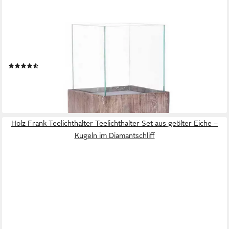
VIVANNO
Bodenwindlicht Holz CANDELA Rechteckig - Umbraantik
Maserung (1 St), 27x27x100 cm
(6)
114,90 €
lieferbar - in 3-4 Werktagen bei dir
Holz Frank Teelichthalter Teelichthalter Set aus geölter Eiche –
Kugeln im Diamantschliff