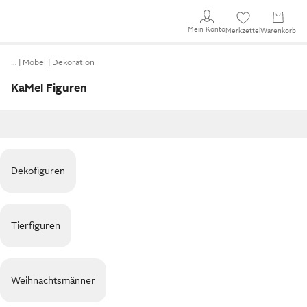
Mein Konto
Merkzettel
Warenkorb
…
Möbel
Dekoration
KaMel Figuren
Dekofiguren
Tierfiguren
Weihnachtsmänner