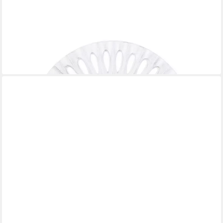
TREND LINE
Dekofigur TrendLine Dekoaufsteller Holz Mandala 38 x 30 cm
6,64 €
lieferbar - in 3-4 Werktagen bei dir