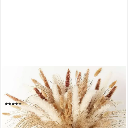
IBETTERTEC
Trockenblume Pampasgras Trockenblumen Deko,75 Stück
Pampasgras Getrocknet Braun,Weiß Pampasgras Flauschige
Wedel, Lagurus und Schilfgräser, Trockenblumen Strauß für
Hochzeit Wohnzimmer Vasen Boho Dekor
(36)
15,99 €
UVP
39,99 €
-60%
lieferbar - in 3-4 Werktagen bei dir