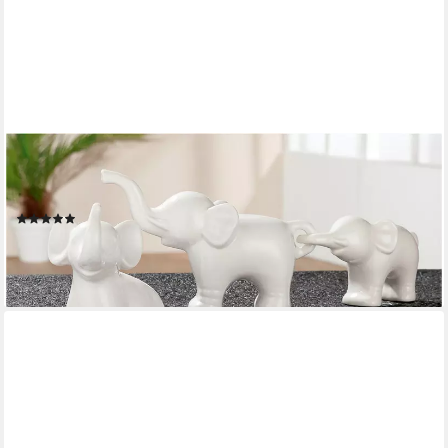
GILDE
Tierfigur Elefanten-Trio (1 St), 3-teiliges Set aus glasiertem
Porzellan
(2)
32,44 €
UVP
44,95 €
-28%
lieferbar - in 2-3 Werktagen bei dir