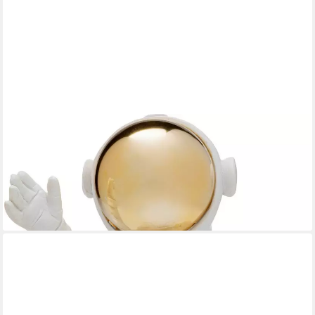
KARE DESIGN
Dekofigur Welcome Astronaut, verschiedene Farben
39,98 €
UVP
49,95 €
-20%
lieferbar - in 2-3 Werktagen bei dir