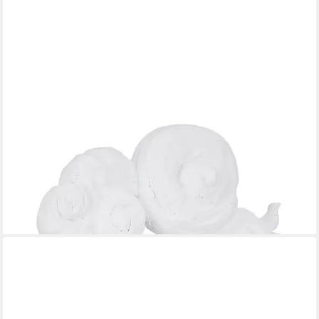
CASABLANCA BY GILDE
Dekofigur Figur Paar; Baum Tree of love weiß H. 39,5 cm (1 St),
Metallische Optik in Weiß, mit Spruchkarte
ab 60,21 €
UVP
84,95 €
-29%
lieferbar - in 2-3 Werktagen bei dir