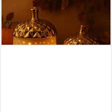
Beleuchtung - Deko Herbst, Winter (Warmweiß oder
Farbwechsel wählbar, Loch- und Sternaustanzungen), inklusive
praktischer 6-Stunden Timerfunktion
(3)
33,33 €
UVP
49,99 €
-33%
lieferbar - in 2-3 Werktagen bei dir