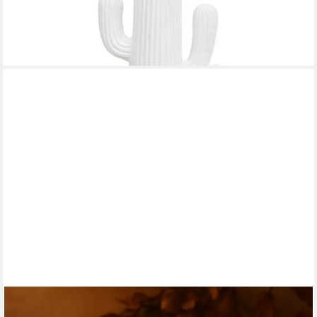
(Deko-Objekt, Deko-Objekt)
35,99 €
UVP
46,99 €
-23%
lieferbar - in 3-4 Werktagen bei dir
ONLINE-FUCHS
LED-Dekofigur 2 Eicheln, Nüsse aus Keramik mit LED-