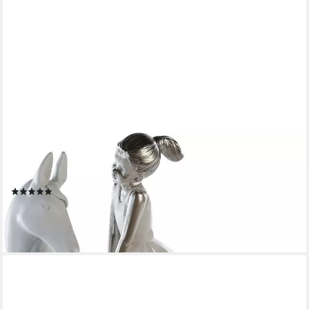
CASABLANCA BY GILDE
Dekofigur Skulptur Girl on Horse (1 St), Spruchkarte, Pferde
Dekoration
(2)
ab 60,49 €
UVP
87,95 €
-31%
lieferbar - in 2-3 Werktagen bei dir