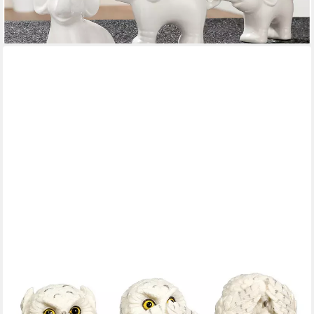
-28%
lieferbar - in 2-3 Werktagen bei dir
FIGUREN SHOP GMBH
Tierfigur Figur - Drei weise Schnee-Eulen - nichts böses sehen,
sprechen, hören