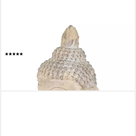
ECD GERMANY
Dekofigur Deko Buddha Kopf Statue für Yoga, Feng-Shui, Haus,
Wohnung & Garten, Beige-Grau aus Kunststein, Gartenfigur
Skulptur Dekoration Innen/Außen
(2)
ab 38,99 €
UVP
48,74 €
-20%
lieferbar - in 2-3 Werktagen bei dir