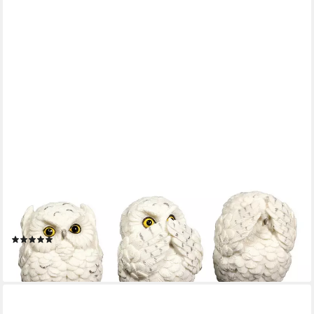
FIGUREN SHOP GMBH
Tierfigur Figur - Drei weise Schnee-Eulen - nichts böses sehen,
sprechen, hören
(13)
18,99 €
lieferbar - in 2-3 Werktagen bei dir