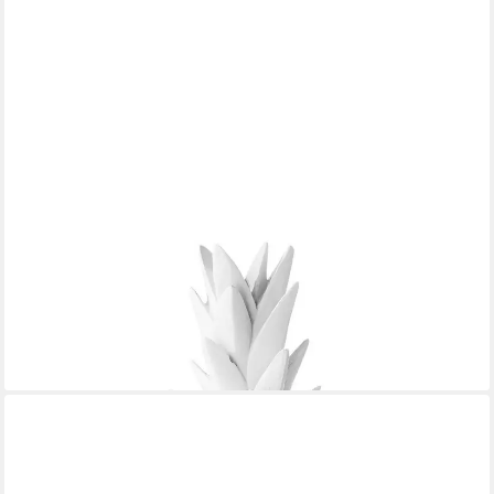
SHELFMADE
Dekofigur Deko Ananas Wohnzimmer Tischdeko aus Kunstharz -
Ananas aus Polyresin
22,95 €
lieferbar - in 3-4 Werktagen bei dir