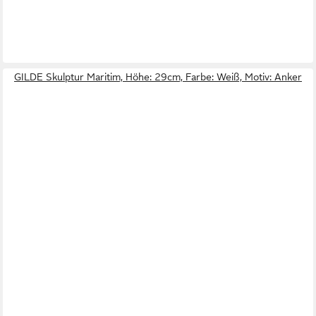
GILDE Skulptur Maritim, Höhe: 29cm, Farbe: Weiß, Motiv: Anker