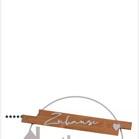
UNUS HOME
Dekofigur Aufsteller Deko-Schild "Zuhause",Bambus und Metall
(weiß), Aufsteller Zuhause aus Metall und Bambus-Holz
Wohndekoration
(2)
15,95 €
lieferbar - in 2-3 Werktagen bei dir