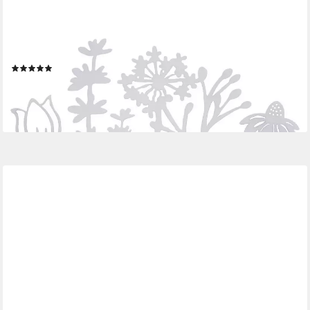
UNUS HOME
Dekofigur Aufsteller Blumenwiese (Weiß), Blumenwiese-
Silhouette aus Metall und Bambus-Holz Wohndekoration
(12)
14,95 €
lieferbar - in 2-3 Werktagen bei dir