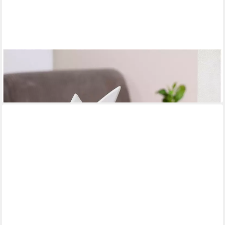
GILDE
Tierfigur Seepferdchen, weiß glänzend (1 St)
ab 44,98 €
lieferbar - in 2-3 Werktagen bei dir