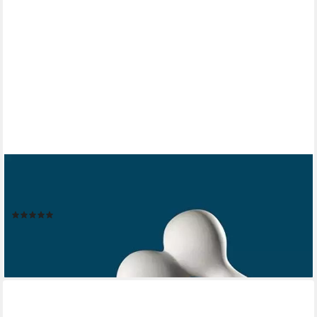
GILDE
Dekofigur Skulptur Kuss, weiß (1 St), Dekoobjekt, Höhe 42 cm,
handgefertigt, aus Keramik, Wohnzimmer
(9)
40,22 €
UVP
54,95 €
-27%
lieferbar - in 2-3 Werktagen bei dir