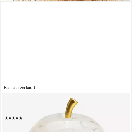
Fast ausverkauft
SEYILA HOME
Dekofigur Dekorative Glas Apfel Leuchte mit LED, Crackle-
Effekt, Goldener Stiel
(8)
ab 25,99 €
lieferbar - in 5-6 Werktagen bei dir