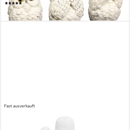
(13)
18,99 €
lieferbar - in 2-3 Werktagen bei dir
Fast ausverkauft
ATMOSPHERA CRÉATEUR D'INTÉRIEUR
Dekofigur Dekorative Figur Kaktus weiß RODRIGO, 58 cm