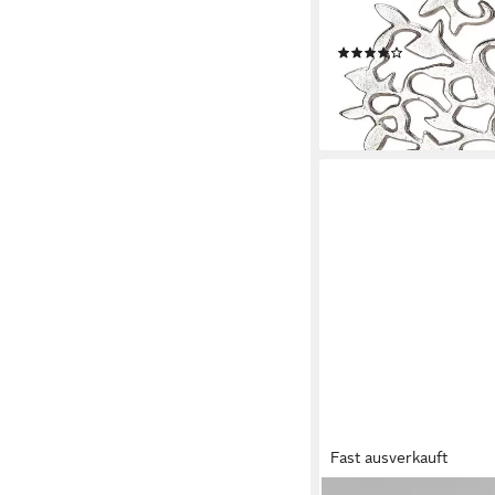
Höhe 41 cm, mit Schrif
Wohnzimmer
(2)
ab 61,84 €
UVP
87,95 €
-30%
lieferbar - in 2-3 Werktag
Fast ausverkauft