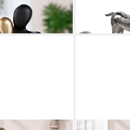
MICHAELNOLL
ar Couple (1 St)
Dekofigur Hirsch 2er Set 
€
Silber Statue Dekofigur
79,95 €
lieferbar - in 3-4 Werktagen be
en bei dir
CASABLANCA BY GILDE