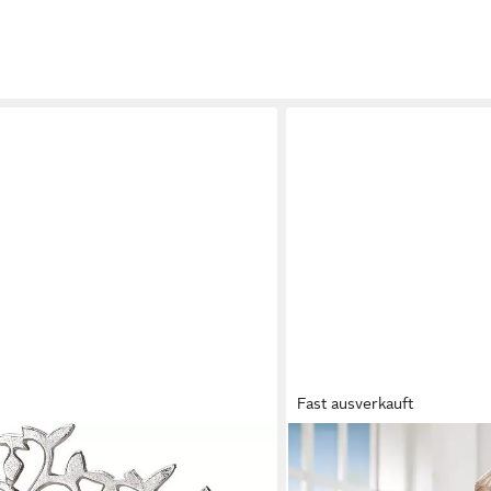
Fast ausverkauft
GILDE
amilie, silber (1 St), Dekoobjekt,
Dekofigur Skulptur Climb (