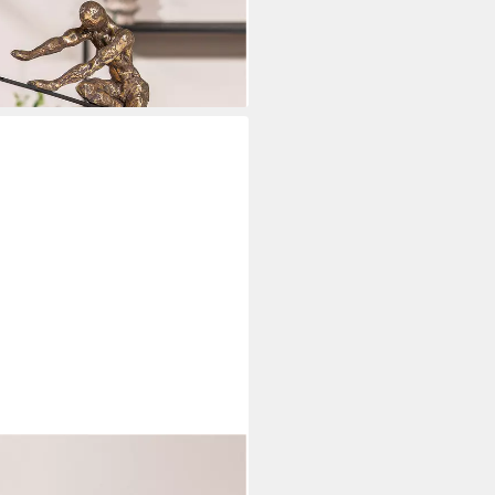
 (1 St)
i dir
(1 St)