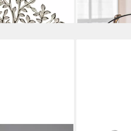
ab 97,16 €
UVP
139,00 €
en bei dir
-30%
lieferbar - in 2-3 Werktagen be
GILDE