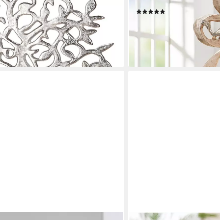
tzug, aus Metall & Holz,
Klettermotiv, Skulptur
(3)
ab 71,24 €
UVP
99,00 €
-28%
lieferbar - in 2-3 Werktagen be
en bei dir