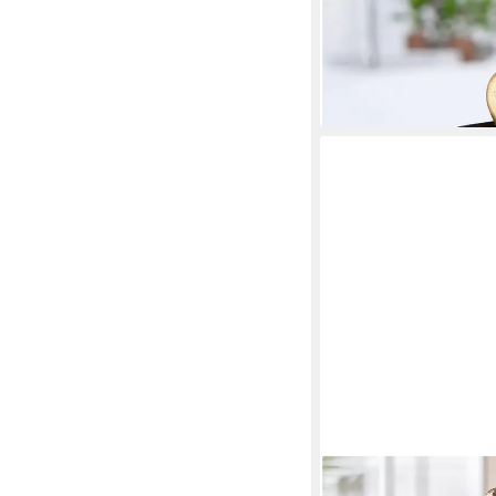
GILDE
Dekofigur Skulptur Pa
ab 66,53 €
UVP
94,95 
-30%
lieferbar - in 2-3 Werktag
CASABLANCA BY GILDE