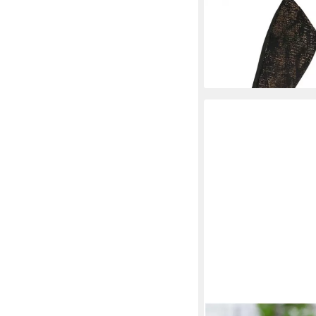
Dekofigur Skulptur "Su
Aluminium und Mango
74,99 €
UVP
109,00 €
-31%
lieferbar - in 2-3 Werktag