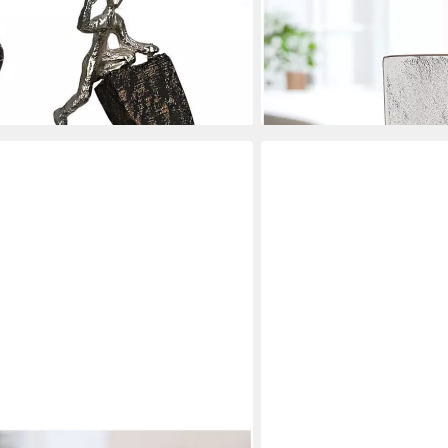
cceed" (1 St), Material-Mix aus
Fantasy-Figur Skulptur Ges
69,95 €
holz
lieferbar - in 3-4 Werktagen be
en bei dir