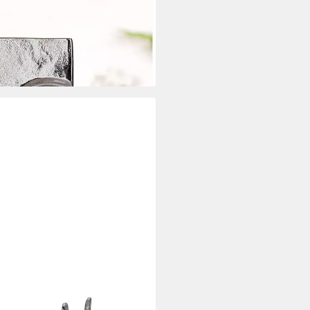
icht Small Lips (1 St)
i dir