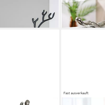
CASABLANCA BY GILDE
Rentier" (1 St)
Tierfigur Krokodil "Spike" 
ab 25,08 €
€
UVP
82,95 €
-70%
en bei dir
lieferbar - in 2-3 Werktagen be
Fast ausverkauft
CASABLANCA BY GILDE