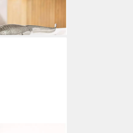
(1 St)
i dir