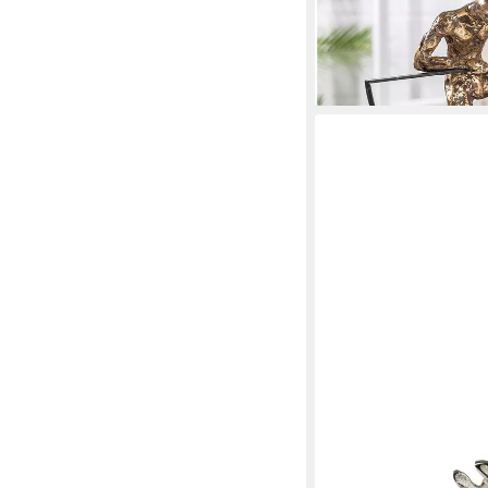
Dekofigur Skulptur "Lif
ab 85,83 €
UVP
129,00
-33%
lieferbar - in 2-3 Werktag
FORMANO
Skulptur Alu Mangohol