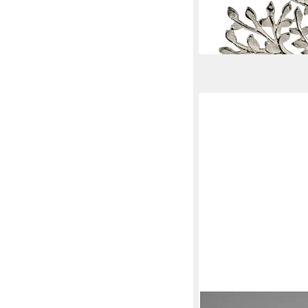
29,90 €
lieferbar - in 2-3 Werktag
AM DESIGN