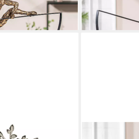
ting" (1 St)
Dekofigur Skulptur "Uphill"
ab 85,83 €
 €
UVP
129,00 €
-33%
en bei dir
lieferbar - in 2-3 Werktagen be
CASABLANCA BY GILDE
z, auf Sockel, Silber, Baum, H: 32cm
Dekofigur Skulptur "Pose" 