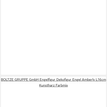
BOLTZE GRUPPE GmbH Engelfigur Dekofigur Engel Amberly L16cm
Kunstharz Farbmix