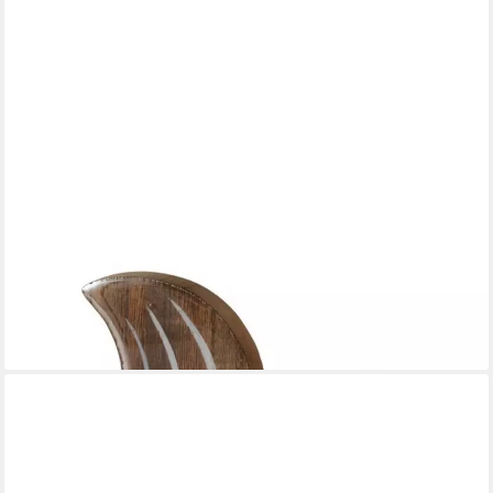
BOLTZE
Dekofigur Eichhörnchen aus Holz H18cm
8,95 €
lieferbar - in 3-4 Werktagen bei dir