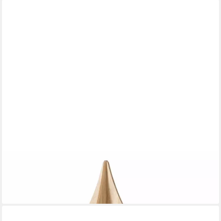
BOLTZE GRUPPE GMBH
Dekofigur Boltze Tannenbaum Ceti Holz, Höhe 51cm 2050394
14,16 €
lieferbar - in 4-5 Werktagen bei dir