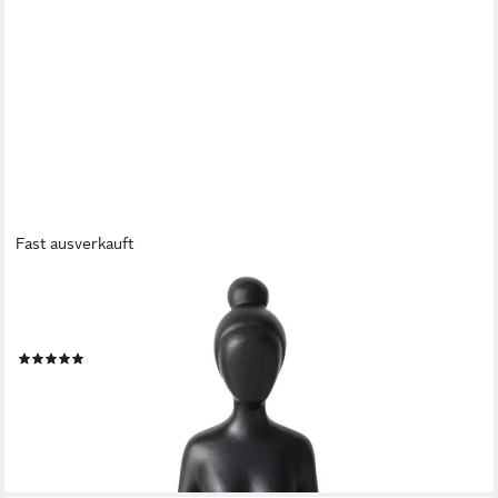
Fast ausverkauft
BOLTZE GRUPPE GMBH
Dekofigur Dekofigur Yoga, Frau, 10 cm (Deko-Objekt, Deko-
Objekt)
(1)
18,99 €
UVP
24,99 €
-24%
lieferbar - in 4-5 Werktagen bei dir