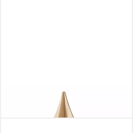
BOLTZE GRUPPE GMBH
Dekofigur Boltze Tannenbaum Ceti Holz, Höhe 60cm 2050394
20,90 €
lieferbar - in 4-5 Werktagen bei dir