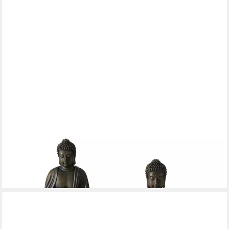
BOLTZE
Buddhafigur Dekoaufsteller Set Zen-Buddha mit Weisheiten -
2er Set, 15 cm (2 St)
29,99 €
UVP
39,99 €
-25%
lieferbar - in 6-7 Werktagen bei dir