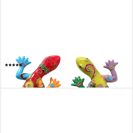
BOLTZE GRUPPE GMBH
Tierfigur Dekofigur Exotic Eidechse 2 sortiert Kunstharz L24 cm
rot/grün 2er Set
(2)
22,99 €
(11,50 €/ 1 Stk)
lieferbar - in 2-3 Werktagen bei dir