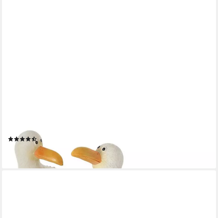
BOLTZE
Dekofigur Möwe Leni, stehend, 15 cm, Maritimes Design, 1 Stück
zufällige Variante
(4)
16,49 €
lieferbar - in 2-3 Werktagen bei dir