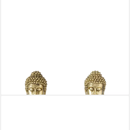
BOLTZE
Buddhafigur, Buddha Dekofigur sitzend Asia Skulptur Kunstharz
gold Feng Shui
67,99 €
lieferbar - in 4-5 Werktagen bei dir