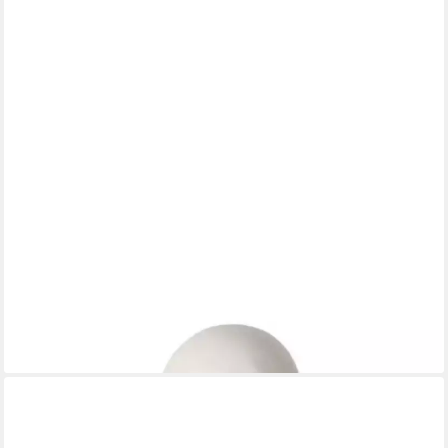
BOLTZE GRUPPE GMBH
LED-Dekofigur Deko Geist mit Led H12,8cm weiß Boltze
Halloween
12,95 €
lieferbar - in 3-4 Werktagen bei dir