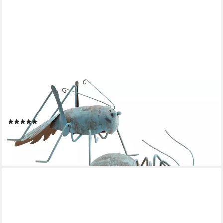
BOLTZE GRUPPE GMBH
Gartenfigur Set Garten Figur 3 Ameisen Metall 26cm
Gartenfiguren Deko Eisen, (3 Figuren im Set)
(2)
24,95 €
UVP
39,95 €
-38%
lieferbar - in 5-6 Werktagen bei dir