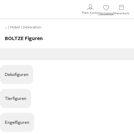
Mein Konto
Merkzettel
Warenkorb
…
Möbel
Dekoration
BOLTZE Figuren
Dekofiguren
Tierfiguren
Engelfiguren