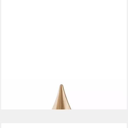
BOLTZE GRUPPE GMBH
Dekofigur Boltze Tannenbaum Ceti Holz, Höhe 70cm 2050394
28,24 €
lieferbar - in 4-5 Werktagen bei dir