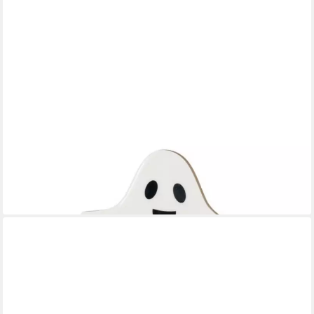
BOLTZE
Dekofigur Gespenst H20cm aus Metall Halloweendekoration
7,95 €
lieferbar - in 3-4 Werktagen bei dir