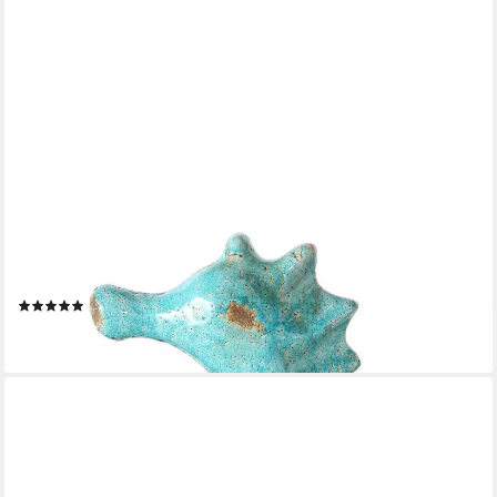
BOLTZE
Dekofigur Maritim, Seepferdchen Höhe 35cm, türkis, shabby,
Outdoor
(1)
32,99 €
lieferbar - in 2-3 Werktagen bei dir