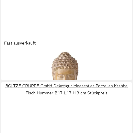
Fast ausverkauft
BOLTZE GRUPPE GMBH
Buddhafigur LEGOLAS, H 30 cm, Braun, Kunstharz
29,99 €
lieferbar - in 3-4 Werktagen bei dir
BOLTZE GRUPPE GmbH Dekofigur Meerestier Porzellan Krabbe
Fisch Hummer B.17 L.17 H.3 cm Stückpreis