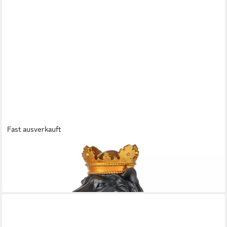
Fast ausverkauft
BOLTZE
Dekofigur Löwe Aslan schwarz mit goldfarbener Krone 34,5cm
39,50 €
lieferbar - in 4-5 Werktagen bei dir