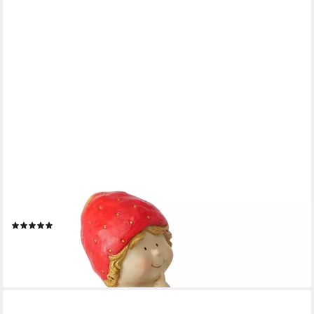
BOLTZE
Gartenfigur Gartenfigur Emil Erdbeer aus Keramik wetterfest
handbemalt Höhe 44,5cm, (1 St)
(1)
39,99 €
UVP
79,99 €
-50%
lieferbar - in 6-7 Werktagen bei dir