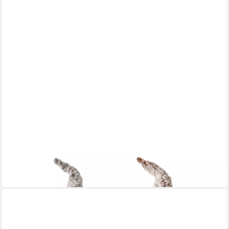
BOLTZE GRUPPE GMBH
Dekofigur Boltze Figur Kai Zwerg 41cm Höhe, 2059148
15,23 €
lieferbar - in 4-5 Werktagen bei dir