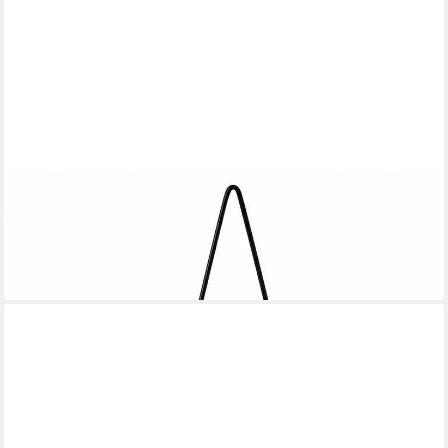
BOLTZE GRUPPE GMBH
Weihnachtsfigur Deko Tannenbaum aus Metall Schwarz 60 cm
Weihnachtsdekoration
18,95 €
lieferbar - in 3-4 Werktagen bei dir