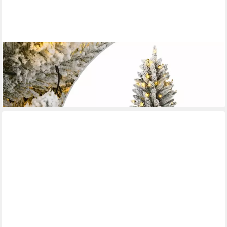
VIDAXL
Weihnachtsfigur Künstlicher Weihnachtsbaum mit Schnee 300
LEDs 180 cm (1 St)
ab 116,99 €
lieferbar - in 5-6 Werktagen bei dir