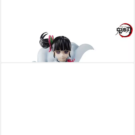
BANDAI TAMASHII NATIONS
Sammelfigur Demon Slayer FiguartsZERO Kanao Tsuyuri 15 cm
PVC Statue
ab 70,00 €
lieferbar - in 2-3 Werktagen bei dir