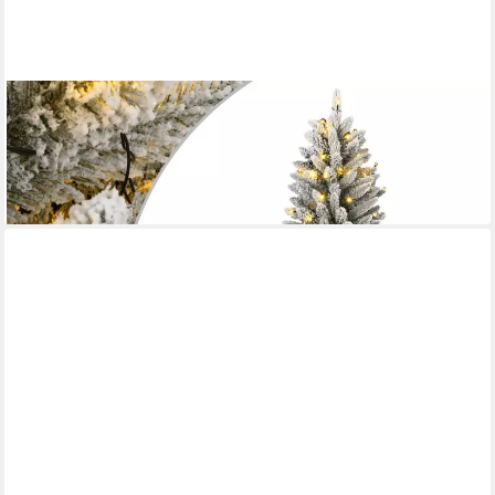
VIDAXL
Weihnachtsfigur Künstlicher Weihnachtsbaum mit Schnee 300
LEDs 240 cm (1 St)
ab 210,99 €
lieferbar - in 5-6 Werktagen bei dir