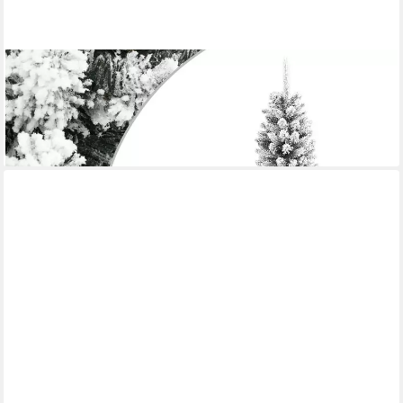
VIDAXL
Weihnachtsfigur Künstlicher Weihnachtsbaum Schlank mit
Schnee 180 cm PVC & PE (1 St)
ab 69,99 €
lieferbar - in 5-6 Werktagen bei dir