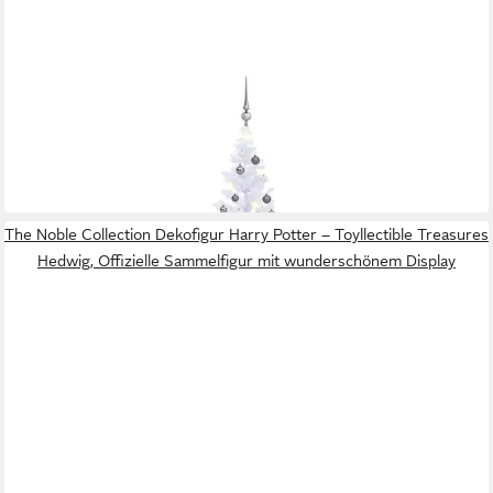
VIDAXL
Weihnachtsfigur Künstlicher Weihnachtsbaum Beleuchtung
Kugeln 210cm 910 Zweige (1 St)
85,99 €
lieferbar - in 5-6 Werktagen bei dir
The Noble Collection Dekofigur Harry Potter – Toyllectible Treasures
Hedwig, Offizielle Sammelfigur mit wunderschönem Display