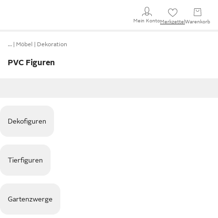
Mein Konto
Merkzettel
Warenkorb
…
Möbel
Dekoration
PVC Figuren
Dekofiguren
Tierfiguren
Gartenzwerge