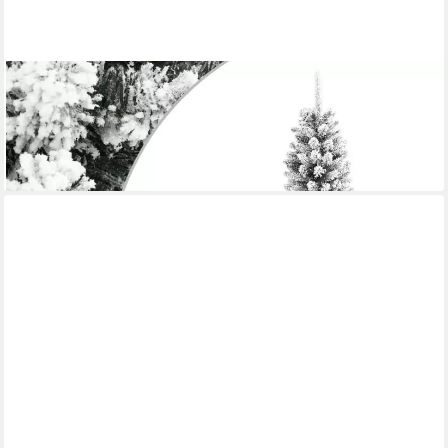
VIDAXL
Weihnachtsfigur Künstlicher Weihnachtsbaum Schlank mit
Schnee 240 cm PVC & PE (1 St)
ab 113,99 €
lieferbar - in 5-6 Werktagen bei dir