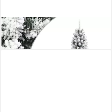
VIDAXL
Weihnachtsfigur Künstlicher Weihnachtsbaum Schlank mit
Schnee 210 cm PVC & PE (1 St)
ab 90,99 €
lieferbar - in 5-6 Werktagen bei dir