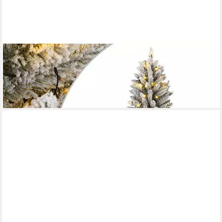
VIDAXL
Weihnachtsfigur Künstlicher Weihnachtsbaum mit Schnee 300
LEDs 210 cm (1 St)
ab 157,99 €
lieferbar - in 5-6 Werktagen bei dir