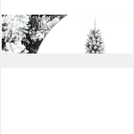
VIDAXL
Weihnachtsfigur Künstlicher Weihnachtsbaum Schlank mit
Schnee 120 cm PVC & PE (1 St)
ab 45,99 €
lieferbar - in 5-6 Werktagen bei dir