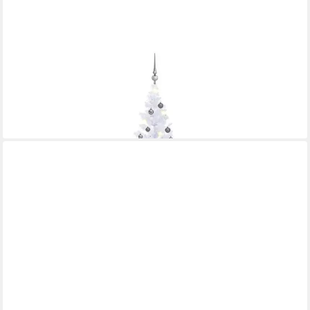
VIDAXL
Weihnachtsfigur Künstlicher Weihnachtsbaum mit Beleuchtung
Kugeln L 240 cm Weiß (1 St)
130,99 €
lieferbar - in 5-6 Werktagen bei dir