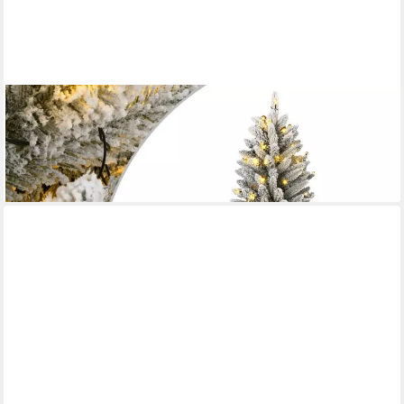
VIDAXL
Weihnachtsfigur Künstlicher Weihnachtsbaum mit Schnee 150
LEDs 120 cm (1 St)
ab 62,99 €
lieferbar - in 5-6 Werktagen bei dir