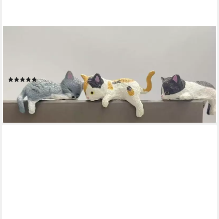
FOUORTUNATE-BEE
Dekofigur Mini Kätzchen Figuren Miniatur Katzen Figuren Deko
(Krabbelnd liegend sitzend Kätzchen Statue Kätzen Ornamente,
Tischdeko Auto Computer Aquarium Dekoration Tierornament)
(1)
11,99 €
20,99 €
-43%
lieferbar in 2 Wochen