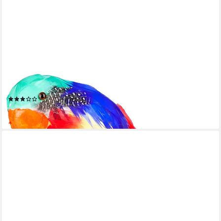
BOLAND
Dekofigur Piraten Papagei - Kostüm Zubehör Fasching Karneval,
Witziges Zubehör für euer Seemann- und Piraten Kostüm
(1)
14,35 €
lieferbar - in 3-4 Werktagen bei dir