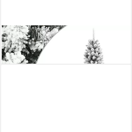
VIDAXL
Weihnachtsfigur Künstlicher Weihnachtsbaum Schlank mit
Schnee 150 cm PVC & PE (1 St)
ab 54,99 €
lieferbar - in 5-6 Werktagen bei dir