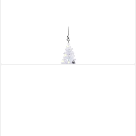
VIDAXL
Künstlicher Weihnachtsbaum Künstlicher Weihnachtsbaum mit
LEDs Kugeln 180 cm 620 Zweige
80,99 €
lieferbar - in 5-6 Werktagen bei dir