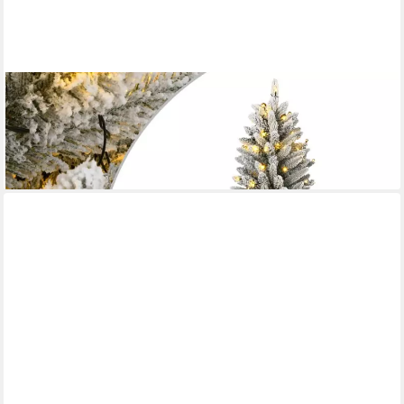
VIDAXL
Weihnachtsfigur Künstlicher Weihnachtsbaum mit Schnee 150
LEDs 150 cm (1 St)
ab 82,99 €
lieferbar - in 5-6 Werktagen bei dir