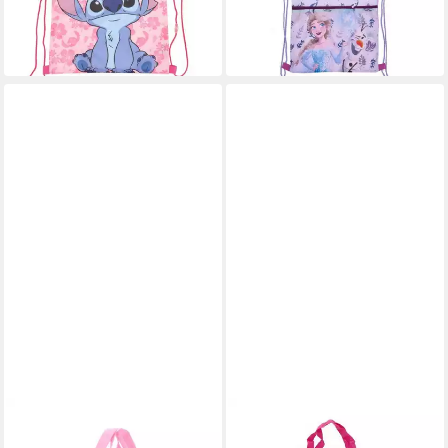
ab 7,15 €
-63%
19,95 €
in 4-5 Werktagen bei dir
-64%
in 4-5 Werktagen bei dir
DISNEY MINNIE MOUSE
GABBY'S DOLLHOUSE
Sporttasche für Kinder /
Turnbeutel Turnbeutel für