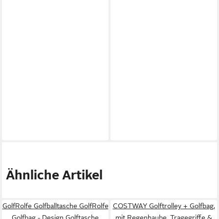
Ähnliche Artikel
GolfRolfe Golfballtasche GolfRolfe
COSTWAY Golftrolley + Golfbag,
Golfbag - Design Golftasche
mit Regenhaube, Tragegriffe &