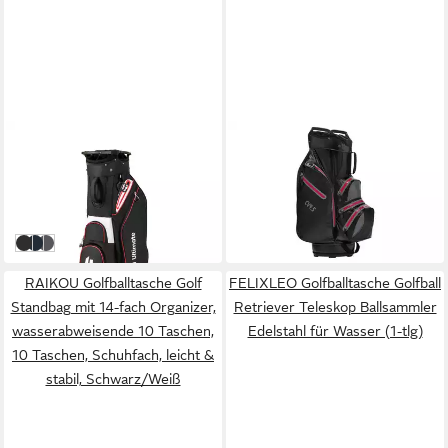
COSTWAY
CRIVIT
Golfballtasche
Golfballtasche Crivit Cartbag
85,99 €
Golftasche Wasserdicht ca. L
UVP
158,99 €
64,99 €
93 x B 36 x T 42 cm
-46%
in 3-4 Werktagen bei dir
in 2-3 Werktagen bei dir
schwarz
blau
grau
RAIKOU Golfballtasche Golf
FELIXLEO Golfballtasche Golfball
Standbag mit 14-fach Organizer,
Retriever Teleskop Ballsammler
wasserabweisende 10 Taschen,
Edelstahl für Wasser (1-tlg)
10 Taschen, Schuhfach, leicht &
stabil, Schwarz/Weiß