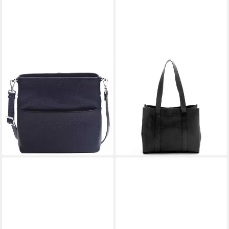
ADAX
ADAX
Umhängetasche Cormorano
Shopper Cormorano Evie (1-
Andrea
tlg)
ab 211,51 €
251,91 €
229,90 €
279,90 €
-8%
-10%
lieferbar - in 3-4 Werktagen bei dir
lieferbar - in 3-4 Werktagen bei dir