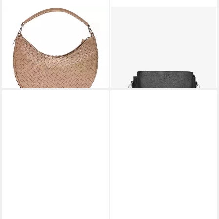
ADAX
ADAX
Beuteltasche Salerno Marlin
Handtasche Ellinor
275,08 €
ab 257,51 €
299,00 €
279,90 €
-8%
-8%
lieferbar - in 3-4 Werktagen bei dir
lieferbar - in 3-4 Werktagen bei dir