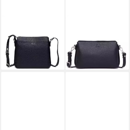
ADAX
ADAX
Umhängetasche Cormorano
Umhängetasche Cormorano
Sia
Dea
ab 211,51 €
ab 211,51 €
229,90 €
229,90 €
-8%
-8%
lieferbar - in 3-4 Werktagen bei dir
lieferbar - in 3-4 Werktagen bei dir