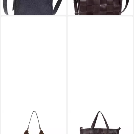
-10%
lieferbar - in 3-4 Werktagen bei dir
ADAX
ADAX
Beuteltasche Rozzano Mindy
Handtasche Limona Indy
369,00 €
279,00 €