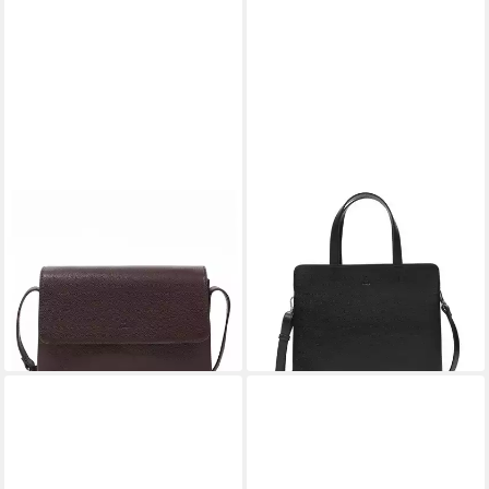
ADAX
ADAX
Umhängetasche Riva Sabina
Handtasche Riva Pil
206,91 €
251,91 €
229,90 €
279,90 €
-10%
-10%
lieferbar - in 3-4 Werktagen bei dir
lieferbar - in 3-4 Werktagen bei dir