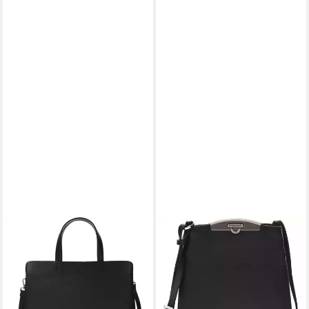
ADAX
ADAX
Handtasche Riva Terese
Umhängetasche Cormorano
314,91 €
349,90 €
Vilma
174,71 €
-10%
189,90 €
lieferbar - in 3-4 Werktagen bei dir
-8%
lieferbar - in 3-4 Werktagen bei dir