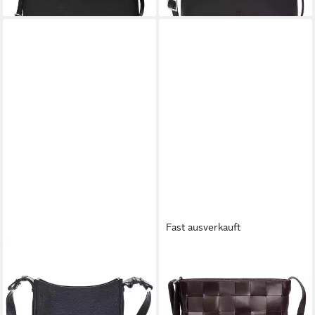
Fast ausverkauft
ADAX
ADAX
Umhängetasche Cormorano
Umhängetasche Limona
Gunvor
Marthe
161,91 €
199,00 €
179,90 €
lieferbar - in 3-4 Werktagen bei dir