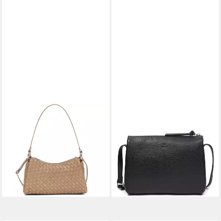
ADAX
ADAX
Umhängetasche Salerno
Umhängetasche Riva Lotta
206,91 €
Eleonora
229,90 €
256,68 €
279,00 €
-10%
lieferbar - in 3-4 Werktagen bei dir
-8%
lieferbar - in 3-4 Werktagen bei dir