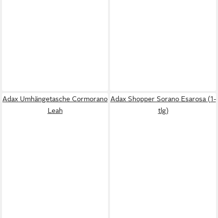
Adax Umhängetasche Cormorano
Adax Shopper Sorano Esarosa (1-
Leah
tlg)