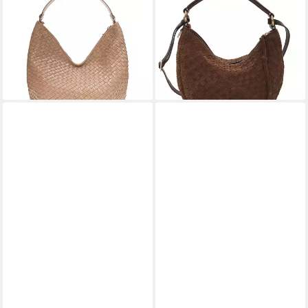
ADAX
ADAX
Beuteltasche Salerno Mindy
Beuteltasche Rozzano Marlin
339,48 €
299,00 €
369,00 €
lieferbar - in 3-4 Werktagen bei dir
-8%
lieferbar - in 3-4 Werktagen bei dir