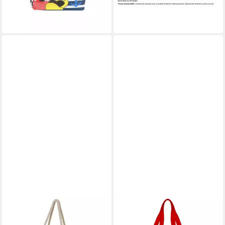
+3
-44%
lieferbar - in 3-4 Werktagen bei dir