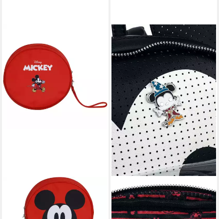
DISNEY
LOUNGEFLY
Kulturbeutel Minnie Mouse
Umhängetasche Disney POP!
Unisex Kinder
by Loungefly Rucksack