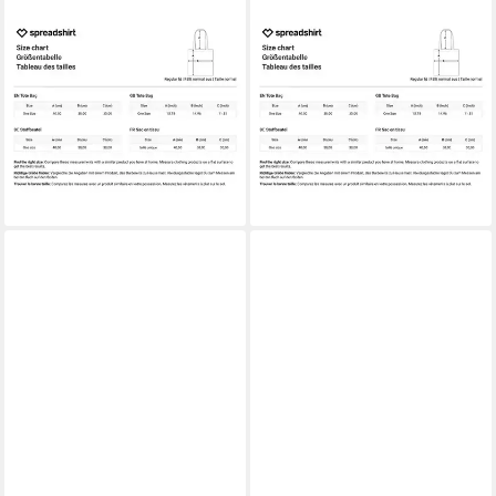
SPREADSHIRT
SPREADSHIRT
Henkeltasche Peanuts Snoopy
Henkeltasche Peanuts
Und Woodstock Stoffbeutel
Snoopy, Charlie, Stella & Lucy
(1-tlg)
Geburtstag Stoffbeutel (1-tlg)
19,99 €
19,99 €
lieferbar - in 4-5 Werktagen bei dir
lieferbar - in 4-5 Werktagen bei dir
+3