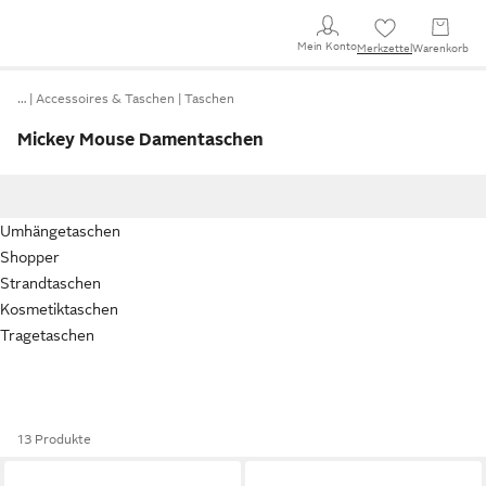
Mein Konto
Merkzettel
Warenkorb
…
Accessoires & Taschen
Taschen
Mickey Mouse Damentaschen
Umhängetaschen
Shopper
Strandtaschen
Kosmetiktaschen
Tragetaschen
13 Produkte