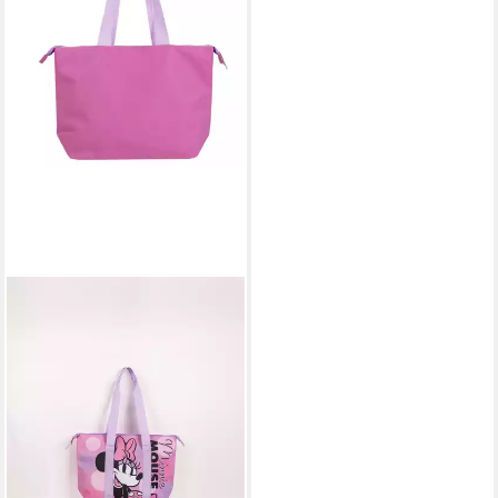
CERDA
Tragetasche Disney Minnie
Strandtasche – Shopper
Tasche Strand – Sommer
Freizeit
ab 12,75 €
24,95 €
-49%
lieferbar - in 3-4 Werktagen bei dir