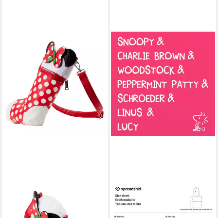
LOUNGEFLY
SPREADSHIRT
Umhängetasche Disney by
Henkeltasche Peanuts Snoopy
Loungefly Umhängetasche
& Charlie Brown & Woodstock