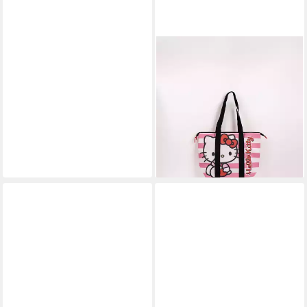
CERDA
Strandtasche Hello Kitty
Strandtasche – Shopper
Tasche Strand – Sommer
Freizeit (Einzel, Einzel)
ab 11,25 €
24,95 €
-55%
lieferbar - in 3-4 Werktagen bei dir