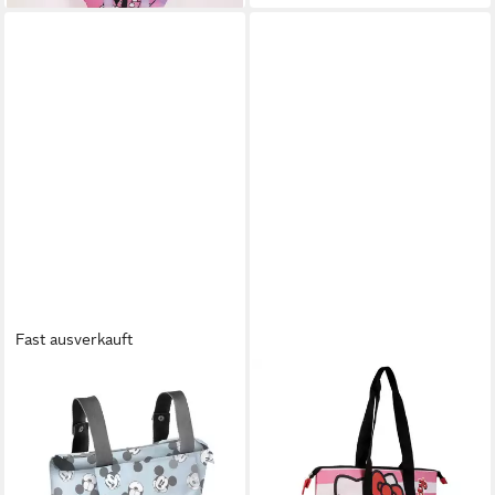
Fast ausverkauft
KARACTERMANIA
Kinderwagen-Tasche Disney
Micky Maus Wickeltasche
Babytasche Elterntasche
Mommybag, für Mama und