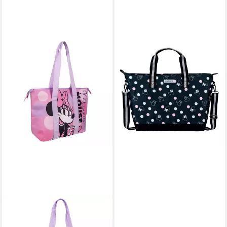
DISNEY MINNIE MOUSE
Shopper Shopper Tasche 40
x 18 x 36 cm Blau große
Tasche Shopping Alltag
34,95 €
lieferbar - in 3-4 Werktagen bei dir