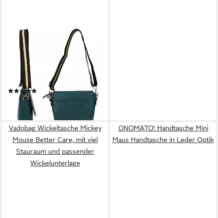
DISNEY
Umhängetasche
Schultertasche Disney
Fashion Minnie Mouse Maus
Umhänge-Tasche
(1)
27,95 €
lieferbar - in 2-3 Werktagen bei dir
Vadobag Wickeltasche Mickey
ONOMATO! Handtasche Mini
Mouse Better Care, mit viel
Maus Handtasche in Leder Optik
Stauraum und passender
Wickelunterlage