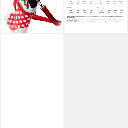
Minnie Cosplay Stocking (1-
Charaktere Stoffbeutel (1-tlg)
19,99 €
tlg), hochwertig und detailliert
lieferbar - in 4-5 Werktagen bei dir
69,95 €
lieferbar - in 2-3 Werktagen bei dir
+2