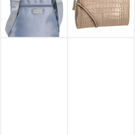
46,19 €
55,29 €
UVP
69,99 €
UVP
69,99 €
-34%
-21%
lieferbar - in 2-3 Werktagen bei dir
lieferbar - in 2-3 Werktagen bei dir