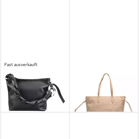
Fast ausverkauft
GERRY WEBER
GERRY WEBER
Schultertasche Chained
Shopper Shopper
36,00 €
99,99 €
UVP
89,99 €
lieferbar - in 2-3 Werktagen bei dir
-60%
lieferbar - in 2-3 Werktagen bei dir