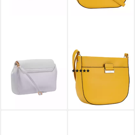
GERRY WEBER
GERRY WEBER
Schultertasche Gerry Weber -
Umhängetasche Talk Different
Damen Schultertasche
2, Kunstleder
(1)
Festive
39,59 €
UVP
59,99 €
53,19 €
UVP
69,99 €
-34%
-24%
lieferbar - in 2-3 Werktagen bei dir
lieferbar - in 2-3 Werktagen bei dir