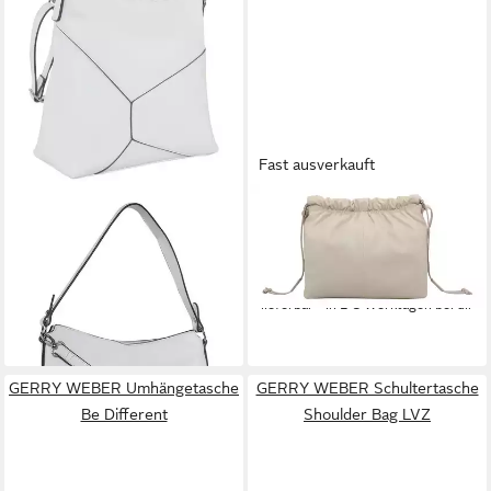
Fast ausverkauft
GERRY WEBER
GERRY WEBER
Schultertasche Hobo MVZ1
Umhängetasche Sovana
52,79 €
52,00 €
UVP
79,99 €
UVP
129,99 €
-34%
-60%
lieferbar - in 2-3 Werktagen bei dir
lieferbar - in 2-3 Werktagen bei dir
GERRY WEBER Umhängetasche
GERRY WEBER Schultertasche
Be Different
Shoulder Bag LVZ