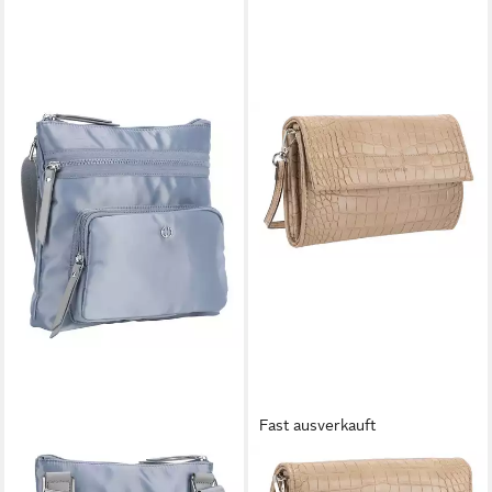
Fast ausverkauft
GERRY WEBER
GERRY WEBER
Umhängetasche Echoes
Clutch Clutch