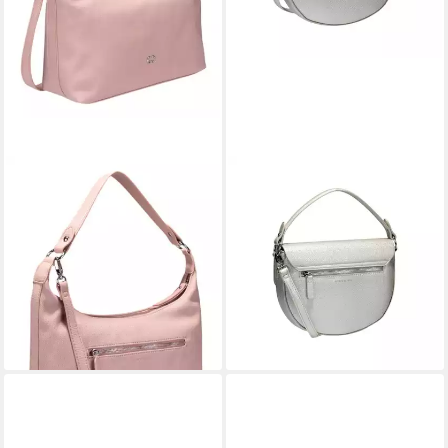
GERRY WEBER
GERRY WEBER
Schultertasche Hobo
Schultertasche Gerry Weber -
ab 53,19 €
UVP
69,99 €
Damen Schultertasche Talk
-24%
Different 1.0
lieferbar - in 2-3 Werktagen bei dir
53,19 €
UVP
69,99 €
+1
-24%
lieferbar - in 2-3 Werktagen bei dir