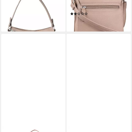
Schultertasche Hobo MVZ
Umhängetasche Shoulderbag
32,00 €
UVP
79,99 €
SVF
(1)
-60%
49,99 €
lieferbar - in 2-3 Werktagen bei dir
lieferbar - in 2-3 Werktagen bei dir