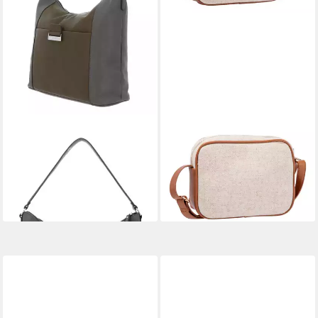
GERRY WEBER
GERRY WEBER
Shopper Talking Mix
Schultertasche Shoulder Bag
28,00 €
45,59 €
UVP
69,99 €
UVP
59,99 €
-60%
-24%
lieferbar - in 2-3 Werktagen bei dir
lieferbar - in 2-3 Werktagen bei dir