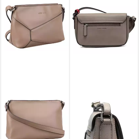
GERRY WEBER
GERRY WEBER BAGS
Schultertasche Shoulderbag
Umhängetasche Gerry Weber
SHZ
SIMPLE BUSINESS
28,00 €
UVP
69,99 €
ShoulderBag xshf vegan
-60%
23x14x8