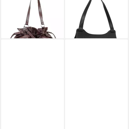
Schultertasche Drawn To You
Handtasche Paloma
32,00 €
32,00 €
UVP
79,99 €
UVP
79,99 €
-60%
-60%
lieferbar - in 2-3 Werktagen bei dir
lieferbar - in 2-3 Werktagen bei dir