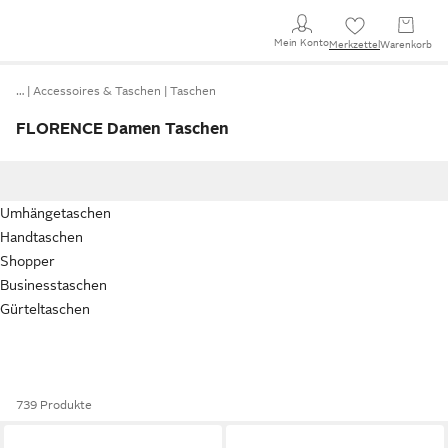
Mein Konto
Merkzettel
Warenkorb
…
Accessoires & Taschen
Taschen
FLORENCE Damen Taschen
Umhängetaschen
Handtaschen
Shopper
Businesstaschen
Gürteltaschen
739 Produkte