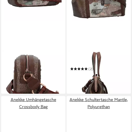
ANEKKE
ANEKKE
Umhängetasche Core
Henkeltasche Core
34,92 €
UVP
79,95 €
(2)
42,12 €
-56%
UVP
97,95 €
in 2-3 Werktagen bei dir
-57%
in 2-3 Werktagen bei dir
Anekke Umhängetasche
Anekke Schultertasche Mantle,
Crossbody Bag
Polyurethan