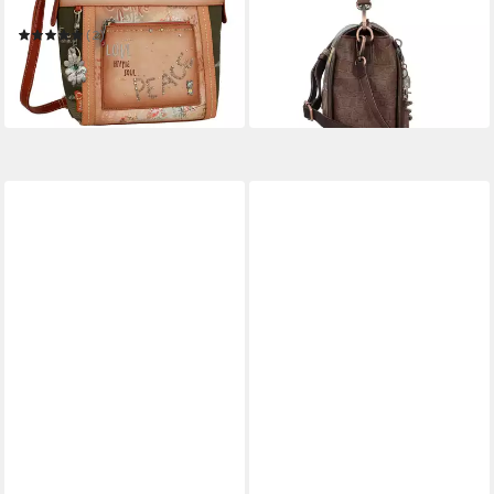
41,48 €
Love
UVP
82,95 €
-50%
(2)
62,96 €
UVP
83,95 €
in 2-3 Werktagen bei dir
-25%
in 3-4 Werktagen bei dir