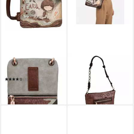
ANEKKE
ANEKKE
Umhängetasche Mini
Schultertasche Core
ab 35,46 €
Crossbody Bag
UVP
81,95 €
-57%
(1)
29,21 €
UVP
38,95 €
in 2-3 Werktagen bei dir
-25%
in 3-4 Werktagen bei dir