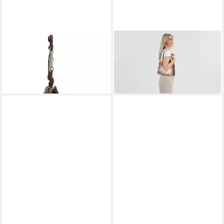
ANEKKE
ANEKKE
Schultertasche Core
Schultertasche Core
37,67 €
41,86 €
UVP
86,95 €
UVP
104,95 €
-57%
-60%
in 2-3 Werktagen bei dir
in 2-3 Werktagen bei dir