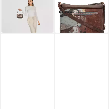
ANEKKE
ANEKKE
Schultertasche Wings
Umhängetasche Core
36,49 €
UVP
83,95 €
(1)
32,58 €
-57%
UVP
73,95 €
in 2-3 Werktagen bei dir
-56%
in 2-3 Werktagen bei dir