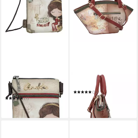
ANEKKE
ANEKKE
Umhängetasche Mini
Henkeltasche Peace & Love
Crossbody Bag
(1)
ab 36,49 €
UVP
83,95 €
(1)
ab 29,35 €
-57%
in 3-4 Werktagen bei dir
in 2-3 Werktagen bei dir