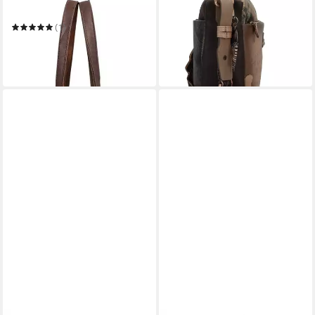
Shopper Shopping Bag
Umhängetasche Land
44,98 €
UVP
89,95 €
(1)
69,65 €
UVP
103,95 €
-50%
in 2-3 Werktagen bei dir
-33%
in 3-4 Werktagen bei dir