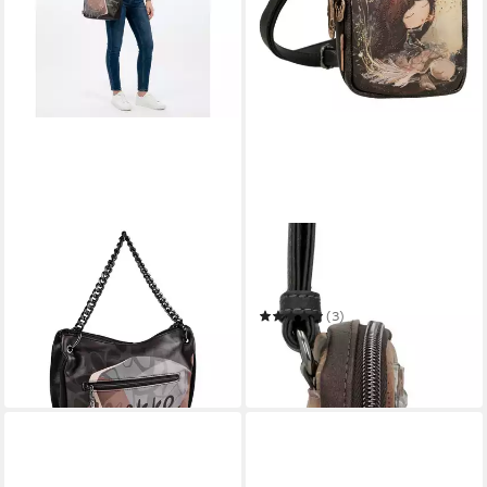
ANEKKE
ANEKKE
Schultertasche Core
Umhängetasche Mini
ab 34,08 €
Crossbody Bag
UVP
76,95 €
-56%
(3)
31,59 €
UVP
41,95 €
leider ausverkauft
-25%
in 3-4 Werktagen bei dir