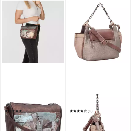
ANEKKE
ANEKKE
Umhängetasche Core
Henkeltasche Hollywood
(2)
(2)
38,86 €
ab 41,07 €
UVP
89,95 €
UVP
95,95 €
-57%
-57%
in 2-3 Werktagen bei dir
in 2-3 Werktagen bei dir