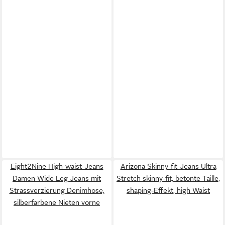
Eight2Nine High-waist-Jeans
Arizona Skinny-fit-Jeans Ultra
Damen Wide Leg Jeans mit
Stretch skinny-fit, betonte Taille,
Strassverzierung Denimhose,
shaping-Effekt, high Waist
silberfarbene Nieten vorne