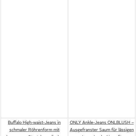
Buffalo High-waist-Jeans in
ONLY Ankle-Jeans ONLBLUSH –
schmaler Röhrenform mit
Ausgefranster Saum für lässigen