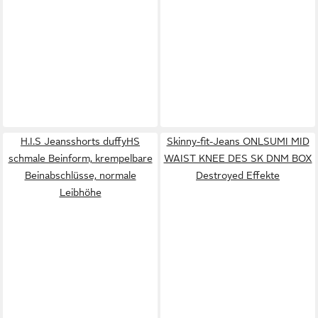
H.I.S Jeansshorts duffyHS
Skinny-fit-Jeans ONLSUMI MID
schmale Beinform, krempelbare
WAIST KNEE DES SK DNM BOX
Beinabschlüsse, normale
Destroyed Effekte
Leibhöhe