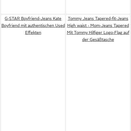
G-STAR Boyfriend-Jeans Kate
Tommy Jeans Tapered-fit-Jeans
Boyfriend mit authentischen Used
High waist - Mom-Jeans Tapered
Effekten
Mit Tommy Hilfiger Logo-Flag auf
der Gesäßtasche