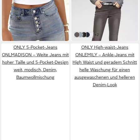
BUFFALO
TAMARIS
Jeansshorts aus bequemen
Skinny-fit-Jeans aus
Stretch-Denim in High-
bequemen Stretch-Denim
49,99 €
ab 25,79 €
Waist-Form, Stretchanteil,
schmale Beinweite, mit
59,99 €
UVP
64,99 €
Sommerhose, figurbetont
Gürtelschlaufenbund, mit
-17%
-60%
Metallreißverschluss
weitere Farben:
+2
grey used
blue bleache
black denim
rinsed washe
weiß
ONLY 5-Pocket-Jeans
ONLY High-waist-Jeans
ONLMADISON – Weite Jeans mit
ONLEMILY – Ankle-Jeans mit
hoher Taille und 5-Pocket-Design
High Waist und geradem Schnitt
weit, modisch, Denim,
helle Waschung für einen
Baumwollmischung
ausgewaschenen und helleren
Denim-Look