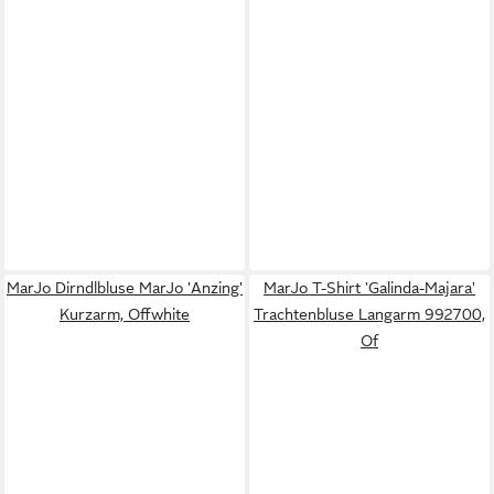
MarJo Dirndlbluse MarJo 'Anzing'
MarJo T-Shirt 'Galinda-Majara'
Kurzarm, Offwhite
Trachtenbluse Langarm 992700,
Of