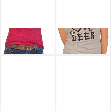
MARJO
MARJO
Trachtenjeans Trachtenjeans
Trachtenjeans Trachtenjeans
Damen - BAHATI-LISA - blau
Damen - TULIA - rot
94,85 €
74,85 €