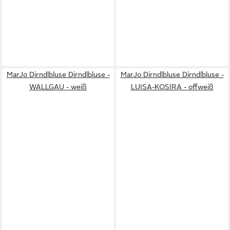
MarJo Dirndlbluse Dirndlbluse -
MarJo Dirndlbluse Dirndlbluse -
WALLGAU - weiß
LUISA-KOSIRA - offweiß