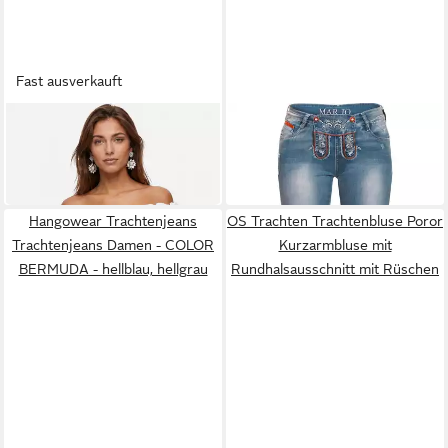
Fast ausverkauft
RAMONA LIPPERT
MARJO
Trachtenbluse Bluse Laila
Trachtenhose K69-
weiß mit Knopfleiste
FRANZISKA
49,95 €
99,95 €
Schnürung im Rückteil
Hangowear Trachtenjeans
OS Trachten Trachtenbluse Poror
Trachtenjeans Damen - COLOR
Kurzarmbluse mit
BERMUDA - hellblau, hellgrau
Rundhalsausschnitt mit Rüschen