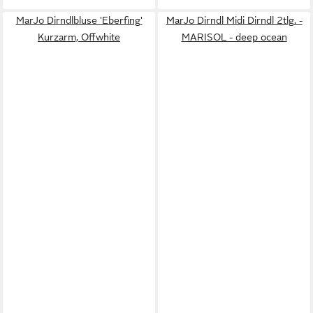
MarJo Dirndlbluse 'Eberfing'
MarJo Dirndl Midi Dirndl 2tlg. -
Kurzarm, Offwhite
MARISOL - deep ocean