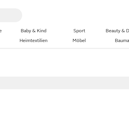
e
Baby & Kind
Sport
Beauty & D
Heimtextilien
Möbel
Bauma