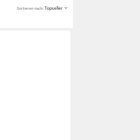
Topseller
Sortieren nach: