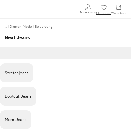
Mein Konto
Merkzettel
Warenkorb
…
Damen-Mode
Bekleidung
Next Jeans
Stretchjeans
Bootcut Jeans
Mom-Jeans