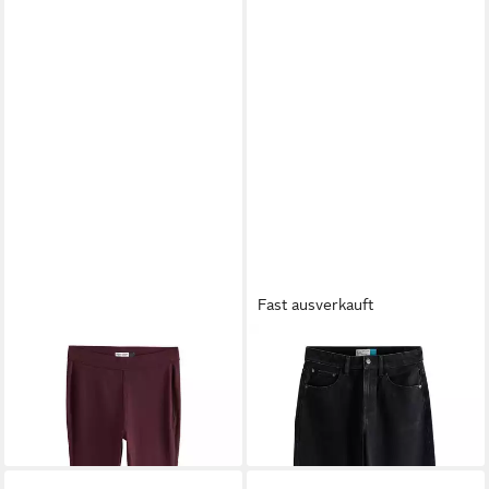
Fast ausverkauft
NEXT
Jeansleggings Jersey-
NEXT
Straight-Jeans Gerade
Leggings aus Denim (1-tlg)
geschnittene Jeans in
44,00 €
49,00 €
Knöchellänge (1-tlg)