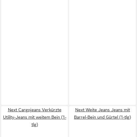
Next Cargojeans Verkürzte
Next Weite Jeans Jeans mit
Utility-Jeans mit weitem Bein (1-
Barrel-Bein und Gürtel (1-tlg)
tlg)