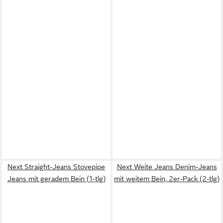
Next Straight-Jeans Stovepipe
Next Weite Jeans Denim-Jeans
Jeans mit geradem Bein (1-tlg)
mit weitem Bein, 2er-Pack (2-tlg)