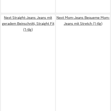
Next Straight-Jeans Jeans mit
Next Mom-Jeans Bequeme Mom-
geradem Beinschnitt, Straight Fit
Jeans mit Stretch (1-tlg)
(1-tlg)