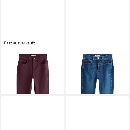
Fast ausverkauft
NEXT
Bootcut-Jeans Bootcut
NEXT
Skinny-fit-Jeans Skinny
Stretchjeans, mittelhoher
Fit Stretch-Jeans, Kurzgröße
27,00 €
49,00 €
Bund, Kurzgröße (1-tlg)
UVP
53,00 €
(1-tlg)
-49%