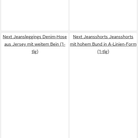
Next Jeansleggings Denim-Hose
Next Jeansshorts Jeansshorts
aus Jersey mit weitem Bein (1-
mit hohem Bund in A-Linien-Form
tlg)
(1-tlg)