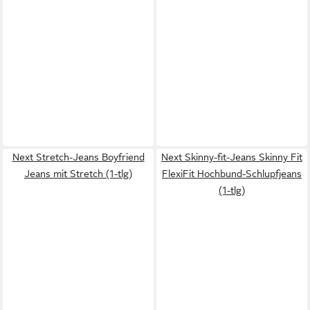
Next Stretch-Jeans Boyfriend
Next Skinny-fit-Jeans Skinny Fit
Jeans mit Stretch (1-tlg)
FlexiFit Hochbund-Schlupfjeans
(1-tlg)