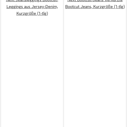
Leggings aus Jersey-Denim,
Bootcut Jeans, Kurzgröße (1-tlg)
Kurzgröße (1-tlg)