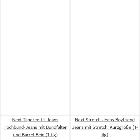
Next Tapered-fit-Jeans
Next Stretch-Jeans Boyfriend
Hochbund-Jeans mit Bundfalten
Jeans mit Stretch, Kurzgröße (1-
und Barrel-Bein (1-tlg)
tlg)