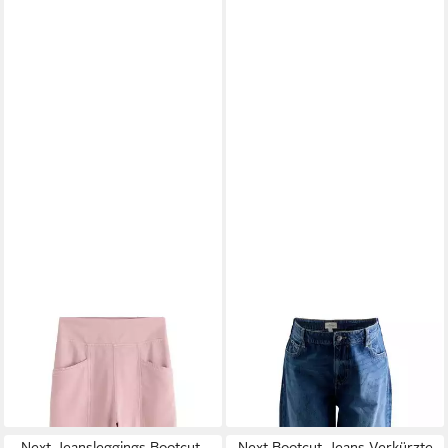
NEXT
Haremsjeans Leichte
NEXT
Weite Jeans Denim-
Denim-Haremshose aus
Jeans mit Barrel-Bein,
68,00 €
66,00 €
Lyocellgemisch (1-tlg)
Umstandsmode (1-tlg)
Next Jeansleggings Bootcut-
Next Bootcut-Jeans Verkürzte