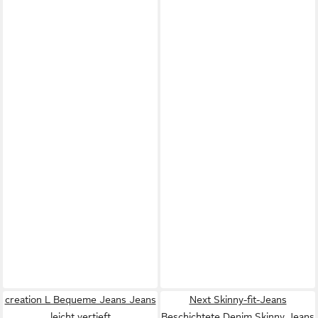
creation L Bequeme Jeans Jeans
Next Skinny-fit-Jeans
leicht vertieft
Beschichtete Denim Skinny Jeans