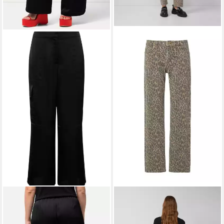
ULLA POPKEN
S.OLIVER
Funktionshose Satin-
Regular-fit-Jeans Jeans-
Cargohose Mary weites
Hose KAROLIN Karolin: