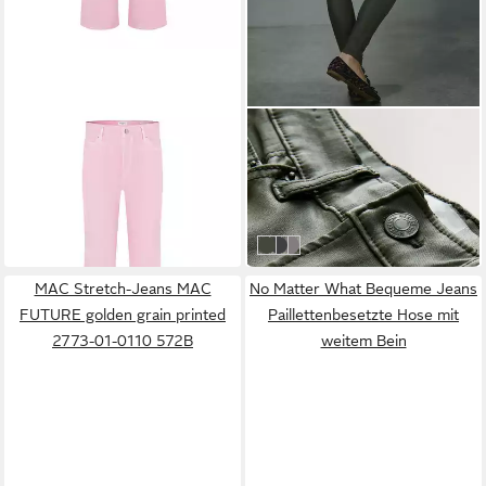
CAMBIO
NEXT
5-Pocket-Jeans
Skinny-fit-Jeans
116,40 €
Beschichtete Skinny Fit
149,90 €
24,00 €
Denim-Jeans, Kurzgröße (1-
UVP
48,00 €
-22%
tlg)
-50%
Olive Green
Black
Chocolate Brown
MAC Stretch-Jeans MAC
No Matter What Bequeme Jeans
FUTURE golden grain printed
Paillettenbesetzte Hose mit
2773-01-0110 572B
weitem Bein