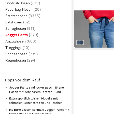
Bootcut-Hosen
Paperbag-Hosen
KANGAROOS
Stretchhosen
Jogg Pants 7/8 JOGG
Latzhosen
Bein, mit Used-Wasch
Schlaghosen
ab 56,99 €
Leibhöhe, 7/8-Länge
UVP
69,99 €
Jogger Pants
-19%
Anzughosen
new mid blue
blue used
Treggings
Schneehosen
Regenhosen
Tipps vor dem Kauf
Jogger Pants sind locker geschnittene
Hosen mit dehnbarem Stretch-Bund
Extra sportlich wirken Modelle mit
schmalen Seitenstreifen und Taschen
Ins Büro passen schmale Jogger Pants mit
Bügelfalte oder Nadelstreifen