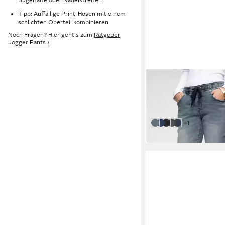
Tipp: Auffällige Print-Hosen mit einem
schlichten Oberteil kombinieren
Noch Fragen? Hier geht's zum
Ratgeber
Jogger Pants ›
KANGAROOS
Jogg Pants entspannt
64,99 €
UVP
79,99 €
-19%
weitere Farben
+1
light blue
blue used
black used
grey used
dark rinsed