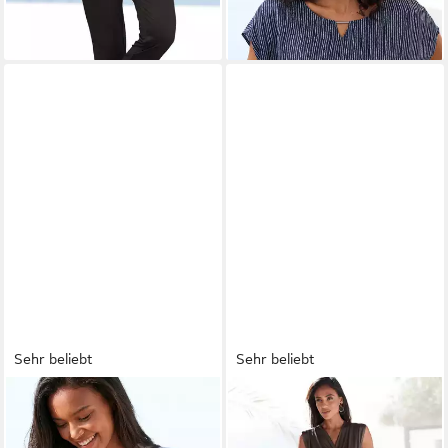
bügelfrei
Sehr beliebt
Sehr beliebt
LASCANA
Ripptanktop mit
LASCANA
Overall (mit
breiten Trägern, figurbetonte
Bindegürtel) aus knitterfreier