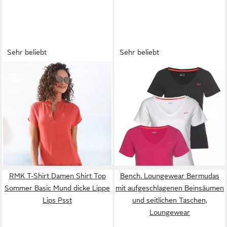
Sehr beliebt
Sehr beliebt
S.OLIVER
Blusenkleid mit
H.I.S
T-Shirt Essential-Basics
Volant am Rock luftiges
vielseitig kombinierbar (3er-
49,99 €
ab 21,99 €
Tunikakleid,
59,99 €
Pack zum Vorteilspreis)
UVP
29,99 €
(7,33 €/ 1 Stk)
Sommerkleid,leichtes
-17%
lockerer Schnitt, 100%
-27%
Strandkleid,Cover-up, Basic
Baumwolle, vielen Farben &
+1
großen Größen
RMK T-Shirt Damen Shirt Top
Bench. Loungewear Bermudas
Sommer Basic Mund dicke Lippe
mit aufgeschlagenen Beinsäumen
Lips Psst
und seitlichen Taschen,
Loungewear