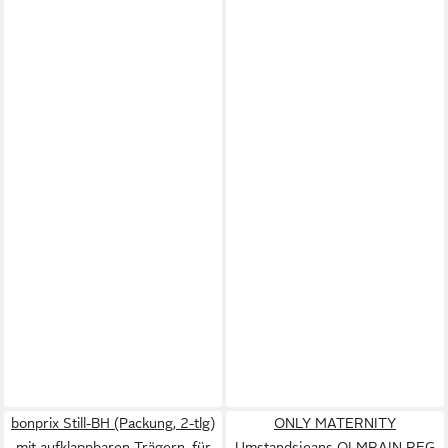
bonprix Still-BH (Packung, 2-tlg)
ONLY MATERNITY
mit aufklappbaren Trägern, für
Umstandsjeans OLMRAIN REG