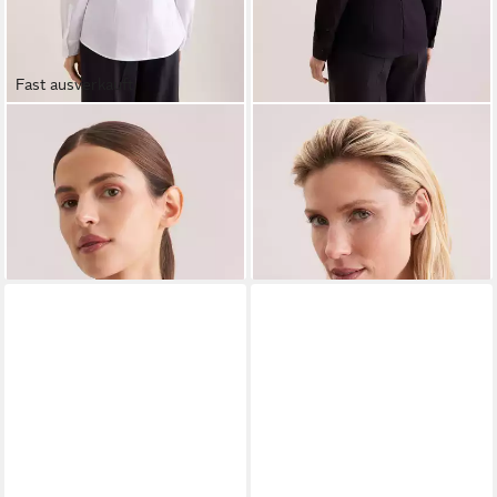
Fast ausverkauft
SEIDENSTICKER
Hemdbluse
SEIDENSTICKER
Hemdbluse
1/1 Kragen Uni
1/1 Kragen Uni
ab 60,99 €
60,99 €
UVP
69,99 €
UVP
69,99 €
-13%
-13%
+3