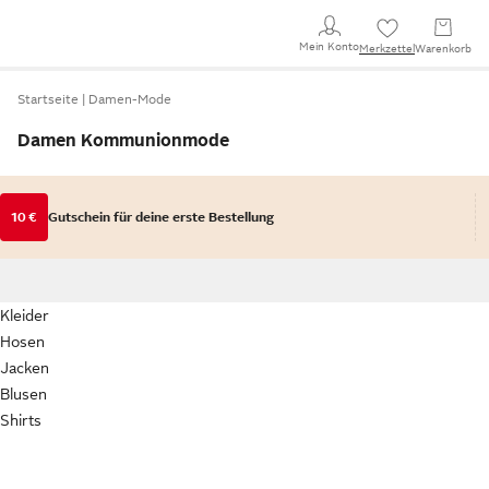
Mein Konto
Merkzettel
Warenkorb
Startseite
Damen-Mode
Damen Kommunionmode
10 €
Gutschein für deine erste Bestellung
Kleider
Hosen
Jacken
Blusen
Shirts