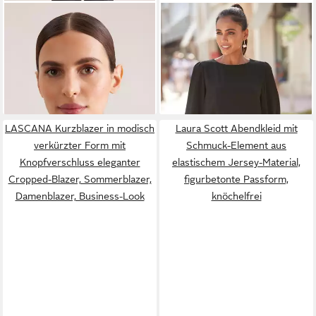
SEIDENSTICKER
Hemdbluse
LASCANA
Langarmbluse mit
1/2 Kragen Uni
Knopfleiste hinten, elegante
ab 39,99 €
49,99 €
UVP
59,99 €
Damenbluse, Business-Look
-33%
LASCANA Kurzblazer in modisch
Laura Scott Abendkleid mit
verkürzter Form mit
Schmuck-Element aus
Knopfverschluss eleganter
elastischem Jersey-Material,
Cropped-Blazer, Sommerblazer,
figurbetonte Passform,
Damenblazer, Business-Look
knöchelfrei