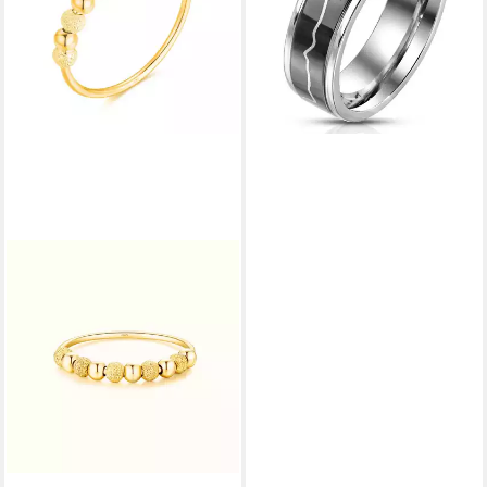
11,99 €
UVP
16,00 €
-25%
in 6-8 Werktagen bei dir