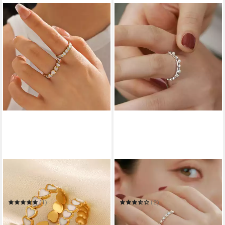
KARMA
THE BEAUTY HOUSE
Ring-Set KARMA Ring Set
Fingerring Damen
Damen Herz Edelstahl
silberfarbiger Vintage Ring
vergoldet
mit Perlen und Zirkonia
(1)
(2)
17,90 €
8,99 €
UVP
28,90 €
18,99 €
-38%
-53%