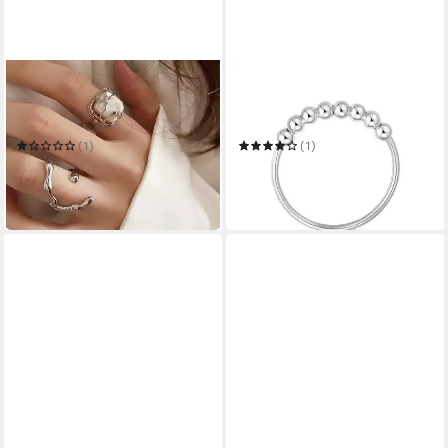
KARMA
LISANDRA SCOTT
Ring-Set 2er Set Damenring
Silberring 925 Sterling Silber
Silber od. Gold Fingerring
Spinning Angst Ring Kugeln
Damenschmuck
zum Drehen
(1)
(1)
14,90 €
19,00 €
UVP
19,90 €
UVP
24,00 €
-25%
-21%
in 4-5 Werktagen bei dir
in 4-5 Werktagen bei dir