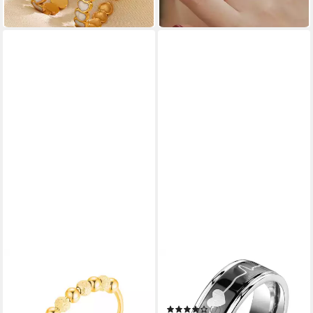
in 4-5 Werktagen bei dir
in 4-5 Werktagen bei dir
BUNGSA
Fingerring 52 (16.6) - Ring
Herzschlag Silber/Schwarz
aus Edelstahl Unisex
(7)