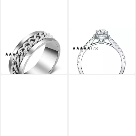
EYECATCHER
TRILANI
Fingerring Anti Stress Ring
Silberring silber
mit drehbarer Kette schwarz
(75)
oder silber Anxiety Ring
ab 51,95 €
UVP
89,00 €
(1)
12,90 €
-42%
in 5-6 Werktagen bei dir
in 3-4 Werktagen bei dir