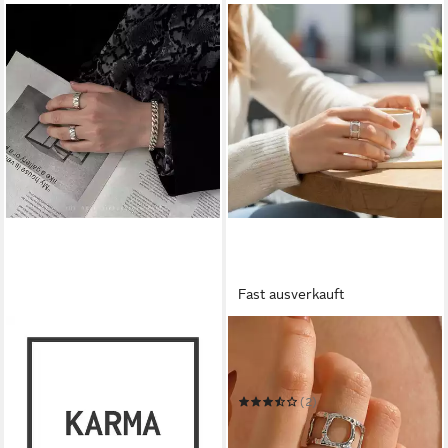
Fast ausverkauft
KARMA
KARMA
Fingerring Damenring Silber
Fingerring Damenring
Schwarz 50-59
Statement Ring Gold od.
14,90 €
Silber Edelstahl
UVP
24,90 €
(2)
14,90 €
-40%
UVP
24,90 €
in 4-5 Werktagen bei dir
-40%