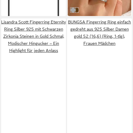
in 4-5 Werktagen bei dir
Silber
Gold
Lisandra Scott Fingerring Eternity
BUNGSA Fingerring Ring einfach
Ring Silber 925 mit Schwarzen
gedreht aus 925 Silber Damen
Zirkonia Steinen in Gold Schmal,
gold 52 (16,6) (Ring, 1-tlg),
Modischer Hingucker – Ein
Frauen Mädchen
Highlight für jeden Anlass