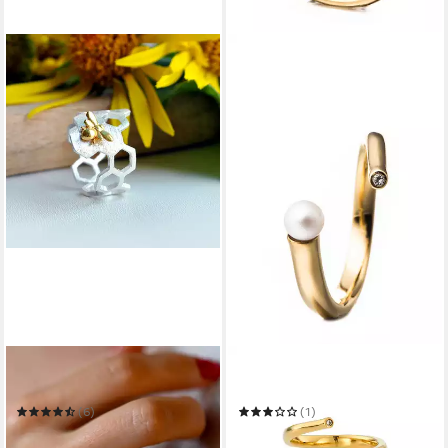
RUNDE PERLÉ
HEIDEMAN
Silberring "Fleißige Biene"
Fingerring Ring 421 Gold
(6)
(1)
78,90 €
44,90 €
UVP
59,90 €