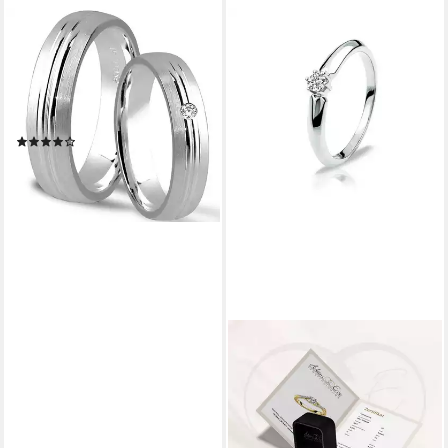
TRAURINGE123
Trauring Hochzeitsringe
Verlobungsringe Trauringe
Eheringe Partnerringe aus
925er Silber mit Stein, J42
(24)
ab 40,00 €
lieferbar - in 4-5 Werktagen bei dir