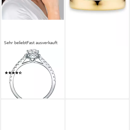
ab 497,51 €
UVP
559,00 €
-11%
lieferbar in 2 Wochen
Sehr beliebt
Fast ausverkauft
TRILANI
Silberring silber, mit Zirkonia
für Frauen
(77)
ab 51,95 €
UVP
89,00 €
-42%
lieferbar - in 2-3 Werktagen bei dir