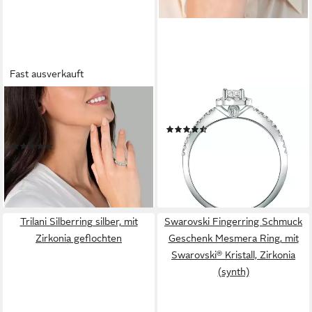
Fast ausverkauft
TRILANI
TRILANI
Silberring silber, mit Zirkonia
Silberring silber, mit Zirkonia
(18)
für Damen
ab 39,95 €
UVP
89,00 €
(129)
51,95 €
UVP
89,00 €
-55%
lieferbar - in 2-3 Werktagen bei dir
-42%
lieferbar - in 2-3 Werktagen bei dir
Trilani Silberring silber, mit
Swarovski Fingerring Schmuck
Zirkonia geflochten
Geschenk Mesmera Ring, mit
Swarovski® Kristall, Zirkonia
(synth)