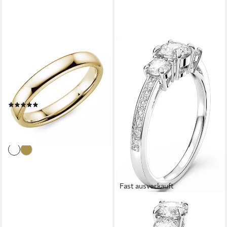
PHÖNIX
Trauring Schmuck Geschenk
Partnerring Ehering Goldring,
Made in Germany - wahlweise
mit oder ohne Zirkonia
(1)
ab 734,25 €
UVP
825,00 €
-11%
lieferbar in 2 Wochen
Fast ausverkauft
SWAROVSKI
Fingerring Stilla Round