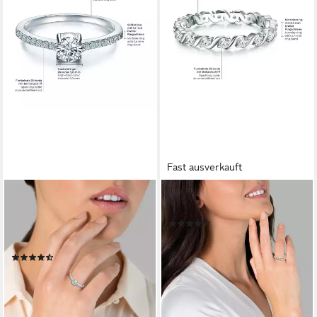
Fast ausverkauft
TRILANI
TRILANI
Silberring Verlobungsring aus
Silberring silber, mit Zirkonia
(25)
925 Sterling Silber, mit
47,95 €
UVP
89,00 €
Zirkonia
-46%
(169)
lieferbar - in 2-3 Werktagen bei dir
50,95 €
UVP
89,00 €
-43%
lieferbar - in 2-3 Werktagen bei dir