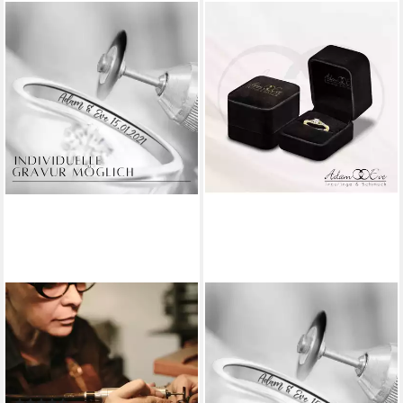
ADAM & EVE
ADAM & EVE
Verlobungsring Brillantring
Verlobungsring Brillantring
585/- Gold, Weißgold,
585/- Gelbgold 0,15 ct.
Rotgold 0,25 / 0,32 ct. / 0,42
(AE26, Diamantring), inklusive
ct. (mit 17 Diamanten,
Echtheitszertifikat - Gravur