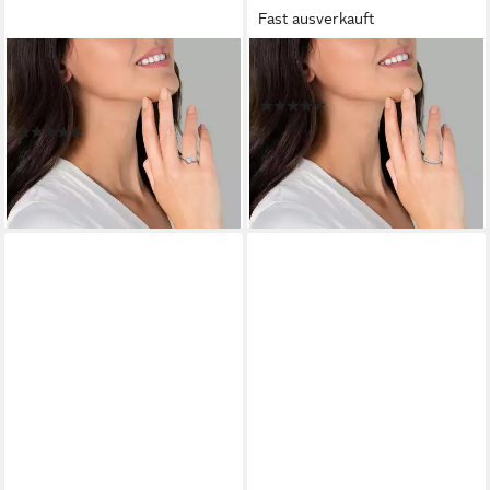
Fast ausverkauft
TRILANI
TRILANI
Silberring Herz silber, mit
Silberring silber, mit Zirkonia
(178)
Zirkonia in Herz-Optik
ab 47,95 €
UVP
89,00 €
(39)
51,95 €
UVP
89,00 €
-46%
lieferbar - in 2-3 Werktagen bei dir
-42%
lieferbar - in 2-3 Werktagen bei dir