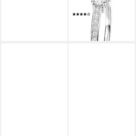
Attract, mit Swarovski®
Kristall
(8)
ab 105,91 €
UVP
119,00 €
-11%
lieferbar - in 2-3 Werktagen bei dir