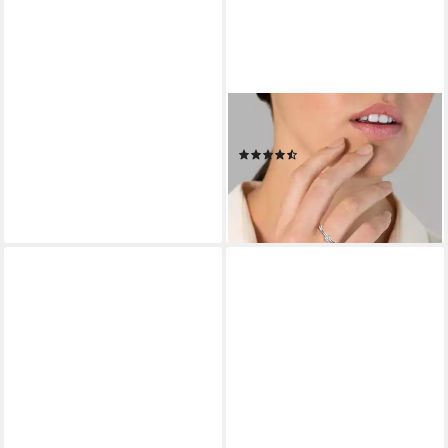
TRILANI
Silberring silber, mit Zirkonia
(62)
ab 43,95 €
UVP
79,95 €
-45%
lieferbar - in 2-3 Werktagen bei dir