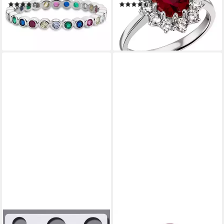
(11)
(84)
(synth)
Glasstein
49,00 €
ab 52,79 €
lieferbar - in 1-2 Werktagen bei dir
lieferbar - in 6-8 Werktagen bei dir
+1
SWAROVSKI