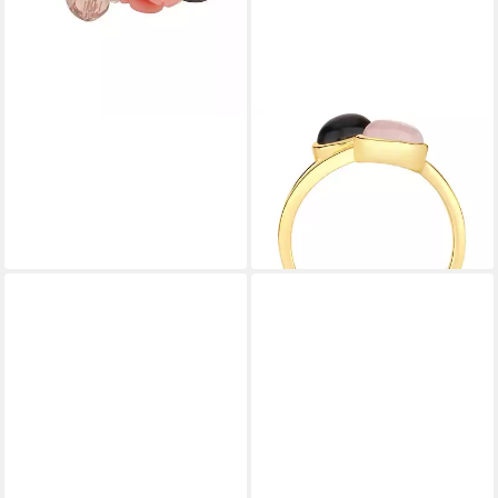
RAFAELA DONATA
Fingerring K708 (1-tlg), aus
Sterling Silber
83,95 €
lieferbar - in 8-10 Werktagen bei
dir