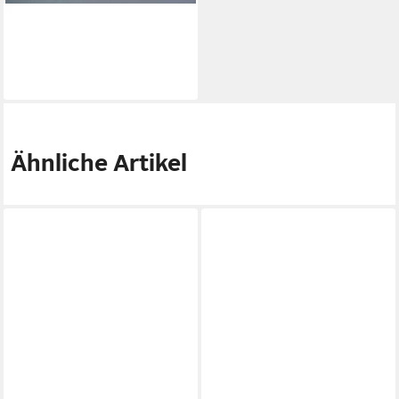
COLLEZIONE ALESSANDRO
Fingerring Bologna
24,90 €
lieferbar - in 2-3 Werktagen bei dir
Ähnliche Artikel