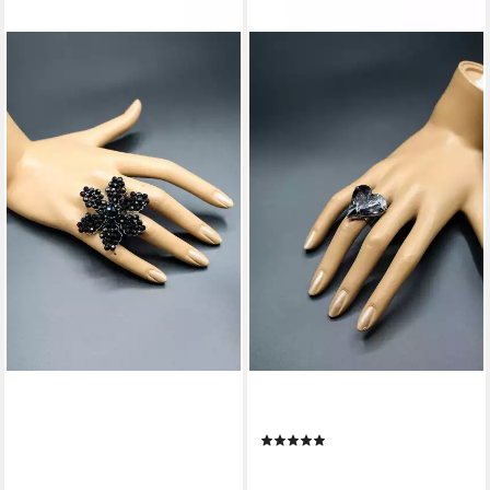
COLLEZIONE ALESSANDRO
COLLEZIONE ALESSANDRO
Fingerring Turin
Fingerring Treviso
(1)
29,90 €
24,90 €
lieferbar - in 2-3 Werktagen bei dir
lieferbar - in 2-3 Werktagen bei dir