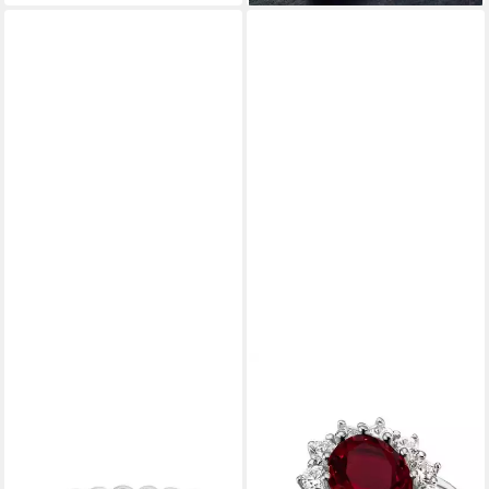
Geschenkverpackung)
BRUNO BANANI
FIRETTI
Fingerring Schmuck
Fingerring Schmuck
Geschenk Silber 925
Geschenk Silber 925
Damenring Memoire
Damenring Lady D Diana
Regenbogen, mit Zirkonia
Royal, mit Zirkonia (synth),