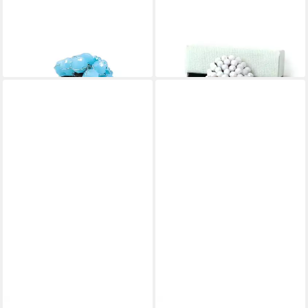
Fingerring Blütenwunder
Fingerring Stockholm
36,90 €
34,99 €
lieferbar - in 2-3 Werktagen bei dir
lieferbar - in 2-3 Werktagen bei dir