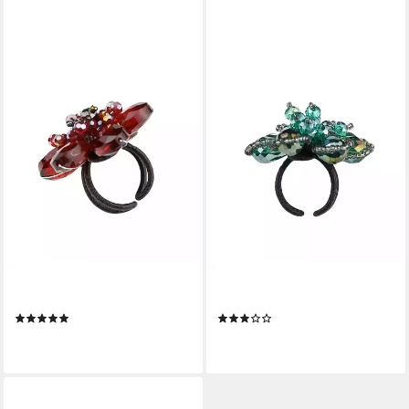
COLLEZIONE ALESSANDRO
COLLEZIONE ALESSANDRO
Fingerring Strassblume
Fingerring Strassblüte
(1)
(1)
24,90 €
26,90 €
lieferbar - in 2-3 Werktagen bei dir
lieferbar - in 2-3 Werktagen bei dir