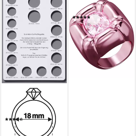
Fingerring Swarovski
Damenring, Swarovski-Kristall
(1)
169,00 €
UVP
195,00 €
-13%
lieferbar - in 2-3 Werktagen bei dir
FIRETTI
Ringschablone Ringe /
Ringmaß - Das Ringmaß zur
Ermittlung Ihrer Ringgröße!
(4784)
1,00 €
lieferbar - in 1-2 Werktagen bei dir