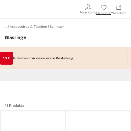
Mein Konto
Merkzettel
Warenkorb
…
Accessoires & Taschen
Schmuck
Glasringe
10 €
Gutschein für deine erste Bestellung
11 Produkte