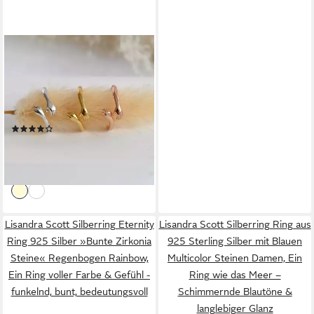
RUNDE PERLÉ
Silberring verstellbarer Ring
"umarmende Hände", Ring
Umarmung, 925er Silber, 18K
Gold, Roségold
(7)
42,90 €
49,90 €
-14%
lieferbar - in 5-6 Werktagen bei dir
Lisandra Scott Silberring Eternity
Lisandra Scott Silberring Ring aus
Ring 925 Silber »Bunte Zirkonia
925 Sterling Silber mit Blauen
Steine« Regenbogen Rainbow,
Multicolor Steinen Damen, Ein
Ein Ring voller Farbe & Gefühl -
Ring wie das Meer –
funkelnd, bunt, bedeutungsvoll
Schimmernde Blautöne &
langlebiger Glanz