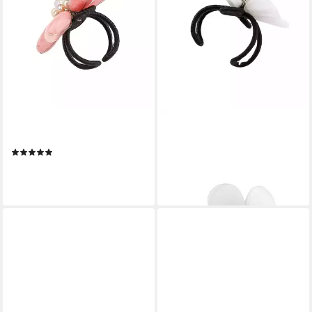
COLLEZIONE ALESSANDRO
COLLEZIONE ALESSANDRO
Fingerring Marseille
Fingerring Flower
(1)
26,90 €
26,90 €
lieferbar - in 2-3 Werktagen bei dir
lieferbar - in 2-3 Werktagen bei dir