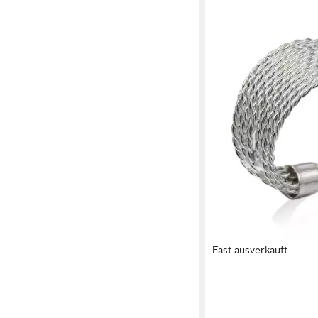
Fast ausverkauft
ANISTON JEWELRY & W
Fingerring Schmuck 
Kupfer Damenring Ri