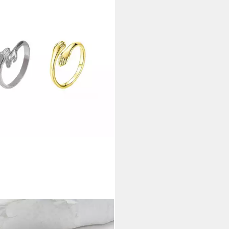
CATCHER
erring Verstellbare