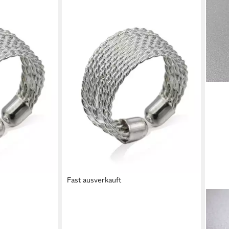
Fast ausverkauft
ATCHES
ANISTON JEWELRY & WATCHES
EYE
Geschenk
Fingerring Schmuck Geschenk
Fing
ng
Kupfer Damenring Ring
Zirko