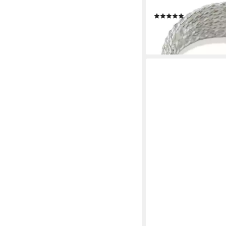
Größenverstellbar, M
(1)
14,99 €
lieferbar - in 6-7 Werktag