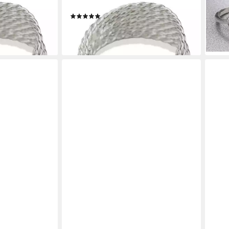
ade in Germany
Größenverstellbar, Made in Germany
Oliv
(1)
9,90
14,99 €
liefe
en bei dir
lieferbar - in 6-7 Werktagen bei dir