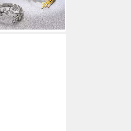
enbaumzweig, Größenverstellbar
 €
rbar - in 4-5 Werktagen bei dir