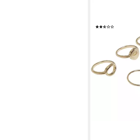
URBAN CLASSICS
Ring-Set Urban Classi
Stacking Ring 5-Pack
(2)
20,99 €
lieferbar - in 2-3 Werktag