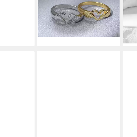
Herz Motiv HUG Ring,
Umar
Größenverstellbar
und 
11,90 €
Hug 
lieferbar - in 4-5 Werktagen bei dir
10,9
liefe