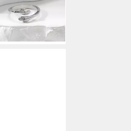
mungsringe aus Kupfer in Gold-
Silberfarben HUG, Offener Ring,
Ring
0 €
rbar - in 4-5 Werktagen bei dir