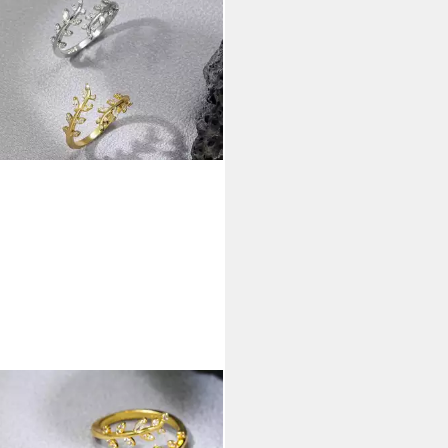
CATCHER
erring Eleganter Blätter Ring mit
nia einstellbar