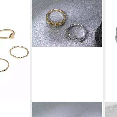
cs Unisex Basic
en bei dir
EYECATCHER
EYE
Fingerring Hand Herz Ring. Hände
Fing